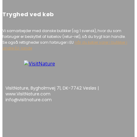
Tryghed ved køb
Vi samarbejder med danske butikker (og 1 svensk), hvor du som
forbruger er beskyttet af købelov (retur-ret), så du trygt kan handle.
Se også rettigheder som forbruger i EU
når du køber varer i butikker i
andre EU-lande
VisitNature, Bygholmvej 71, DK-7742 Vesløs |
www.VisitNature.com
info@visitnature.com