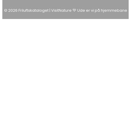
© 2026 Friluftskataloget | VisitNature 💚 Ude er vi på hjemmebane