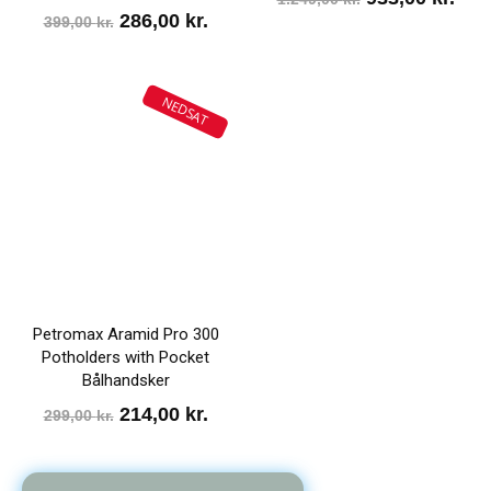
Den
Den
286,00
kr.
399,00
kr.
oprindelige
aktu
oprindelige
aktuelle
pris
pris
pris
pris
var:
er:
NEDSAT
var:
er:
1.249,00 kr..
933,
399,00 kr..
286,00 kr..
Petromax Aramid Pro 300
Potholders with Pocket
Bålhandsker
Den
Den
214,00
kr.
299,00
kr.
oprindelige
aktuelle
pris
pris