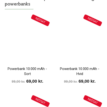
powerbanks
NEDSAT
NEDSAT
Powerbank 10.000 mAh -
Powerbank 10.000 mAh -
Sort
Hvid
Den
Den
Den
Den
69,00
kr.
69,00
kr.
99,00
kr.
99,00
kr.
oprindelige
aktuelle
oprindelige
aktue
pris
pris
pris
pris
NEDSAT
NEDSAT
var:
er:
var:
er: