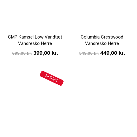
CMP Kamsel Low Vandtæt
Columbia Crestwood
Vandresko Herre
Vandresko Herre
Den
Den
Den
Den
399,00
kr.
449,00
kr.
699,00
kr.
549,00
kr.
oprindelige
aktuelle
oprindelige
aktu
pris
pris
pris
pris
NEDSAT
var:
er:
var:
er:
699,00 kr..
399,00 kr..
549,00 kr..
449,0