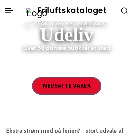
Friluftskataloget
Alt til et aktivt
Udeliv
Over 50 danske butikker ét sted
NEDSATTE VARER
Ekstra strøm med på ferien? - stort udvalg af