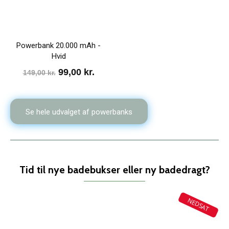
Powerbank 20.000 mAh -
Hvid
Den
Den
99,00
kr.
149,00
kr.
oprindelige
aktuelle
pris
pris
Se hele udvalget af powerbanks
var:
er:
149,00 kr..
99,00 kr..
Tid til nye badebukser eller ny badedragt?
NEDSAT