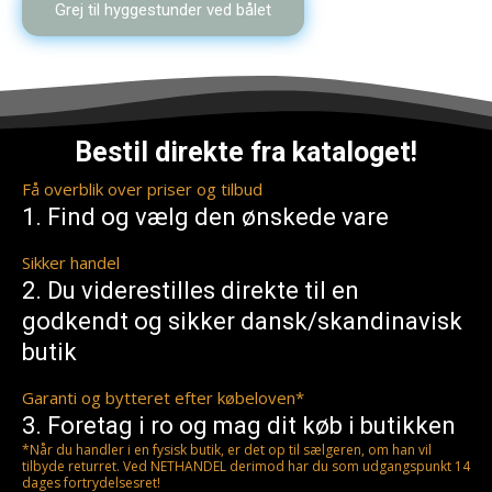
Grej til hyggestunder ved bålet
var:
er:
299,00 kr..
214,00 kr..
Bestil direkte fra kataloget!
Få overblik over priser og tilbud
1. Find og vælg den ønskede vare
Sikker handel
2. Du viderestilles direkte til en
godkendt og sikker dansk/skandinavisk
butik
Garanti og bytteret efter købeloven*
3. Foretag i ro og mag dit køb i butikken
*Når du handler i en fysisk butik, er det op til sælgeren, om han vil
tilbyde returret. Ved NETHANDEL derimod har du som udgangspunkt 14
dages fortrydelsesret!