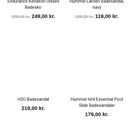
Endurance Kendeon Unisex
Hummel Larsen Badesandal,
Badesko
navy
Den
Den
Den
Den
249,00
kr.
119,00
kr.
349,00
kr.
199,00
kr.
oprindelige
aktuelle
oprindelige
aktu
pris
pris
pris
pris
var:
er:
var:
er:
349,00 kr..
249,00 kr..
199,00 kr..
119,0
H2O Badesandal
Hummel hml Essential Pool
Slide Badesandaler
219,00
kr.
179,00
kr.