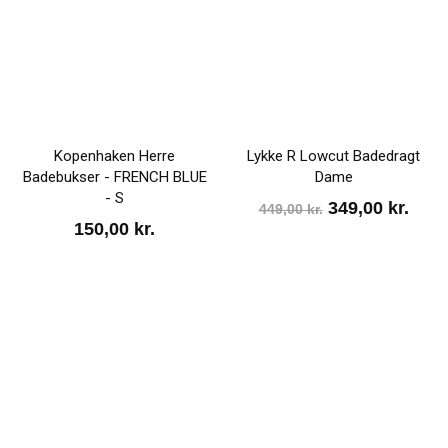
Kopenhaken Herre
Lykke R Lowcut Badedragt
Badebukser - FRENCH BLUE
Dame
- S
Den
Den
349,00
kr.
449,00
kr.
150,00
kr.
oprindelige
aktu
pris
pris
var:
er:
449,00 kr..
349,0