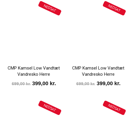
NEDSAT
NEDSAT
CMP Kamsel Low Vandtæt
CMP Kamsel Low Vandtæt
Vandresko Herre
Vandresko Herre
Den
Den
Den
Den
399,00
kr.
399,00
kr.
699,00
kr.
699,00
kr.
oprindelige
aktuelle
oprindelige
aktu
pris
pris
pris
pris
NEDSAT
NEDSAT
var:
er:
var:
er:
699,00 kr..
399,00 kr..
699,00 kr..
399,0