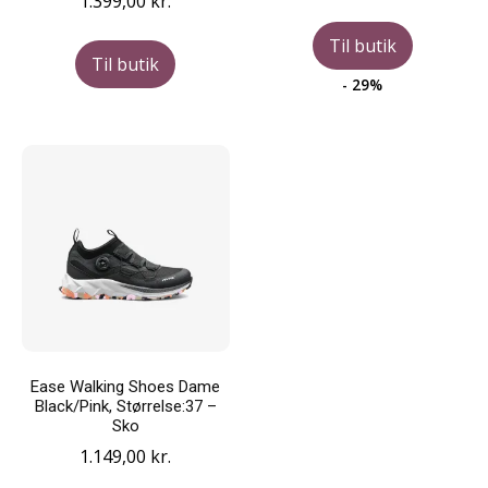
1.399,00
kr.
oprindelige
aktue
pris
pris
Til butik
var:
er:
Til butik
1.200,00 kr..
853,0
- 29%
Ease Walking Shoes Dame
Black/Pink, Størrelse:37 –
Sko
1.149,00
kr.