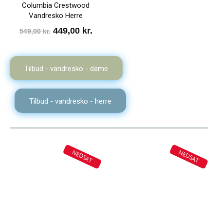
Columbia Crestwood
Vandresko Herre
Den
Den
449,00
kr.
549,00
kr.
oprindelige
aktuelle
pris
pris
Tilbud - vandresko - dame
var:
er:
549,00 kr..
449,00 kr..
Tilbud - vandresko - herre
NEDSAT
NEDSAT