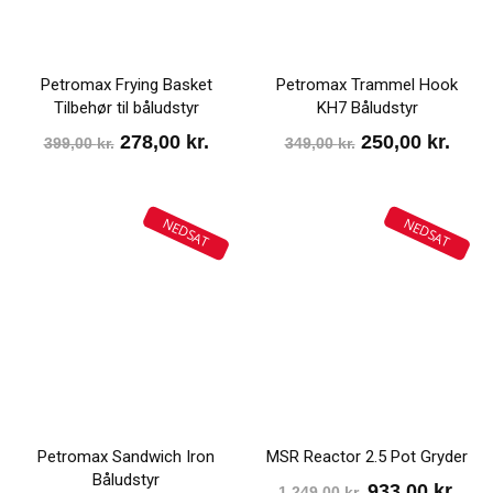
Petromax Frying Basket
Petromax Trammel Hook
Tilbehør til båludstyr
KH7 Båludstyr
Den
Den
Den
Den
278,00
kr.
250,00
kr.
399,00
kr.
349,00
kr.
oprindelige
aktuelle
oprindelige
aktu
pris
pris
pris
pris
NEDSAT
NEDSAT
var:
er:
var:
er:
399,00 kr..
278,00 kr..
349,00 kr..
250,0
Petromax Sandwich Iron
MSR Reactor 2.5 Pot Gryder
Båludstyr
Den
Den
933,00
kr.
1.249,00
kr.