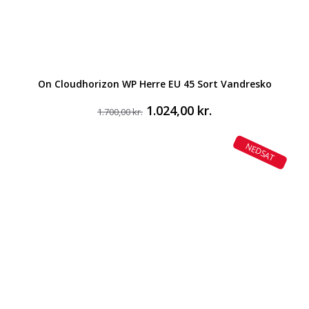
On Cloudhorizon WP Herre EU 45 Sort Vandresko
Den
Den
1.024,00
kr.
1.700,00
kr.
oprindelige
aktuelle
pris
pris
NEDSAT
var:
er:
1.700,00 kr..
1.024,00 kr..