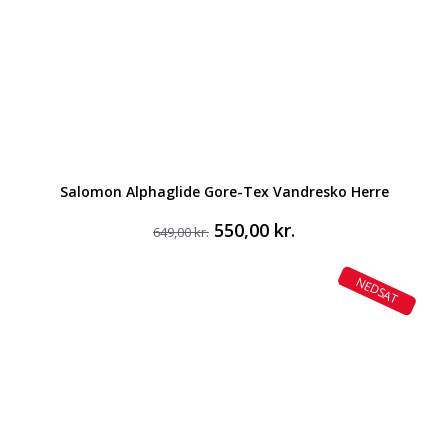
Salomon Alphaglide Gore-Tex Vandresko Herre
Den
Den
550,00
kr.
649,00
kr.
oprindelige
aktuelle
pris
pris
NEDSAT
var:
er:
649,00 kr..
550,00 kr..