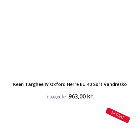
Keen Targhee IV Oxford Herre EU 40 Sort Vandresko
Den
Den
963,00
kr.
1.099,00
kr.
oprindelige
aktuelle
pris
pris
NEDSAT
var:
er:
1.099,00 kr..
963,00 kr..