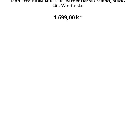
Mød Ecco BIOM AEX GTX Leather Herre / Mænd, black-
40 - Vandresko
1.699,00
kr.