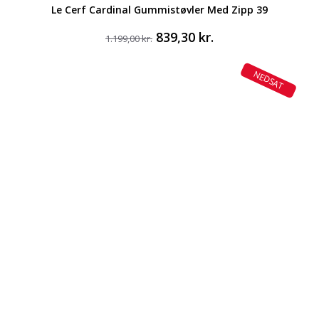
Le Cerf Cardinal Gummistøvler Med Zipp 39
Den
Den
839,30
kr.
1.199,00
kr.
oprindelige
aktuelle
pris
pris
NEDSAT
var:
er:
1.199,00 kr..
839,30 kr..