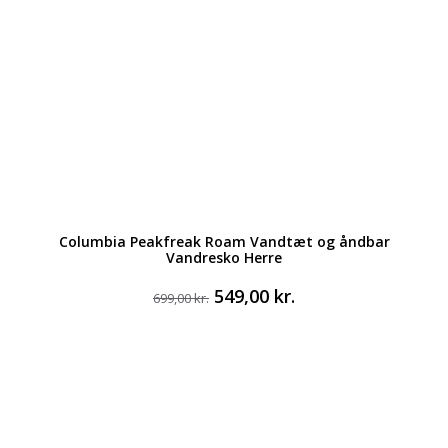
Columbia Peakfreak Roam Vandtæt og åndbar
Vandresko Herre
Den
Den
549,00
kr.
699,00
kr.
oprindelige
aktuelle
pris
pris
var:
er:
699,00 kr..
549,00 kr..