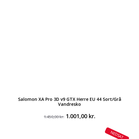
Salomon XA Pro 3D v9 GTX Herre EU 44 Sort/Grå
Vandresko
Den
Den
1.001,00
kr.
1.450,00
kr.
oprindelige
aktuelle
pris
pris
NEDSAT
var:
er: