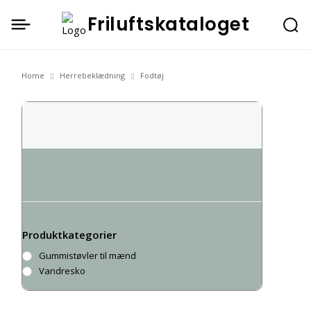
Friluftskataloget
Home
Herrebeklædning
Fodtøj
Fodtøj
Produktkategorier
Gummistøvler til mænd
Vandresko