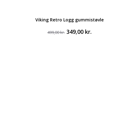
Viking Retro Logg gummistøvle
Den
Den
349,00
kr.
499,00
kr.
oprindelige
aktuelle
pris
pris
var:
er:
499,00 kr..
349,00 kr..