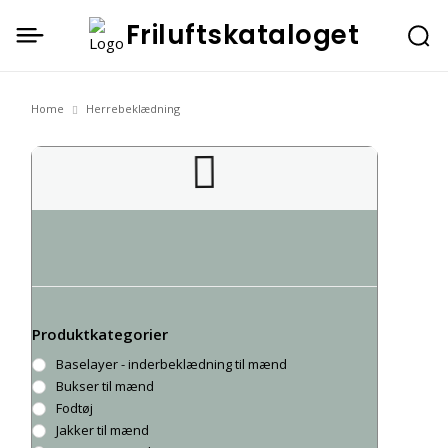
Friluftskataloget
Home
Herrebeklædning
Herrebeklædning
Produktkategorier
Baselayer - inderbeklædning til mænd
Bukser til mænd
Fodtøj
Jakker til mænd