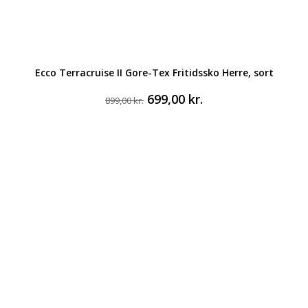
Ecco Terracruise II Gore-Tex Fritidssko Herre, sort
Den
Den
699,00
kr.
899,00
kr.
oprindelige
aktuelle
pris
pris
var:
er:
899,00 kr..
699,00 kr..