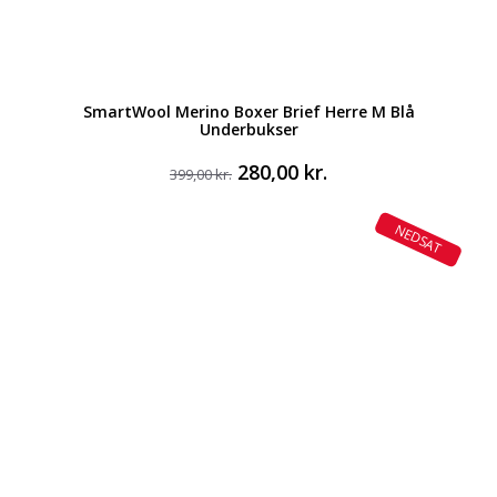
SmartWool Merino Boxer Brief Herre M Blå
Underbukser
Den
Den
280,00
kr.
399,00
kr.
oprindelige
aktuelle
pris
pris
NEDSAT
var:
er:
399,00 kr..
280,00 kr..