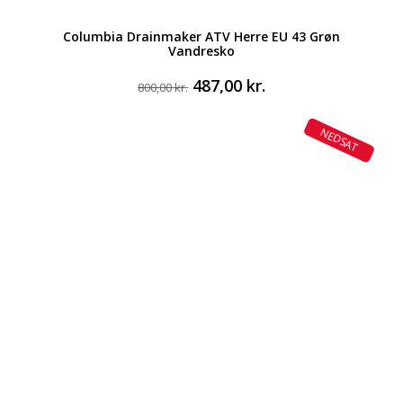
Columbia Drainmaker ATV Herre EU 43 Grøn
Vandresko
Den
Den
487,00
kr.
800,00
kr.
oprindelige
aktuelle
pris
pris
NEDSAT
var:
er:
800,00 kr..
487,00 kr..