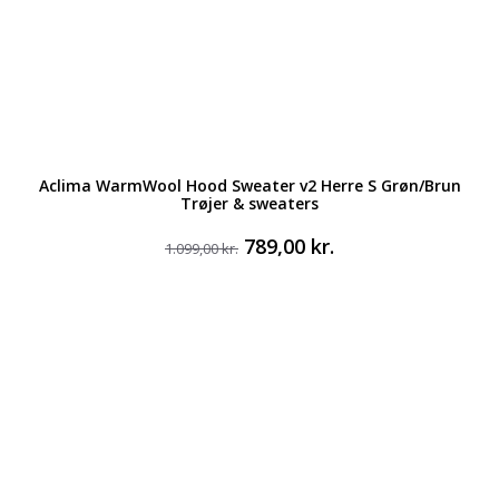
Aclima WarmWool Hood Sweater v2 Herre S Grøn/Brun
Trøjer & sweaters
Den
Den
789,00
kr.
1.099,00
kr.
oprindelige
aktuelle
pris
pris
var:
er:
1.099,00 kr..
789,00 kr..