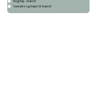
Regntøj - mænd
Sweatre og trøjer til mænd