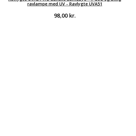
ravlampe med UV - Ravlygte UVA51
98,00
kr.