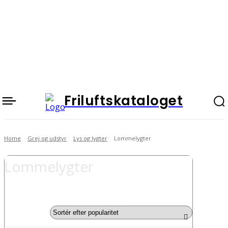
Friluftskataloget
Home
Grej og udstyr
Lys og lygter
Lommelygter
Lommelygter