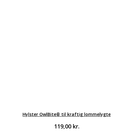
Hylster OwlBite® til kraftig lommelygte
119,00
kr.