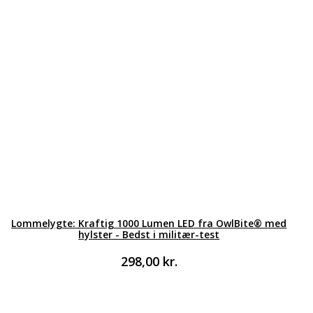
Lommelygte: Kraftig 1000 Lumen LED fra OwlBite® med
hylster - Bedst i militær-test
298,00
kr.