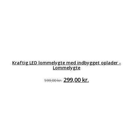
Kraftig LED lommelygte med indbygget oplader -
Lommelygte
Den
Den
299,00
kr.
599,00
kr.
oprindelige
aktuelle
pris
pris
var:
er:
599,00 kr..
299,00 kr..