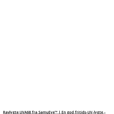
Ravlygte UVA68 fra SamuEye™ | En god fritids-UV-lygte -