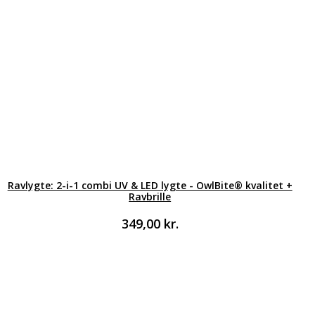
Ravlygte: 2-i-1 combi UV & LED lygte - OwlBite® kvalitet +
Ravbrille
349,00
kr.