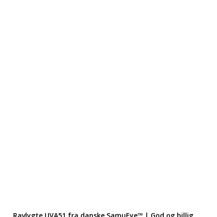
Ravlygte UVA51 fra danske SamuEye™ | God og billig