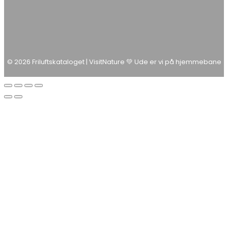
© 2026 Friluftskataloget | VisitNature 💚 Ude er vi på hjemmebane