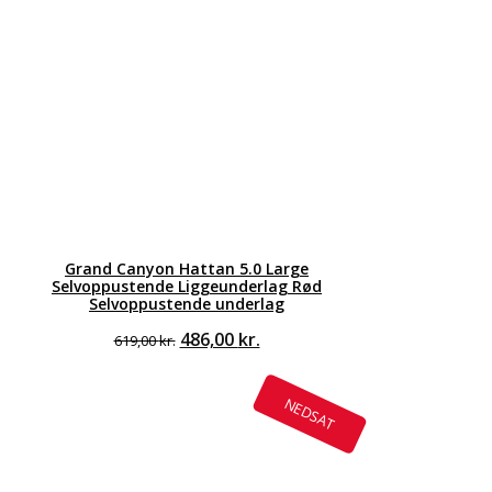
Grand Canyon Hattan 5.0 Large
Selvoppustende Liggeunderlag Rød
Selvoppustende underlag
Den
Den
486,00
kr.
619,00
kr.
oprindelige
aktuelle
pris
pris
var:
er:
NEDSAT
619,00 kr..
486,00 kr..