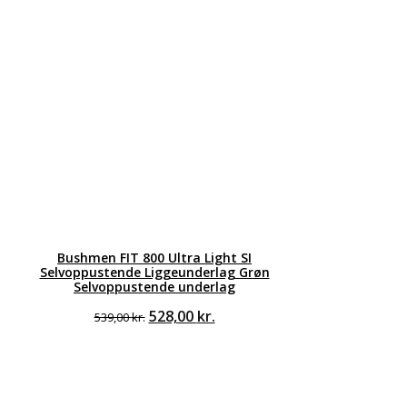
Bushmen FIT 800 Ultra Light SI
Selvoppustende Liggeunderlag Grøn
Selvoppustende underlag
Den
Den
528,00
kr.
539,00
kr.
oprindelige
aktuelle
pris
pris
var:
er:
539,00 kr..
528,00 kr..