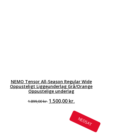
NEMO Tensor All-Season Regular Wide
Oppusteligt Liggeunderlag Grå/Orange
Oppustelige underlag
Den
Den
1.500,00
kr.
1.899,00
kr.
oprindelige
aktuelle
pris
pris
var:
er:
NEDSAT
1.899,00 kr..
1.500,00 kr..