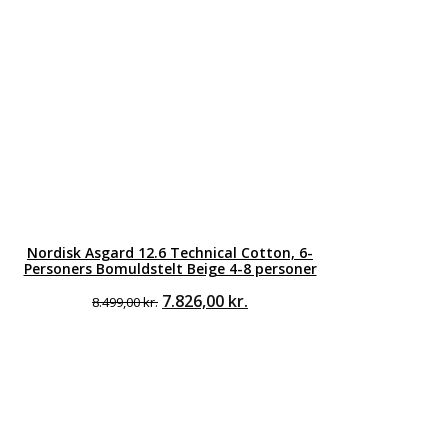
Nordisk Asgard 12.6 Technical Cotton, 6-
Personers Bomuldstelt Beige 4-8 personer
Den
Den
7.826,00
kr.
8.499,00
kr.
oprindelige
aktuelle
pris
pris
var:
er:
8.499,00 kr..
7.826,00 kr..