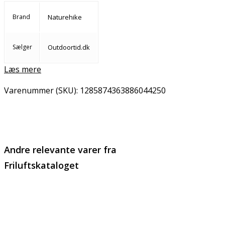
Brand
Naturehike
Sælger
Outdoortid.dk
Læs mere
Varenummer (SKU):
1285874363886044250
Email
Copy URL
Andre relevante varer fra
Friluftskataloget