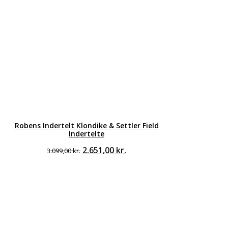
Robens Indertelt Klondike & Settler Field
Indertelte
Den
Den
2.651,00
kr.
3.099,00
kr.
oprindelige
aktuelle
pris
pris
var:
er:
3.099,00 kr..
2.651,00 kr..