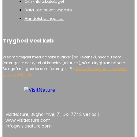
Om Friluftskataloget
Data- og privatlivspolitik
Handelsbetingelser
Tryghed ved køb
Vi samarbejder med danske butikker (og 1 svensk), hvor du som
forbruger er beskyttet af købelov (retur-ret), så du trygt kan handle.
Se også rettigheder som forbruger i EU
når du køber varer i butikker i
andre EU-lande
VisitNature, Bygholmvej 71, DK-7742 Vesløs |
www.VisitNature.com
info@visitnature.com