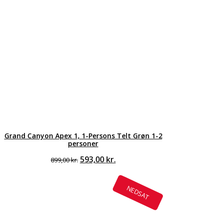
Grand Canyon Apex 1, 1-Persons Telt Grøn 1-2
personer
Den
Den
593,00
kr.
899,00
kr.
oprindelige
aktuelle
pris
pris
var:
er:
NEDSAT
899,00 kr..
593,00 kr..