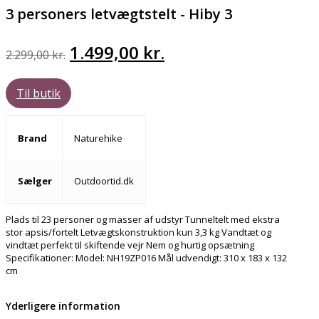
3 personers letvægtstelt - Hiby 3
Den
Den
1.499,00
kr.
2.299,00
kr.
oprindelige
aktuelle
Til butik
pris
pris
var:
er:
Brand
Naturehike
2.299,00 kr..
1.499,00 kr..
Sælger
Outdoortid.dk
Plads til 23 personer og masser af udstyr Tunneltelt med ekstra
stor apsis/fortelt Letvægtskonstruktion kun 3,3 kg Vandtæt og
vindtæt perfekt til skiftende vejr Nem og hurtig opsætning
Specifikationer: Model: NH19ZP016 Mål udvendigt: 310 x 183 x 132
cm
Yderligere information