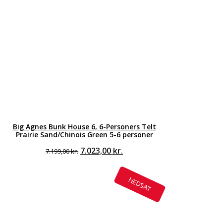
Big Agnes Bunk House 6, 6-Personers Telt
Prairie Sand/Chinois Green 5-6 personer
Den
Den
7.023,00
kr.
7.199,00
kr.
oprindelige
aktuelle
pris
pris
var:
er:
NEDSAT
7.199,00 kr..
7.023,00 kr..