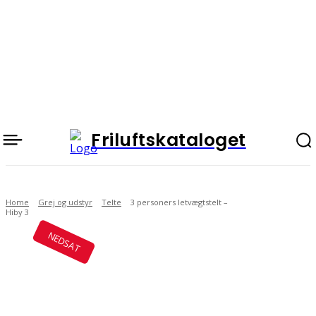
Friluftskataloget
Home
Grej og udstyr
Telte
3 personers letvægtstelt –
Hiby 3
NEDSAT