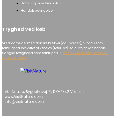
Data- og privatlivspolitik
Handelsbetingelser
Tryghed ved køb
Vi samarbejder med danske butikker (og 1 svensk), hvor du som
forbruger er beskyttet af købelov (retur-ret), så du trygt kan handle.
Se også rettigheder som forbruger i EU
når du køber varer i butikker i
andre EU-lande
VisitNature, Bygholmvej 71, DK-7742 Vesløs |
www.VisitNature.com
info@visitnature.com