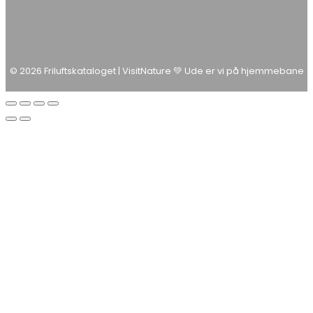
© 2026 Friluftskataloget | VisitNature 💚 Ude er vi på hjemmebane