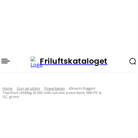
Friluftskataloget
Home
Grej og udstyr
Powerbanks
4Smarts Rugged
TitanPack UltiMag 20.000 mAh solcelle powerbank 18W PD &
QC, green