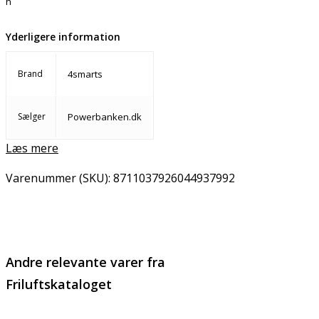
h
Yderligere information
Brand
4smarts
Sælger
Powerbanken.dk
Læs mere
Varenummer (SKU):
8711037926044937992
Email
Copy URL
Andre relevante varer fra
Friluftskataloget