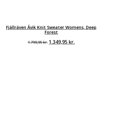
Fjällräven Ãvik Knit Sweater Womens, Deep
Forest
Den
Den
1.349,95
kr.
1.799,95
kr.
oprindelige
aktuelle
pris
pris
var:
er:
1.799,95 kr..
1.349,95 kr..