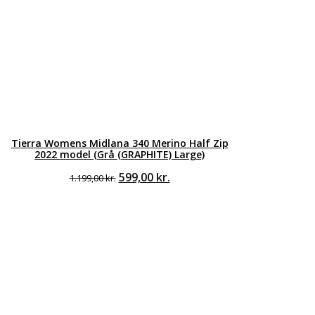
Tierra Womens Midlana 340 Merino Half Zip
2022 model (Grå (GRAPHITE) Large)
Den
Den
599,00
kr.
1.199,00
kr.
oprindelige
aktuelle
pris
pris
var:
er:
1.199,00 kr..
599,00 kr..