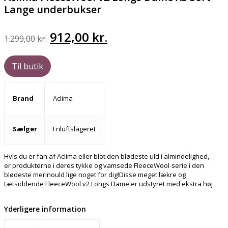
Lange underbukser
Den
Den
912,00
kr.
1.299,00
kr.
oprindelige
aktuelle
Til butik
pris
pris
var:
er:
Brand
Aclima
1.299,00 kr..
912,00 kr..
Sælger
Friluftslageret
Hvis du er fan af Aclima eller blot den blødeste uld i almindelighed,
er produkterne i deres tykke og vamsede FleeceWool-serie i den
blødeste merinould lige noget for dig!Disse meget lækre og
tætsiddende FleeceWool v2 Longs Dame er udstyret med ekstra høj
Yderligere information