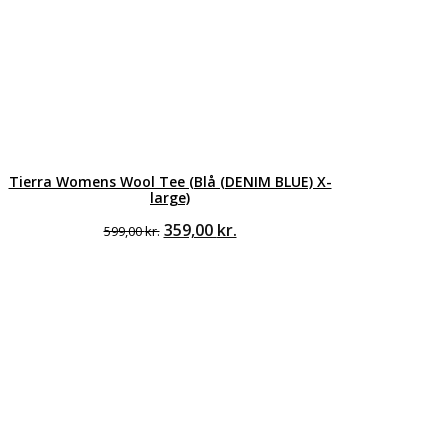
Tierra Womens Wool Tee (Blå (DENIM BLUE) X-
large)
Den
Den
359,00
kr.
599,00
kr.
oprindelige
aktuelle
pris
pris
var:
er:
599,00 kr..
359,00 kr..