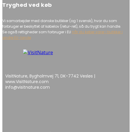
Tryghed ved køb
Vi samarbejder med danske butikker (og 1 svensk), hvor du som
forbruger er beskyttet af købelov (retur-ret), så du trygt kan handle.
Se også rettigheder som forbruger i EU
når du køber varer i butikker i
andre EU-lande
VisitNature, Bygholmvej 71, DK-7742 Vesløs |
www.VisitNature.com
info@visitnature.com