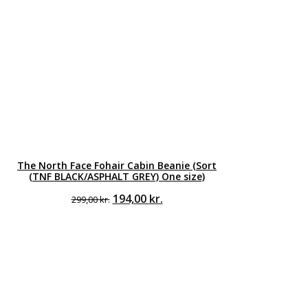
The North Face Fohair Cabin Beanie (Sort
(TNF BLACK/ASPHALT GREY) One size)
Den
Den
194,00
kr.
299,00
kr.
oprindelige
aktuelle
pris
pris
var:
er:
299,00 kr..
194,00 kr..