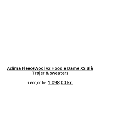
Aclima FleeceWool v2 Hoodie Dame XS Blå
Trøjer & sweaters
Den
Den
1.098,00
kr.
1.600,00
kr.
oprindelige
aktuelle
pris
pris
var:
er:
1.600,00 kr..
1.098,00 kr..