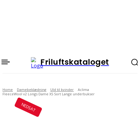
Friluftskataloget
Home
Damebeklædning
Uld til kvinder
Aclima
FleeceWool v2 Longs Dame XS Sort Lange underbukser
NEDSAT