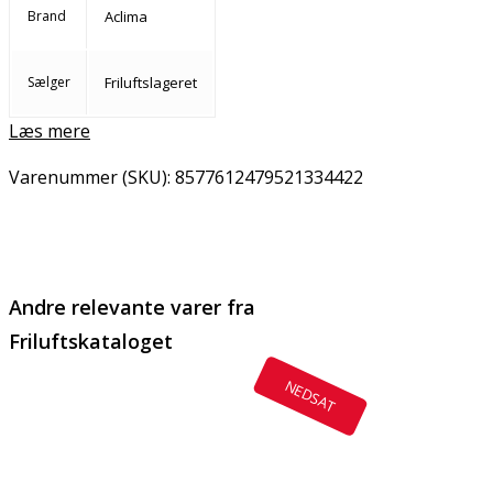
Brand
Aclima
Sælger
Friluftslageret
Læs mere
Varenummer (SKU):
8577612479521334422
Email
Copy URL
Andre relevante varer fra
Friluftskataloget
NEDSAT