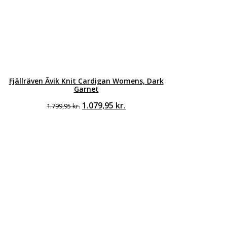
Fjällräven Ãvik Knit Cardigan Womens, Dark
Garnet
Den
Den
1.079,95
kr.
1.799,95
kr.
oprindelige
aktuelle
pris
pris
var:
er:
1.799,95 kr..
1.079,95 kr..