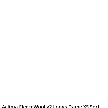
Aclima FleeceWool v2 Longs Dame XS Sort