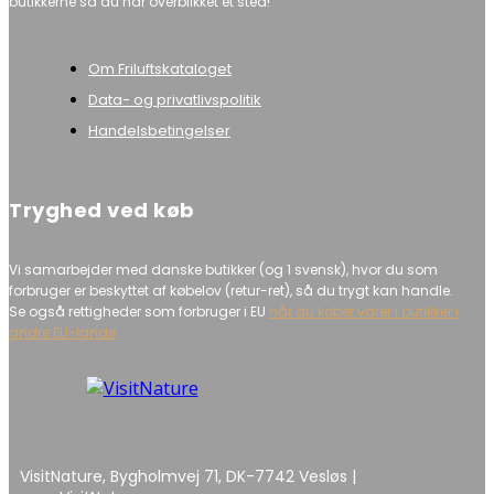
butikkerne så du har overblikket ét sted!
Om Friluftskataloget
Data- og privatlivspolitik
Handelsbetingelser
Tryghed ved køb
Vi samarbejder med danske butikker (og 1 svensk), hvor du som
forbruger er beskyttet af købelov (retur-ret), så du trygt kan handle.
Se også rettigheder som forbruger i EU
når du køber varer i butikker i
andre EU-lande
VisitNature, Bygholmvej 71, DK-7742 Vesløs |