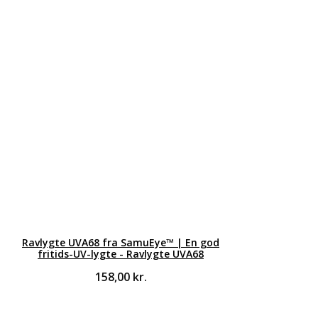
Ravlygte UVA68 fra SamuEye™ | En god
fritids-UV-lygte - Ravlygte UVA68
158,00
kr.