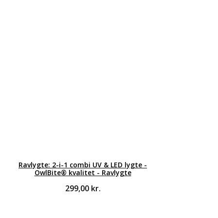
Ravlygte: 2-i-1 combi UV & LED lygte -
OwlBite® kvalitet - Ravlygte
299,00
kr.