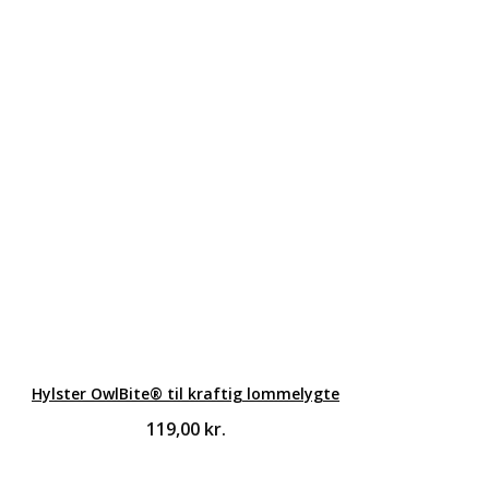
Hylster OwlBite® til kraftig lommelygte
119,00
kr.