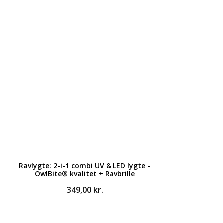
Ravlygte: 2-i-1 combi UV & LED lygte -
OwlBite® kvalitet + Ravbrille
349,00
kr.