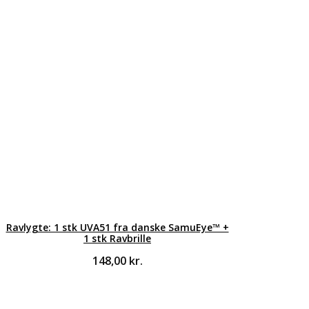
Ravlygte: 1 stk UVA51 fra danske SamuEye™ +
1 stk Ravbrille
148,00
kr.