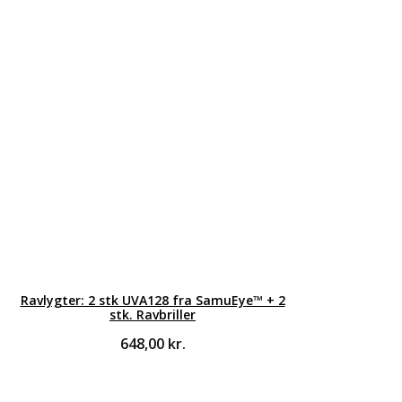
Ravlygter: 2 stk UVA128 fra SamuEye™ + 2
stk. Ravbriller
648,00
kr.