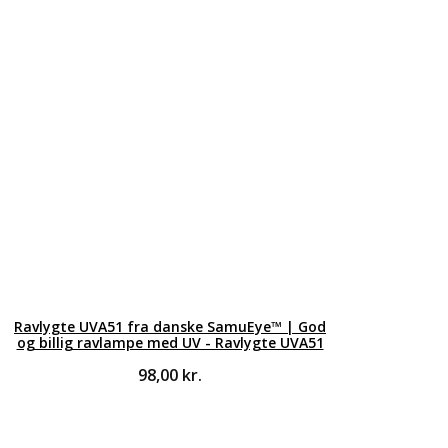
Ravlygte UVA51 fra danske SamuEye™ | God
og billig ravlampe med UV - Ravlygte UVA51
98,00
kr.