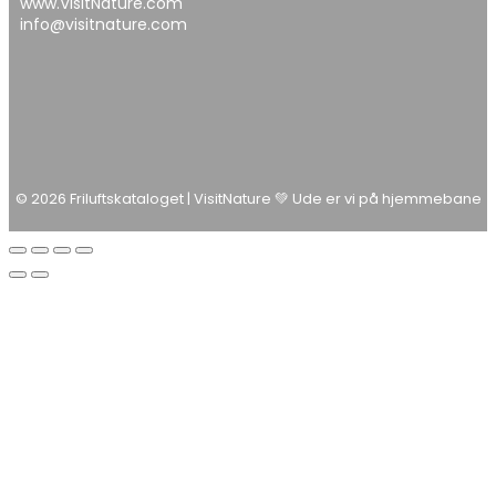
www.VisitNature.com
info@visitnature.com
© 2026 Friluftskataloget | VisitNature 💚 Ude er vi på hjemmebane