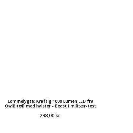
Lommelygte: Kraftig 1000 Lumen LED fra
OwlBite® med hylster - Bedst i militær-test
298,00
kr.