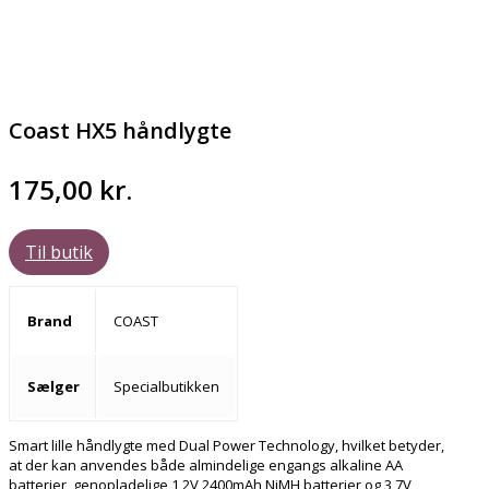
Coast HX5 håndlygte
175,00
kr.
Til butik
Brand
COAST
Sælger
Specialbutikken
Smart lille håndlygte med Dual Power Technology, hvilket betyder,
at der kan anvendes både almindelige engangs alkaline AA
batterier, genopladelige 1,2V 2400mAh NiMH batterier og 3,7V