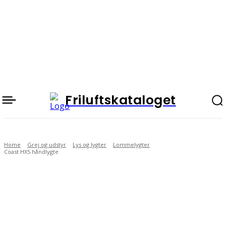
Friluftskataloget
Home
Grej og udstyr
Lys og lygter
Lommelygter
Coast HX5 håndlygte