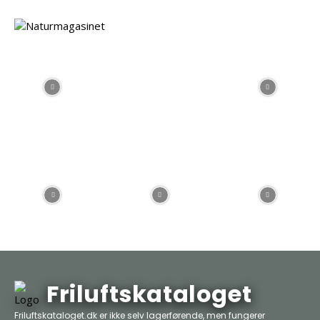
1.149,00 kr..
931,00 kr..
Friluftskataloget
Friluftskataloget.dk er ikke selv lagerførende, men fungerer