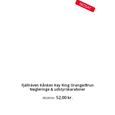
pris
pris
NEDSAT
var:
er:
999,00 kr..
699,00 kr..
Fjällräven Kånken Key Ring Orange/Brun
Nøgleringe & udstyrskarabiner
Den
Den
52,00
kr.
80,00
kr.
oprindelige
aktuelle
pris
pris
var:
er: