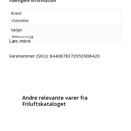
Yderligere information
Brand
Columbia
Sælger
Billigsport24
Læs mere
Varenummer (SKU):
8440878373953908420
Email
Copy URL
Andre relevante varer fra
Friluftskataloget