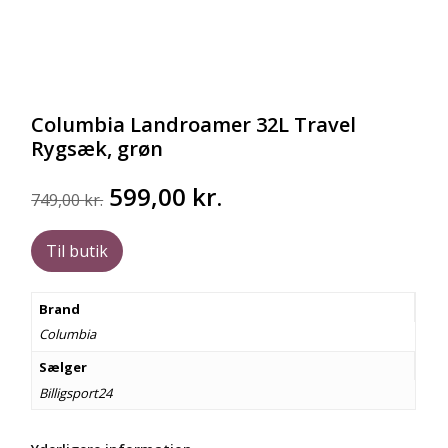
Columbia Landroamer 32L Travel
Rygsæk, grøn
Den
Den
599,00
kr.
749,00
kr.
oprindelige
aktuelle
pris
pris
Til butik
var:
er:
749,00 kr..
599,00 kr..
Brand
Columbia
Sælger
Billigsport24