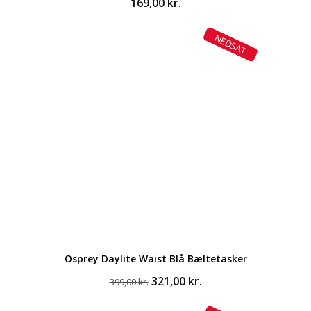
169,00
kr.
NEDSAT
Osprey Daylite Waist Blå Bæltetasker
Den
Den
321,00
kr.
399,00
kr.
oprindelige
aktuelle
pris
pris