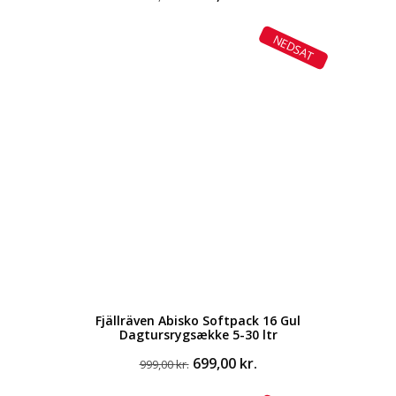
oprindelige
aktuelle
pris
pris
NEDSAT
var:
er:
499,00 kr..
358,00 kr..
Fjällräven Abisko Softpack 16 Gul
Dagtursrygsække 5-30 ltr
Den
Den
699,00
kr.
999,00
kr.
oprindelige
aktuelle