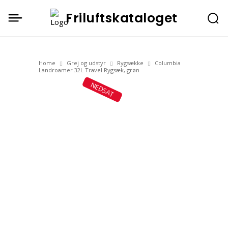
Friluftskataloget
Home
Grej og udstyr
Rygsække
Columbia
Landroamer 32L Travel Rygsæk, grøn
NEDSAT