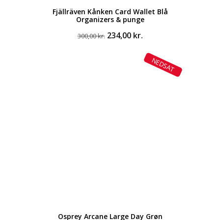
Fjällräven Kånken Card Wallet Blå
Organizers & punge
Den
Den
234,00
kr.
300,00
kr.
oprindelige
aktuelle
pris
pris
NEDSAT
var:
er:
300,00 kr..
234,00 kr..
Osprey Arcane Large Day Grøn