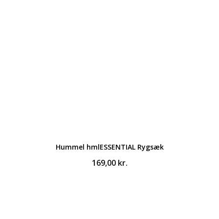
80,00 kr..
52,00 kr..
Hummel hmlESSENTIAL Rygsæk
169,00
kr.