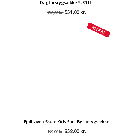
Dagtursrygsække 5-30 ltr
Den
Den
551,00
kr.
950,00
kr.
oprindelige
aktuelle
pris
pris
NEDSAT
var:
er:
950,00 kr..
551,00 kr..
Fjällräven Skule Kids Sort Børnerygsække
Den
Den
358,00
kr.
499,00
kr.