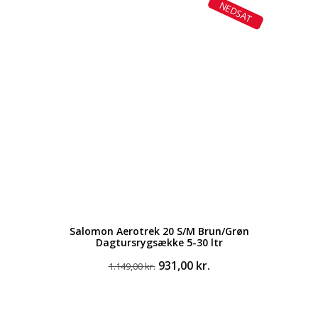
NEDSAT
var:
er:
399,00 kr..
321,00 kr..
Salomon Aerotrek 20 S/M Brun/Grøn
Dagtursrygsække 5-30 ltr
Den
Den
931,00
kr.
1.149,00
kr.
oprindelige
aktuelle
pris
pris
var:
er: