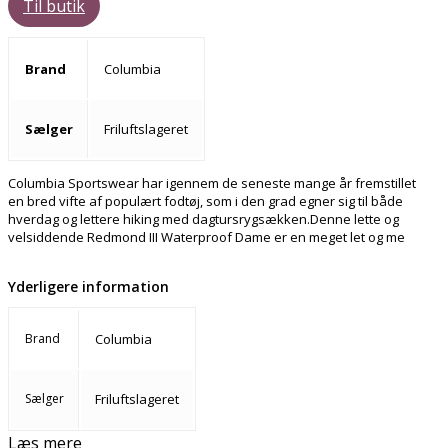
Til butik
Brand
Columbia
Sælger
Friluftslageret
Columbia Sportswear har igennem de seneste mange år fremstillet
en bred vifte af populært fodtøj, som i den grad egner sig til både
hverdag og lettere hiking med dagtursrygsækken.Denne lette og
velsiddende Redmond III Waterproof Dame er en meget let og me
Yderligere information
Brand
Columbia
Sælger
Friluftslageret
Læs mere