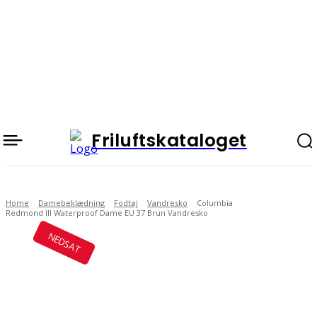
Friluftskataloget
Home
Damebeklædning
Fodtøj
Vandresko
Columbia
Redmond III Waterproof Dame EU 37 Brun Vandresko
NEDSAT