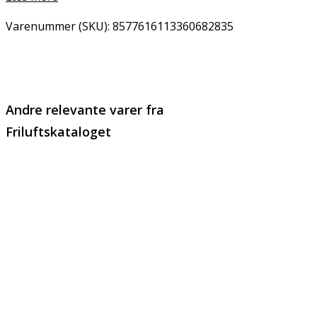
Varenummer (SKU):
8577616113360682835
Email
Copy URL
Andre relevante varer fra
Friluftskataloget