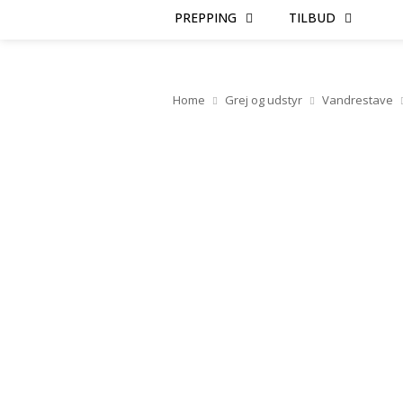
PREPPING
TILBUD
Home
Grej og udstyr
Vandrestave