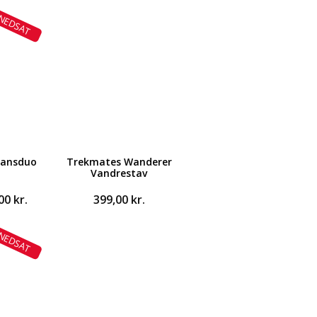
NEDSAT
ransduo
Trekmates Wanderer
Vandrestav
Den
,00
kr.
399,00
kr.
ndelige
aktuelle
pris
NEDSAT
er:
0 kr..
299,00 kr..