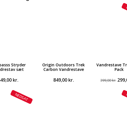
passs Stryder
Origin Outdoors Trek
Vandrestave T
drestav sæt
Carbon Vandrestave
Pack
Den
449,00
kr.
849,00
kr.
299
399,00
kr.
opri
pris
NEDSAT
var:
399,0