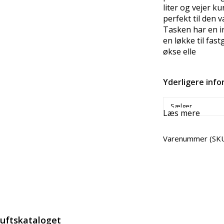
liter og vejer k
perfekt til den 
Tasken har en 
en løkke til fas
økse elle
Yderligere inf
Sælger
Læs mere
Varenummer (SK
Del
luftskataloget