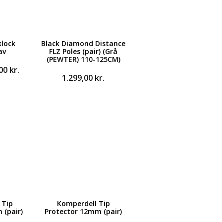
klock
Black Diamond Distance
av
FLZ Poles (pair) (Grå
(PEWTER) 110-125CM)
Den
,00
kr.
1.299,00
kr.
ndelige
aktuelle
pris
er:
0 kr..
249,00 kr..
 Tip
Komperdell Tip
 (pair)
Protector 12mm (pair)