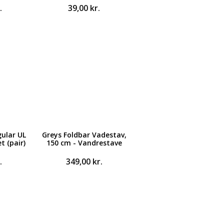
.
39,00
kr.
ular UL
Greys Foldbar Vadestav,
t (pair)
150 cm - Vandrestave
.
349,00
kr.