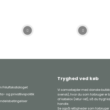
Tryghed ved køb
 Friluftskataloget
Vi samarbejder med danske butikke
ta- og privatlivspolitik
svensk), hvor du som forbruger er b
af købelov (retur-ret), så du trygt k
ndelsbetingelser
handle.
Se også rettigheder som forbruger 