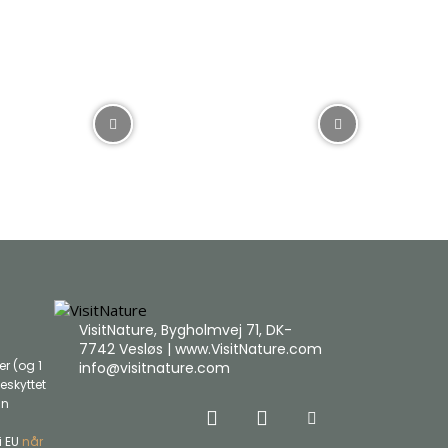
VisitNature, Bygholmvej 71, DK-
7742 Vesløs | www.VisitNature.com
r (og 1
info@visitnature.com
eskyttet
an
i EU
når