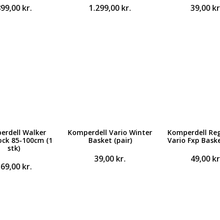
899,00
kr.
1.299,00
kr.
39,00
kr
erdell Walker
Komperdell Vario Winter
Komperdell Reg
ock 85-100cm (1
Basket (pair)
Vario Fxp Baske
stk)
39,00
kr.
49,00
kr
369,00
kr.