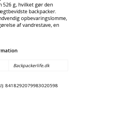
un 526 g, hvilket gør den
vægtbevidste backpacker.
indvendig opbevaringslomme,
tgørelse af vandrestave, en
ormation
Backpackerlife.dk
U):
8418292079983020598
Email
Copy URL