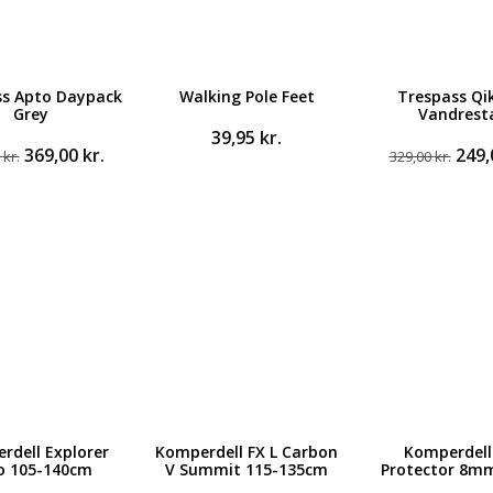
ss Apto Daypack
Walking Pole Feet
Trespass Qi
Grey
Vandrest
39,95
kr.
Den
Den
Den
369,00
kr.
249
0
kr.
329,00
kr.
oprindelige
aktuelle
opri
pris
pris
pris
var:
er:
var:
499,00 kr..
369,00 kr..
329,0
rdell Explorer
Komperdell FX L Carbon
Komperdell
o 105-140cm
V Summit 115-135cm
Protector 8mm