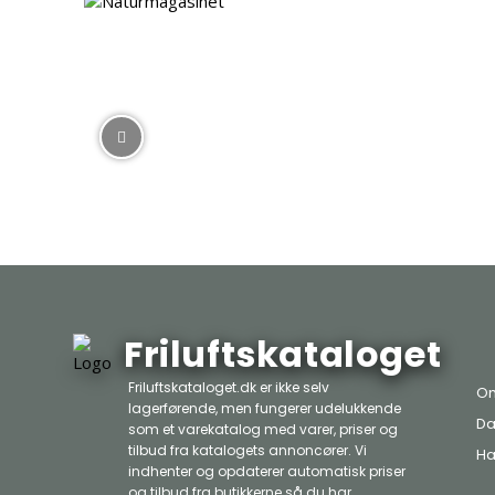
Friluftskataloget
Friluftskataloget.dk er ikke selv
Om
lagerførende, men fungerer udelukkende
Da
som et varekatalog med varer, priser og
tilbud fra katalogets annoncører. Vi
Ha
indhenter og opdaterer automatisk priser
og tilbud fra butikkerne så du har