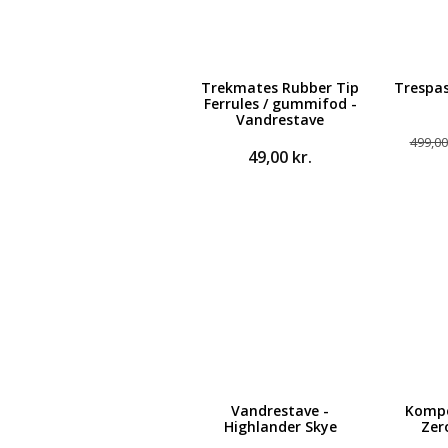
Trekmates Rubber Tip
Trespa
Ferrules / gummifod -
Vandrestave
499,0
49,00
kr.
Vandrestave -
Kompe
Highlander Skye
Zer