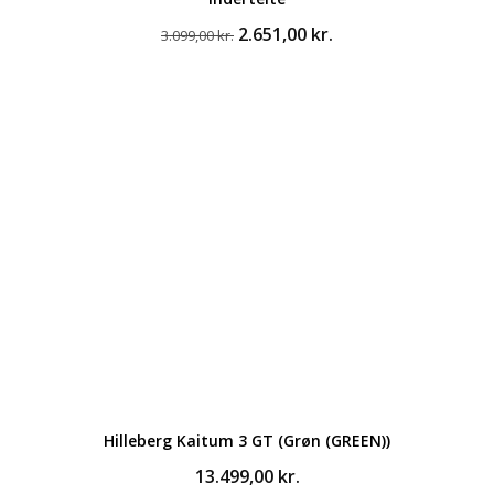
Den
Den
2.651,00
kr.
3.099,00
kr.
oprindelige
aktuelle
pris
pris
var:
er:
3.099,00 kr..
2.651,00 kr..
Hilleberg Kaitum 3 GT (Grøn (GREEN))
13.499,00
kr.