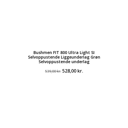
Bushmen FIT 800 Ultra Light SI
Selvoppustende Liggeunderlag Grøn
Selvoppustende underlag
Den
Den
528,00
kr.
539,00
kr.
oprindelige
aktuelle
pris
pris
var:
er:
539,00 kr..
528,00 kr..