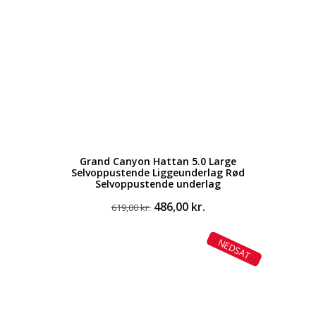
Grand Canyon Hattan 5.0 Large
Selvoppustende Liggeunderlag Rød
Selvoppustende underlag
Den
Den
486,00
kr.
619,00
kr.
oprindelige
aktuelle
pris
pris
NEDSAT
var:
er:
619,00 kr..
486,00 kr..