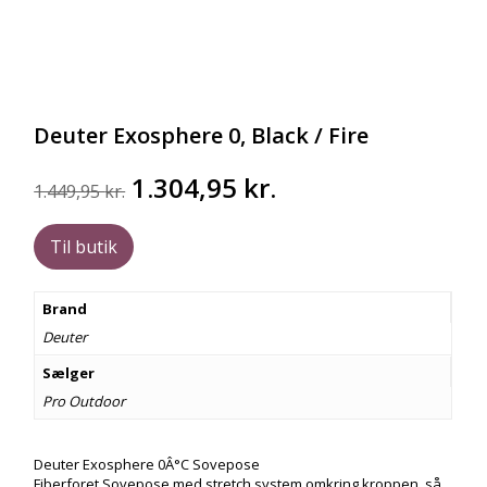
Deuter Exosphere 0, Black / Fire
Den
Den
1.304,95
kr.
1.449,95
kr.
oprindelige
aktuelle
pris
pris
Til butik
var:
er:
1.449,95 kr..
1.304,95 kr..
Brand
Deuter
Sælger
Pro Outdoor
Deuter Exosphere 0Â°C Sovepose
Fiberforet Sovepose med stretch system omkring kroppen, så