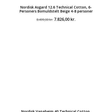
Nordisk Asgard 12.6 Technical Cotton, 6-
Personers Bomuldstelt Beige 4-8 personer
Den
Den
7.826,00
kr.
8.499,00
kr.
oprindelige
aktuelle
pris
pris
var:
er:
8.499,00 kr..
7.826,00 kr..
Nordisk Vanaheim 40 Technical Cotton,