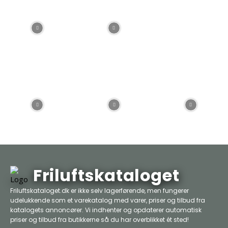
Friluftskataloget
Friluftskataloget.dk er ikke selv lagerførende, men fungerer
udelukkende som et varekatalog med varer, priser og tilbud fra
katalogets annoncører. Vi indhenter og opdaterer automatisk
priser og tilbud fra butikkerne så du har overblikket ét sted!