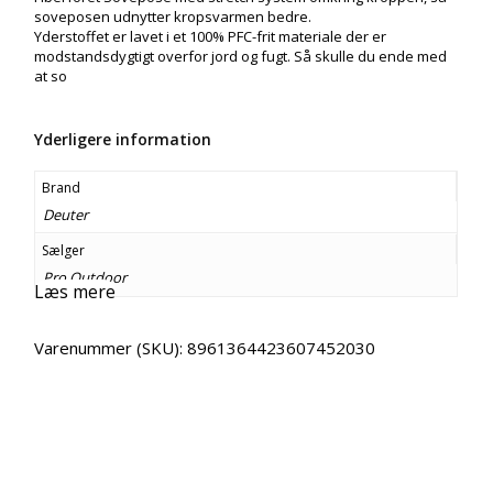
soveposen udnytter kropsvarmen bedre.
Yderstoffet er lavet i et 100% PFC-frit materiale der er
modstandsdygtigt overfor jord og fugt. Så skulle du ende med
at so
Yderligere information
Brand
Deuter
Sælger
Pro Outdoor
Læs mere
Varenummer (SKU):
8961364423607452030
Email
Copy URL