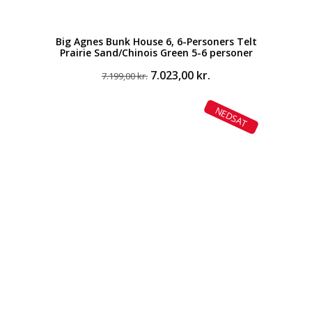
Big Agnes Bunk House 6, 6-Personers Telt
Prairie Sand/Chinois Green 5-6 personer
Den
Den
7.023,00
kr.
7.199,00
kr.
oprindelige
aktuelle
pris
pris
NEDSAT
var:
er:
7.199,00 kr..
7.023,00 kr..