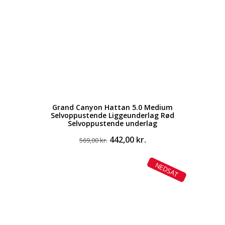
Grand Canyon Hattan 5.0 Medium
Selvoppustende Liggeunderlag Rød
Selvoppustende underlag
Den
Den
442,00
kr.
569,00
kr.
oprindelige
aktuelle
pris
pris
NEDSAT
var:
er:
569,00 kr..
442,00 kr..