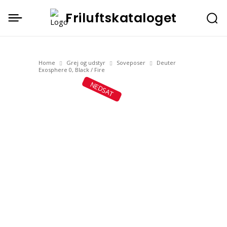
Friluftskataloget
Home
Grej og udstyr
Soveposer
Deuter
Exosphere 0, Black / Fire
NEDSAT