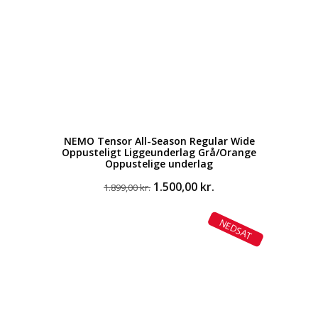
NEMO Tensor All-Season Regular Wide
Oppusteligt Liggeunderlag Grå/Orange
Oppustelige underlag
Den
Den
1.500,00
kr.
1.899,00
kr.
oprindelige
aktuelle
pris
pris
NEDSAT
var:
er:
1.899,00 kr..
1.500,00 kr..