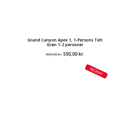
Grand Canyon Apex 1, 1-Persons Telt
Grøn 1-2 personer
Den
Den
593,00
kr.
899,00
kr.
oprindelige
aktuelle
pris
pris
NEDSAT
var:
er:
899,00 kr..
593,00 kr..