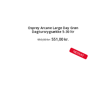
Osprey Arcane Large Day Grøn
Dagtursrygsække 5-30 ltr
Den
Den
551,00
kr.
950,00
kr.
oprindelige
aktuelle
pris
pris
NEDSAT
var:
er:
950,00 kr..
551,00 kr..