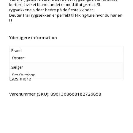
kortere, hvilket blandt andet er med til at gøre at SL
rygsækkene sidder bedre på de fleste kvinder.
Deuter Trail rygsækken er perfekt til Hiking-ture hvor du har en
U
Yderligere information
Brand
Deuter
Sælger
Pro Outdoor
Læs mere
Varenummer (SKU):
8961368668182726858
Email
Copy URL