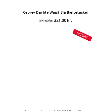
Osprey Daylite Waist Blå Bæltetasker
Den
Den
321,00
kr.
399,00
kr.
oprindelige
aktuelle
pris
pris
NEDSAT
var:
er:
399,00 kr..
321,00 kr..