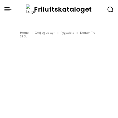
Friluftskataloget
Home
Grej og udstyr
Rygsække
Deuter Trail
28 SL