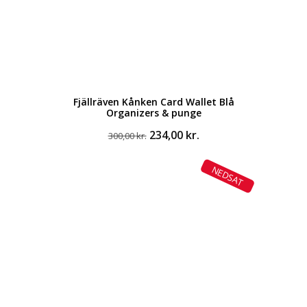
Fjällräven Kånken Card Wallet Blå
Organizers & punge
Den
Den
234,00
kr.
300,00
kr.
oprindelige
aktuelle
pris
pris
NEDSAT
var:
er:
300,00 kr..
234,00 kr..