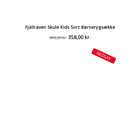
Fjällräven Skule Kids Sort Børnerygsække
Den
Den
358,00
kr.
499,00
kr.
oprindelige
aktuelle
pris
pris
NEDSAT
var:
er:
499,00 kr..
358,00 kr..