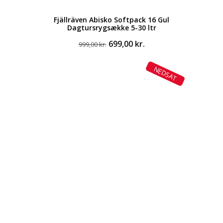
Fjällräven Abisko Softpack 16 Gul
Dagtursrygsække 5-30 ltr
Den
Den
699,00
kr.
999,00
kr.
oprindelige
aktuelle
pris
pris
NEDSAT
var:
er:
999,00 kr..
699,00 kr..