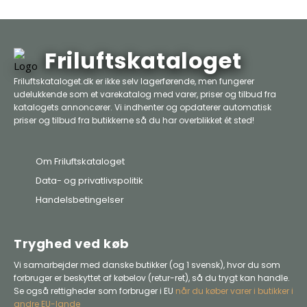
Friluftskataloget
Friluftskataloget.dk er ikke selv lagerførende, men fungerer
udelukkende som et varekatalog med varer, priser og tilbud fra
katalogets annoncører. Vi indhenter og opdaterer automatisk
priser og tilbud fra butikkerne så du har overblikket ét sted!
Om Friluftskataloget
Data- og privatlivspolitik
Handelsbetingelser
Tryghed ved køb
Vi samarbejder med danske butikker (og 1 svensk), hvor du som
forbruger er beskyttet af købelov (retur-ret), så du trygt kan handle.
Se også rettigheder som forbruger i EU
når du køber varer i butikker i
andre EU-lande