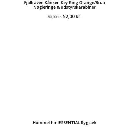
Fjällräven Kånken Key Ring Orange/Brun
Nøgleringe & udstyrskarabiner
Den
Den
52,00
kr.
80,00
kr.
oprindelige
aktuelle
pris
pris
var:
er:
80,00 kr..
52,00 kr..
Hummel hmlESSENTIAL Rygsæk