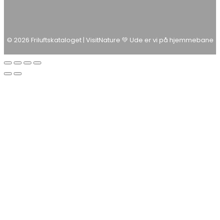
© 2026 Friluftskataloget | VisitNature 💚 Ude er vi på hjemmebane