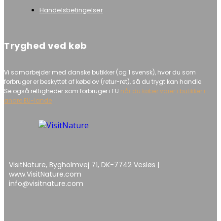
Handelsbetingelser
Tryghed ved køb
Vi samarbejder med danske butikker (og 1 svensk), hvor du som
forbruger er beskyttet af købelov (retur-ret), så du trygt kan handle.
Se også rettigheder som forbruger i EU
når du køber varer i butikker i
andre EU-lande
VisitNature, Bygholmvej 71, DK-7742 Vesløs |
www.VisitNature.com
info@visitnature.com