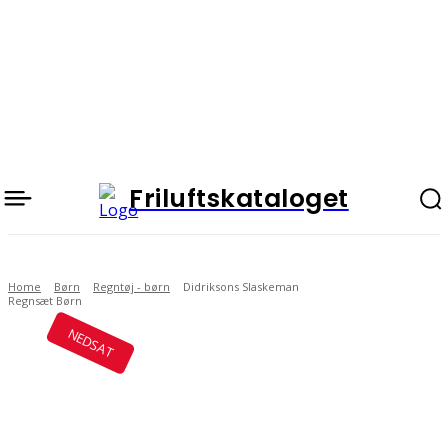
Friluftskataloget
Home
Børn
Regntøj - børn
Didriksons Slaskeman
Regnsæt Børn
NEDSAT