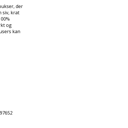
bukser, der
 siv, krat
 100%
rkt og
ousers kan
97652
URL