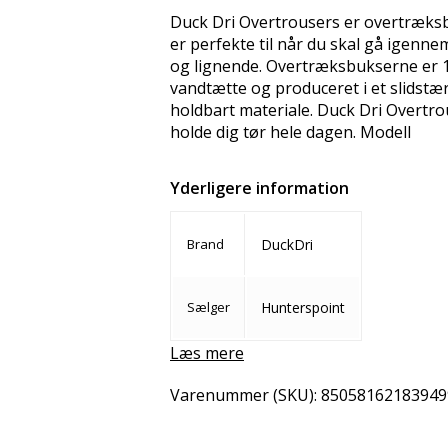
Duck Dri Overtrousers er overtræks
er perfekte til når du skal gå igennem
og lignende. Overtræksbukserne er
vandtætte og produceret i et slidstæ
holdbart materiale. Duck Dri Overtr
holde dig tør hele dagen. Modell
Yderligere information
Brand
DuckDri
Sælger
Hunterspoint
Læs mere
Varenummer (SKU):
85058162183949
Del
Email
Copy 