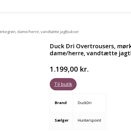
ørkegrøn, dame/herre, vandtætte jagtbukser
Duck Dri Overtrousers, mør
dame/herre, vandtætte jag
1.199,00
kr.
Til butik
Brand
DuckDri
Sælger
Hunterspoint