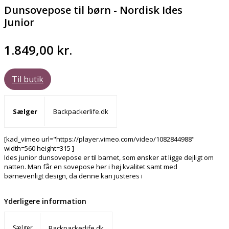
Dunsovepose til børn - Nordisk Ides
Junior
1.849,00
kr.
Til butik
Sælger
Backpackerlife.dk
[kad_vimeo url="https://player.vimeo.com/video/1082844988"
width=560 height=315 ]
Ides junior dunsovepose er til barnet, som ønsker at ligge dejligt om
natten. Man får en sovepose her i høj kvalitet samt med
børnevenligt design, da denne kan justeres i
Yderligere information
Sælger
Backpackerlife.dk