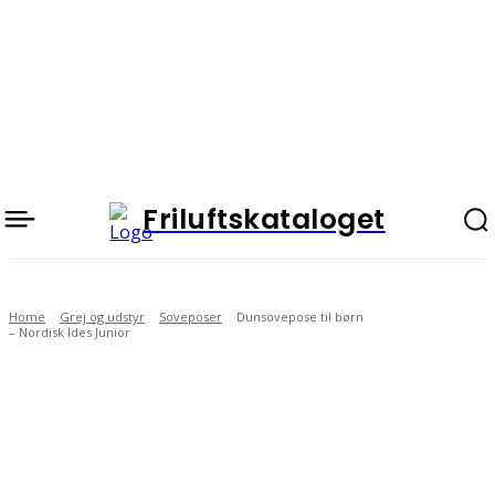
Friluftskataloget
Home
Grej og udstyr
Soveposer
Dunsovepose til børn
– Nordisk Ides Junior