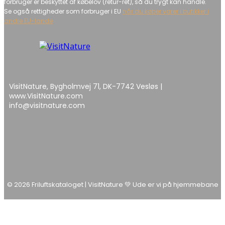
forbruger er beskyttet af købelov (retur-ret), så du trygt kan handle.
Se også rettigheder som forbruger i EU
når du køber varer i butikker i
andre EU-lande
VisitNature, Bygholmvej 71, DK-7742 Vesløs |
www.VisitNature.com
info@visitnature.com
© 2026 Friluftskataloget | VisitNature 💚 Ude er vi på hjemmebane