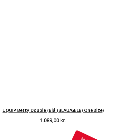
UQUIP Betty Double (Blå (BLAU/GELB) One size)
1.089,00
kr.