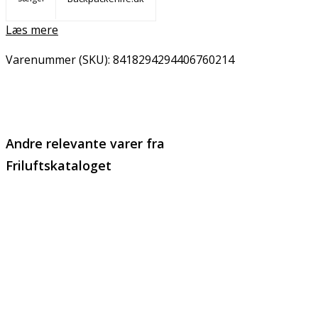
Læs mere
Varenummer (SKU):
8418294294406760214
Email
Copy URL
Andre relevante varer fra
Friluftskataloget