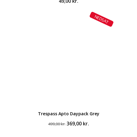
49,00
kr.
NEDSAT
Trespass Apto Daypack Grey
Den
Den
369,00
kr.
499,00
kr.
oprindelige
aktuelle
pris
pris