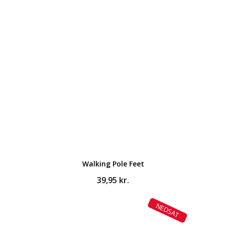
var:
er:
499,00 kr..
369,00 kr..
Walking Pole Feet
39,95
kr.
NEDSAT