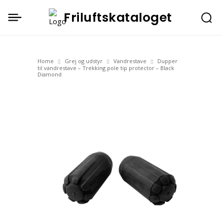
Friluftskataloget
Home
Grej og udstyr
Vandrestave
Dupper
til vandrestave – Trekking pole tip protector – Black
Diamond