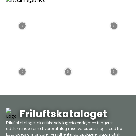
Friluftskataloget
Friluftskataloget.dk er ikke selv lagerførende, men fungerer
udelukkende som et varekatalog med varer, priser og tilbud fra
katalogets annoncører. Vi indhenter og opdaterer automatisk