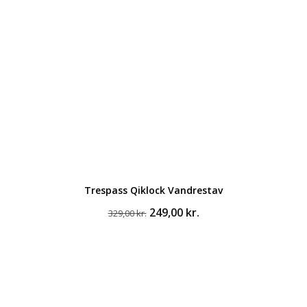
Trespass Qiklock Vandrestav
Den
Den
249,00
kr.
329,00
kr.
oprindelige
aktuelle
pris
pris
var:
er:
329,00 kr..
249,00 kr..