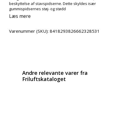
beskyttelse af stavspidserne. Dette skyldes især
gummispidsernes støj- og stødd
Læs mere
Varenummer (SKU):
8418293826662328531
Email
Copy URL
Andre relevante varer fra
Friluftskataloget