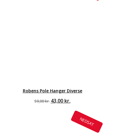
Robens Pole Hanger Diverse
Den
Den
43,00
kr.
59,00
kr.
oprindelige
aktuelle
pris
pris
var:
er:
NEDSAT
59,00 kr..
43,00 kr..