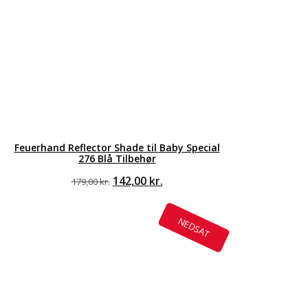
Feuerhand Reflector Shade til Baby Special
276 Blå Tilbehør
Den
Den
142,00
kr.
179,00
kr.
oprindelige
aktuelle
pris
pris
var:
er:
NEDSAT
179,00 kr..
142,00 kr..