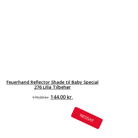
Feuerhand Reflector Shade til Baby Special
276 Lilla Tilbehør
Den
Den
144,00
kr.
179,00
kr.
oprindelige
aktuelle
pris
pris
var:
er:
NEDSAT
179,00 kr..
144,00 kr..