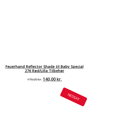
Feuerhand Reflector Shade til Baby Special
276 Rød/Lilla Tilbehør
Den
Den
140,00
kr.
179,00
kr.
oprindelige
aktuelle
pris
pris
var:
er:
NEDSAT
179,00 kr..
140,00 kr..