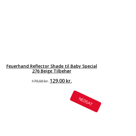
Feuerhand Reflector Shade til Baby Special
276 Beige Tilbehør
Den
Den
129,00
kr.
179,00
kr.
oprindelige
aktuelle
pris
pris
var:
er:
NEDSAT
179,00 kr..
129,00 kr..