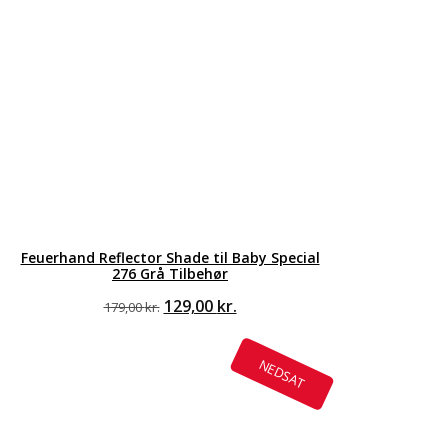
Feuerhand Reflector Shade til Baby Special
276 Grå Tilbehør
Den
Den
129,00
kr.
179,00
kr.
oprindelige
aktuelle
pris
pris
var:
er:
NEDSAT
179,00 kr..
129,00 kr..