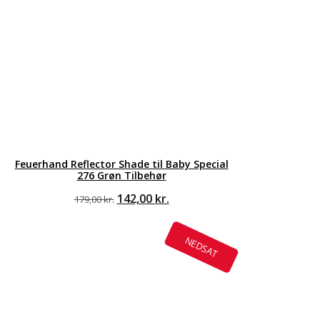
Feuerhand Reflector Shade til Baby Special
276 Grøn Tilbehør
Den
Den
142,00
kr.
179,00
kr.
oprindelige
aktuelle
pris
pris
var:
er:
NEDSAT
179,00 kr..
142,00 kr..