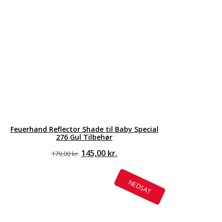
Feuerhand Reflector Shade til Baby Special
276 Gul Tilbehør
Den
Den
145,00
kr.
179,00
kr.
oprindelige
aktuelle
pris
pris
var:
er:
NEDSAT
179,00 kr..
145,00 kr..