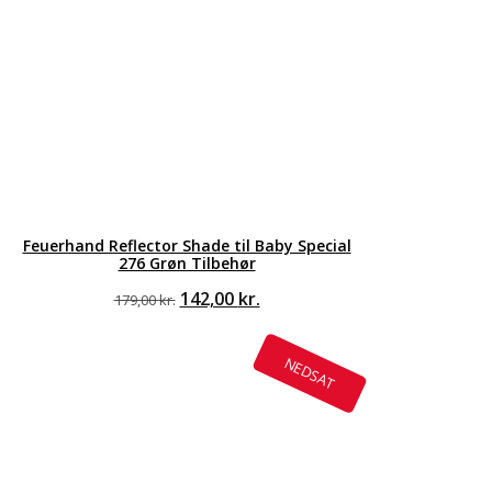
Feuerhand Reflector Shade til Baby Special
276 Grøn Tilbehør
Den
Den
142,00
kr.
179,00
kr.
oprindelige
aktuelle
pris
pris
var:
er:
NEDSAT
179,00 kr..
142,00 kr..