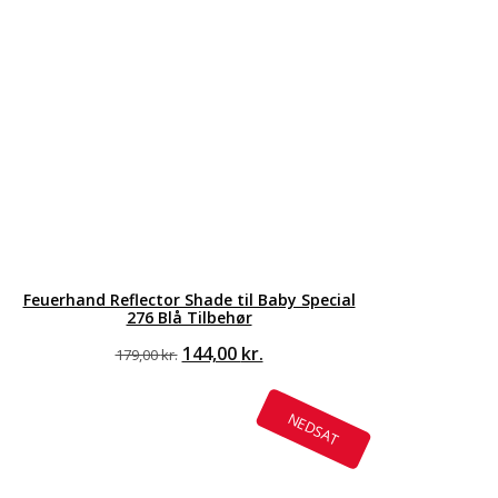
Feuerhand Reflector Shade til Baby Special
276 Blå Tilbehør
Den
Den
144,00
kr.
179,00
kr.
oprindelige
aktuelle
pris
pris
var:
er:
NEDSAT
179,00 kr..
144,00 kr..