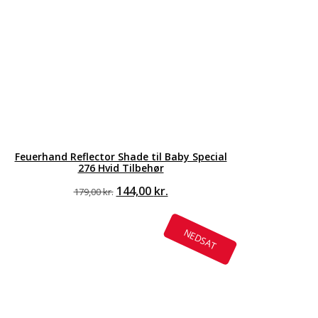
Feuerhand Reflector Shade til Baby Special
276 Hvid Tilbehør
Den
Den
144,00
kr.
179,00
kr.
oprindelige
aktuelle
pris
pris
var:
er:
NEDSAT
179,00 kr..
144,00 kr..