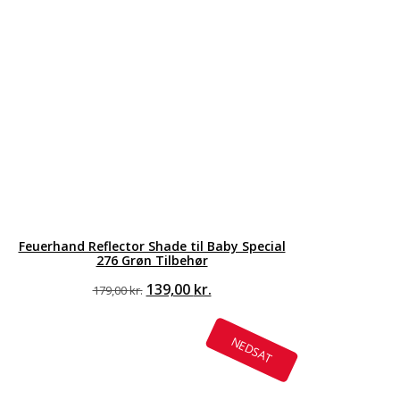
Feuerhand Reflector Shade til Baby Special
276 Grøn Tilbehør
Den
Den
139,00
kr.
179,00
kr.
oprindelige
aktuelle
pris
pris
var:
er:
NEDSAT
179,00 kr..
139,00 kr..