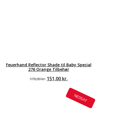
Feuerhand Reflector Shade til Baby Special
276 Orange Tilbehør
Den
Den
151,00
kr.
179,00
kr.
oprindelige
aktuelle
pris
pris
var:
er:
NEDSAT
179,00 kr..
151,00 kr..