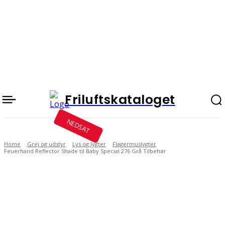
Friluftskataloget
NEDSAT
Home
Grej og udstyr
Lys og lygter
Flagermuslygter
Feuerhand Reflector Shade til Baby Special 276 Grå Tilbehør