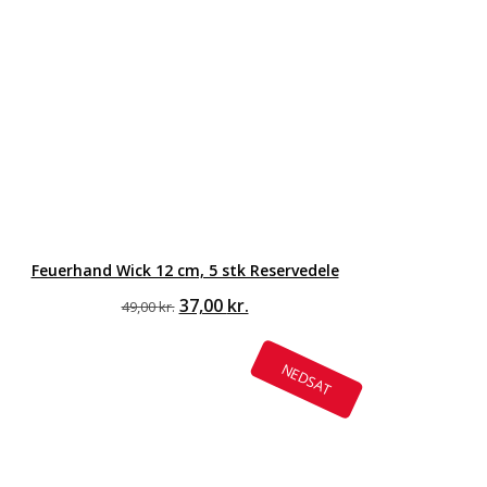
Feuerhand Wick 12 cm, 5 stk Reservedele
Den
Den
37,00
kr.
49,00
kr.
oprindelige
aktuelle
pris
pris
var:
er:
NEDSAT
49,00 kr..
37,00 kr..