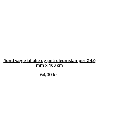
Rund væge til olie og petroleumslamper Ø4,0
mm x 100 cm
64,00
kr.