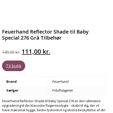
Feuerhand Reflector Shade til Baby
Special 276 Grå Tilbehør
Den
Den
111,00
kr.
149,00
kr.
oprindelige
aktuelle
Til butik
pris
pris
var:
er:
Brand
Feuerhand
149,00 kr..
111,00 kr..
Sælger
Friluftslageret
Feuerhand Reflector Shade til Baby Special 276 er den ultimative
opgradering til din klassiske flagermuslygte - skabt til dig, der vil
have maksimal hygge, bedre lyskontrol og ekstra beskyttelse af din