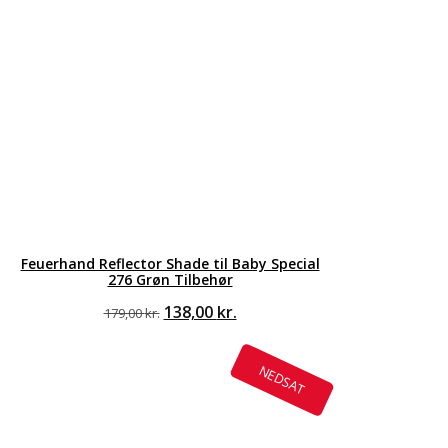
Feuerhand Reflector Shade til Baby Special
276 Grøn Tilbehør
Den
Den
138,00
kr.
179,00
kr.
oprindelige
aktuelle
pris
pris
var:
er:
NEDSAT
179,00 kr..
138,00 kr..