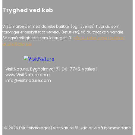
Tryghed ved køb
Vi samarbejder med danske butikker (og 1 svensk), hvor du som
forbruger er beskyttet af købelov (retur-ret), så du trygt kan handle.
Se også rettigheder som forbruger i EU
når du køber varer i butikker i
andre EU-lande
VisitNature, Bygholmvej 71, DK-7742 Vesløs |
www.VisitNature.com
info@visitnature.com
© 2026 Friluftskataloget | VisitNature 💚 Ude er vi på hjemmebane