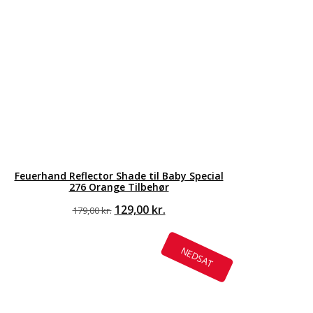
Feuerhand Reflector Shade til Baby Special
276 Orange Tilbehør
Den
Den
129,00
kr.
179,00
kr.
oprindelige
aktuelle
pris
pris
var:
er:
NEDSAT
179,00 kr..
129,00 kr..