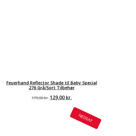
Feuerhand Reflector Shade til Baby Special
276 Grå/Sort Tilbehør
Den
Den
129,00
kr.
179,00
kr.
oprindelige
aktuelle
pris
pris
var:
er:
NEDSAT
179,00 kr..
129,00 kr..