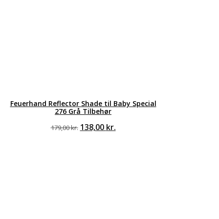
Feuerhand Reflector Shade til Baby Special
276 Grå Tilbehør
Den
Den
138,00
kr.
179,00
kr.
oprindelige
aktuelle
pris
pris
var:
er:
179,00 kr..
138,00 kr..