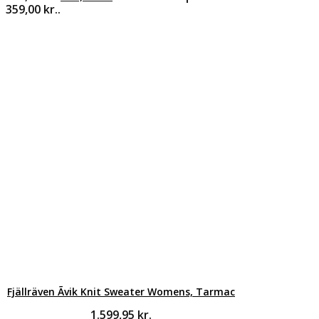
359,00 kr..
Fjällräven Ãvik Knit Sweater Womens, Tarmac
1.599,95
kr.