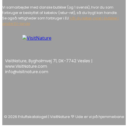
Vi samarbejder med danske butikker (og 1 svensk), hvor du som
forbruger er beskyttet af købelov (retur-ret), så du trygt kan handle.
Se også rettigheder som forbruger i EU
når du køber varer i butikker i
andre EU-lande
VisitNature, Bygholmvej 71, DK-7742 Vesløs |
www.VisitNature.com
info@visitnature.com
© 2026 Friluftskataloget | VisitNature 💚 Ude er vi på hjemmebane