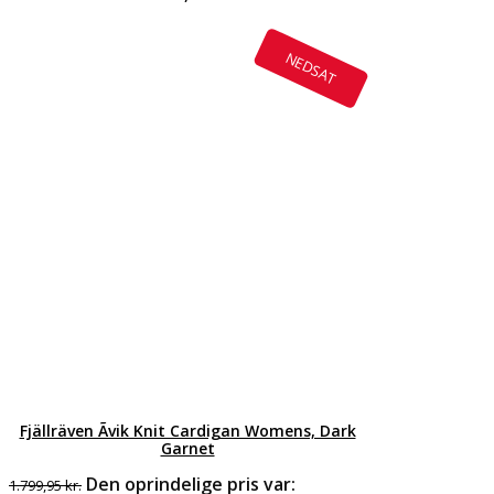
NEDSAT
Fjällräven Ãvik Knit Cardigan Womens, Dark
Garnet
Den oprindelige pris var:
1.799,95
kr.