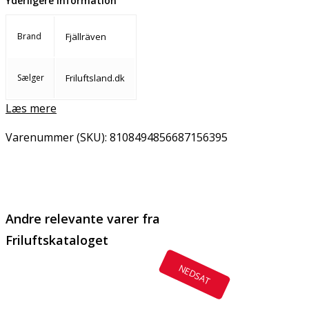
Yderligere information
Brand
Fjällräven
Sælger
Friluftsland.dk
Læs mere
Varenummer (SKU):
8108494856687156395
Email
Copy URL
Andre relevante varer fra
Friluftskataloget
NEDSAT