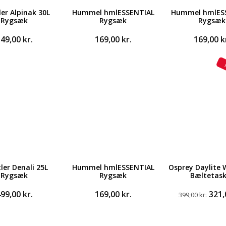
er Alpinak 30L
Hummel hmlESSENTIAL
Hummel hmlES
Rygsæk
Rygsæk
Rygsæk
349,00
kr.
169,00
kr.
169,00
k
ler Denali 25L
Hummel hmlESSENTIAL
Osprey Daylite 
Rygsæk
Rygsæk
Bæltetask
Den
499,00
kr.
169,00
kr.
321
399,00
kr.
opri
pris
var: