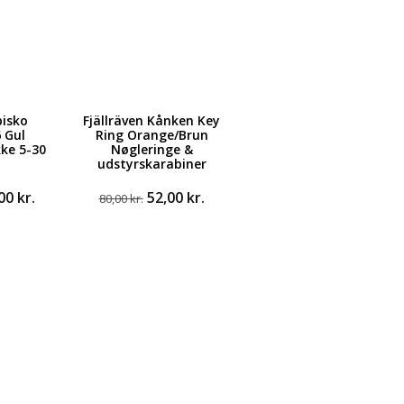
bisko
Fjällräven Kånken Key
 Gul
Ring Orange/Brun
ke 5-30
Nøgleringe &
udstyrskarabiner
Den
Den
Den
,00
kr.
52,00
kr.
80,00
kr.
ndelige
aktuelle
oprindelige
aktuelle
pris
pris
pris
er:
var:
er:
0 kr..
699,00 kr..
80,00 kr..
52,00 kr..