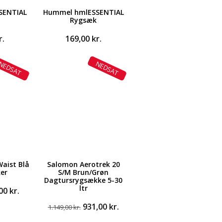
SENTIAL
Hummel hmlESSENTIAL
Rygsæk
r.
169,00
kr.
NEDSAT
NEDSAT
Waist Blå
Salomon Aerotrek 20
er
S/M Brun/Grøn
Dagtursrygsække 5-30
ltr
Den
,00
kr.
ndelige
aktuelle
Den
Den
931,00
kr.
1.149,00
kr.
pris
oprindelige
aktuelle
er: