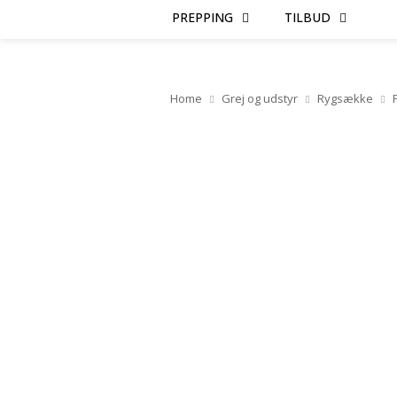
PREPPING
TILBUD
Home
Grej og udstyr
Rygsække
F