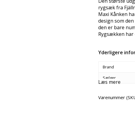
Den største ud
rygsæk fra Fjäll
Maxi Kånken ha
design som den
den er bare num
Rygsækken har e
Yderligere inf
Brand
Sælger
Læs mere
Varenummer (SK
Del