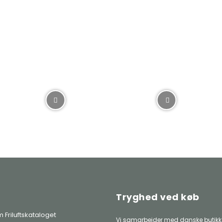
399,0
Tryghed ved køb
 Friluftskataloget
Vi samarbejder med danske butikke