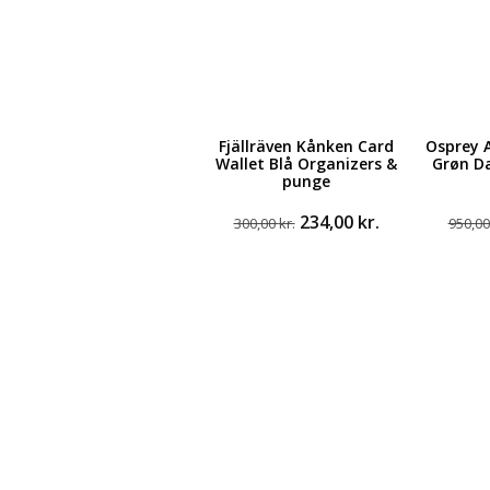
Fjällräven Kånken Card
Osprey 
Wallet Blå Organizers &
Grøn D
punge
Den
Den
234,00
kr.
300,00
kr.
950,0
oprindelige
aktuelle
pris
pris
var:
er:
300,00 kr..
234,00 kr..