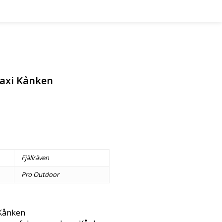
Maxi Kånken
Fjällräven
Pro Outdoor
 Kånken