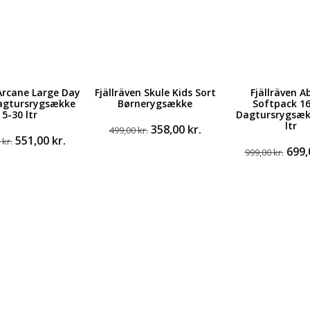
Arcane Large Day
Fjällräven Skule Kids Sort
Fjällräven A
agtursrygsække
Børnerygsække
Softpack 16
5-30 ltr
Dagtursrygsæk
ltr
Den
Den
358,00
kr.
499,00
kr.
Den
Den
551,00
kr.
oprindelige
aktuelle
0
kr.
Den
699
oprindelige
aktuelle
999,00
kr.
pris
pris
opri
pris
pris
var:
er:
pris
var:
er:
499,00 kr..
358,00 kr..
var:
950,00 kr..
551,00 kr..
999,0