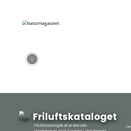
Friluftskataloget
Friluftskataloget.dk er ikke selv
Om
lagerførende, men fungerer udelukkende