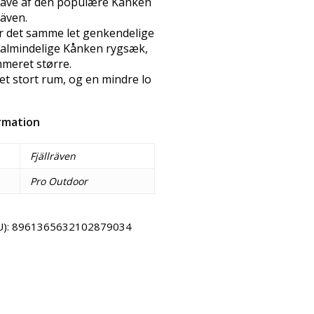
gave af den populære Kånken
räven.
r det samme let genkendelige
 almindelige Kånken rygsæk,
meret større.
t stort rum, og en mindre lo
ormation
Fjällräven
Pro Outdoor
U):
8961365632102879034
Email
Copy URL