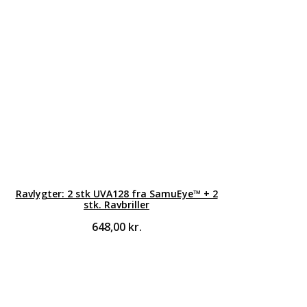
Ravlygter: 2 stk UVA128 fra SamuEye™ + 2
stk. Ravbriller
648,00
kr.