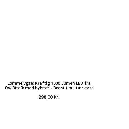
Lommelygte: Kraftig 1000 Lumen LED fra
OwlBite® med hylster - Bedst i militær-test
298,00
kr.