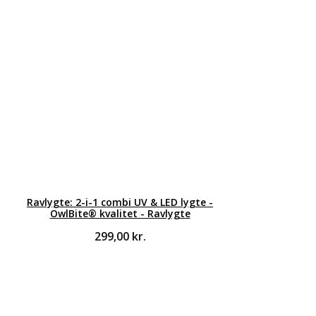
Ravlygte: 2-i-1 combi UV & LED lygte -
OwlBite® kvalitet - Ravlygte
299,00
kr.