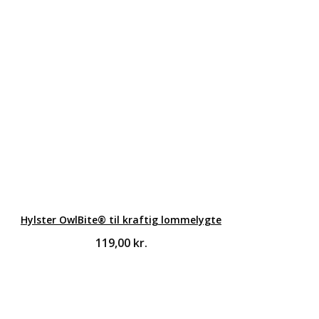
Hylster OwlBite® til kraftig lommelygte
119,00
kr.