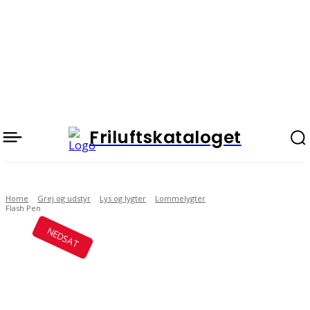
Friluftskataloget
Home
Grej og udstyr
Lys og lygter
Lommelygter
Flash Pen
NEDSAT