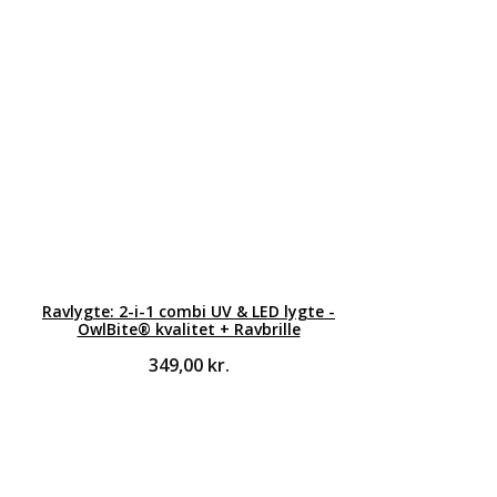
Ravlygte: 2-i-1 combi UV & LED lygte -
OwlBite® kvalitet + Ravbrille
349,00
kr.