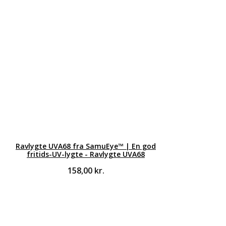
Ravlygte UVA68 fra SamuEye™ | En god
fritids-UV-lygte - Ravlygte UVA68
158,00
kr.