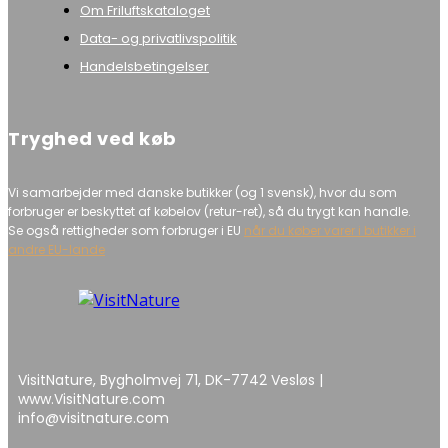
Om Friluftskataloget
Data- og privatlivspolitik
Handelsbetingelser
Tryghed ved køb
Vi samarbejder med danske butikker (og 1 svensk), hvor du som
forbruger er beskyttet af købelov (retur-ret), så du trygt kan handle.
Se også rettigheder som forbruger i EU
når du køber varer i butikker i
andre EU-lande
VisitNature, Bygholmvej 71, DK-7742 Vesløs |
www.VisitNature.com
info@visitnature.com