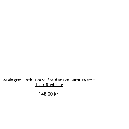
Ravlygte: 1 stk UVA51 fra danske SamuEye™ +
1 stk Ravbrille
148,00
kr.