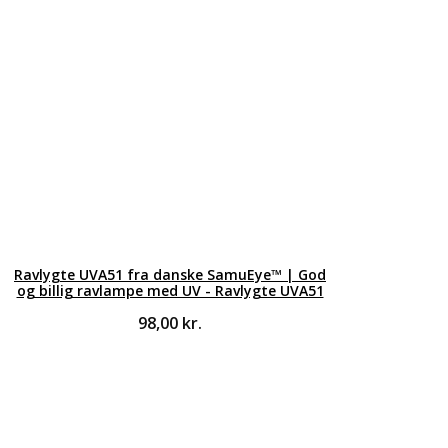
Ravlygte UVA51 fra danske SamuEye™ | God
og billig ravlampe med UV - Ravlygte UVA51
98,00
kr.