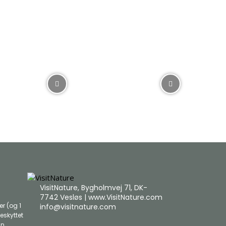
VisitNature, Bygholmvej 71, DK-
7742 Vesløs | www.VisitNature.com
r (og 1
info@visitnature.com
eskyttet
an