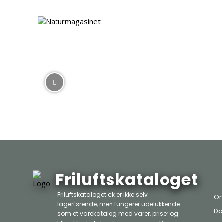
Friluftskataloget
Friluftskataloget.dk er ikke selv
Om
lagerførende, men fungerer udelukkende
Da
som et varekatalog med varer, priser og