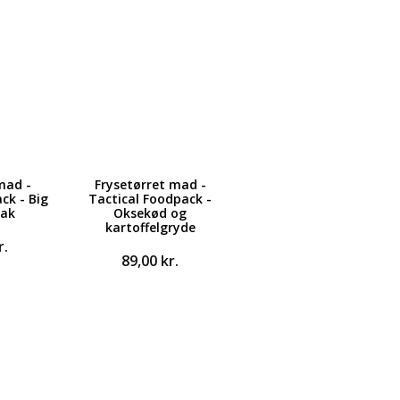
mad -
Frysetørret mad -
ck - Big
Tactical Foodpack -
pak
Oksekød og
kartoffelgryde
r.
89,00
kr.