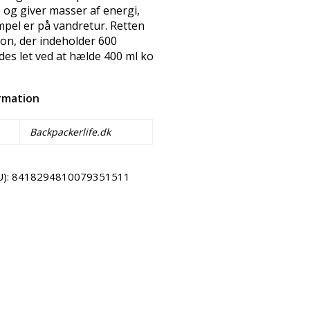
 og giver masser af energi,
mpel er på vandretur. Retten
ion, der indeholder 600
edes let ved at hælde 400 ml ko
ormation
Backpackerlife.dk
U):
8418294810079351511
Email
Copy URL