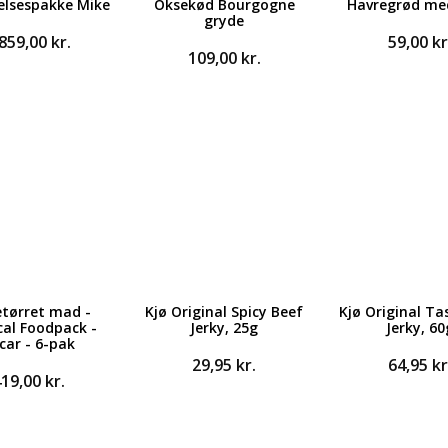
elsespakke Mike
Oksekød Bourgogne
Havregrød me
gryde
.859,00
kr.
59,00
kr
109,00
kr.
etørret mad -
Kjø Original Spicy Beef
Kjø Original Ta
cal Foodpack -
Jerky, 25g
Jerky, 60
car - 6-pak
29,95
kr.
64,95
kr
419,00
kr.