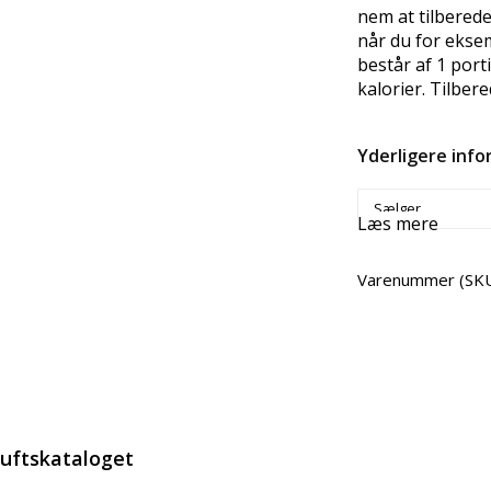
nem at tilberede
når du for ekse
består af 1 port
kalorier. Tilber
Yderligere inf
Sælger
Læs mere
Varenummer (SK
Del
luftskataloget