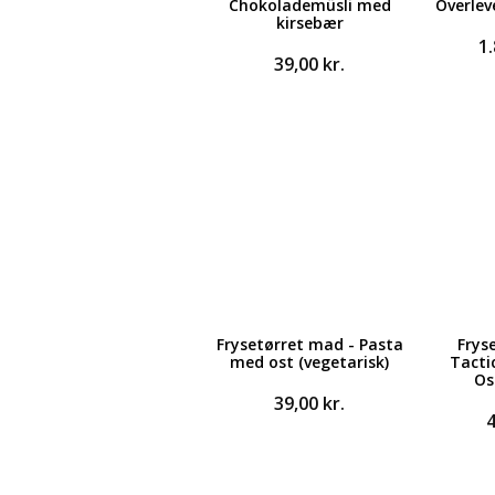
Chokolademüsli med
Overlev
kirsebær
1
39,00
kr.
Frysetørret mad - Pasta
Frys
med ost (vegetarisk)
Tacti
Os
39,00
kr.