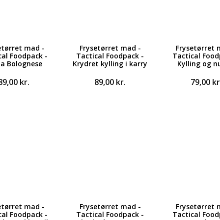
etørret mad -
Frysetørret mad -
Frysetørret 
cal Foodpack -
Tactical Foodpack -
Tactical Food
ta Bolognese
Krydret kylling i karry
Kylling og n
89,00
kr.
89,00
kr.
79,00
kr
etørret mad -
Frysetørret mad -
Frysetørret 
cal Foodpack -
Tactical Foodpack -
Tactical Food