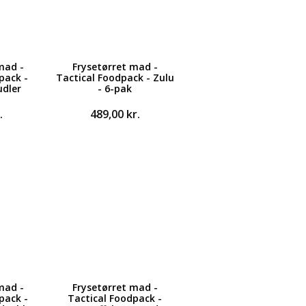
mad -
Frysetørret mad -
pack -
Tactical Foodpack - Zulu
udler
- 6-pak
.
489,00
kr.
mad -
Frysetørret mad -
pack -
Tactical Foodpack -