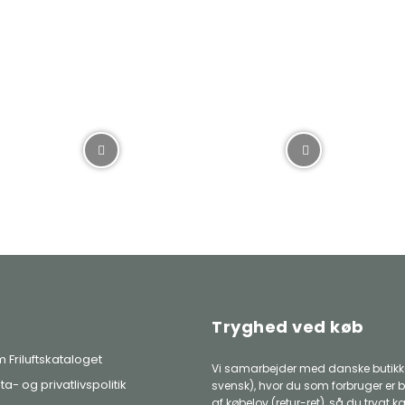
Tryghed ved køb
 Friluftskataloget
Vi samarbejder med danske butikke
ta- og privatlivspolitik
svensk), hvor du som forbruger er b
af købelov (retur-ret), så du trygt k