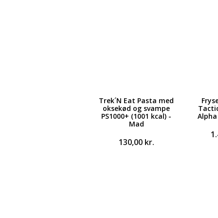
Trek´N Eat Pasta med
Frys
oksekød og svampe
Tacti
PS1000+ (1001 kcal) -
Alpha 
Mad
1
130,00
kr.