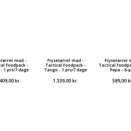
etørret mad -
Frysetørret mad -
Frysetørret 
cal Foodpack -
Tactical Foodpack -
Tactical Foodpa
- 1 prs/7 dage
Tango - 1 prs/7 dage
Papa - 6-
.409,00
kr.
1.339,00
kr.
589,00
k