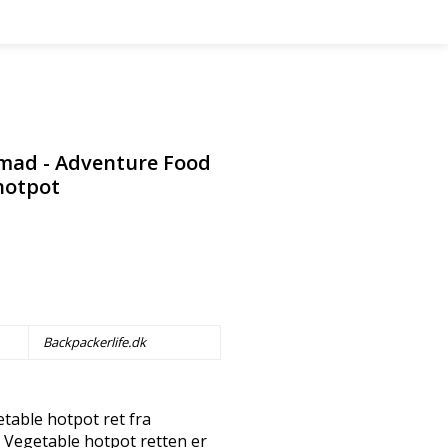
 mad - Adventure Food
hotpot
Backpackerlife.dk
table hotpot ret fra
 Vegetable hotpot retten er