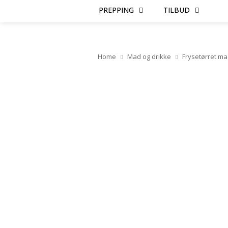
PREPPING
TILBUD
Home
Mad og drikke
Frysetørret m