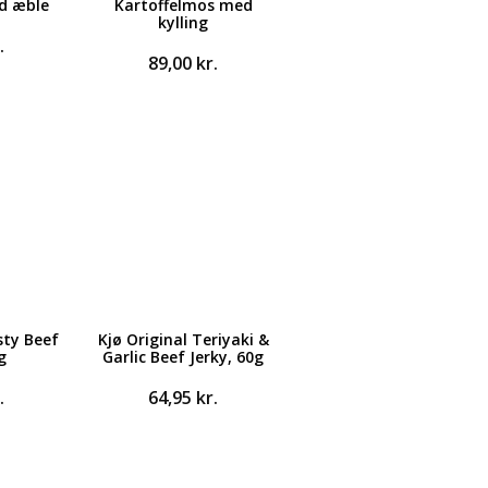
d æble
Kartoffelmos med
kylling
.
89,00
kr.
sty Beef
Kjø Original Teriyaki &
g
Garlic Beef Jerky, 60g
.
64,95
kr.