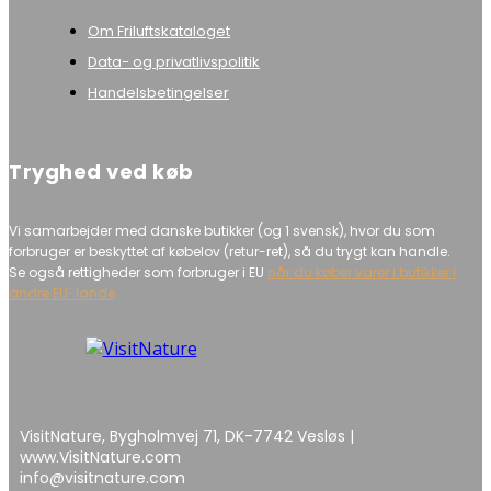
Om Friluftskataloget
Data- og privatlivspolitik
Handelsbetingelser
Tryghed ved køb
Vi samarbejder med danske butikker (og 1 svensk), hvor du som
forbruger er beskyttet af købelov (retur-ret), så du trygt kan handle.
Se også rettigheder som forbruger i EU
når du køber varer i butikker i
andre EU-lande
VisitNature, Bygholmvej 71, DK-7742 Vesløs |
www.VisitNature.com
info@visitnature.com