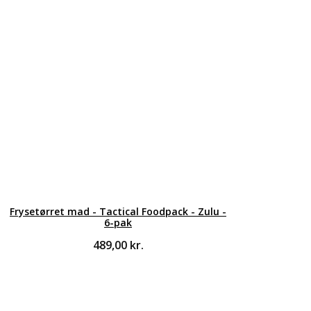
Frysetørret mad - Tactical Foodpack - Zulu -
6-pak
489,00
kr.