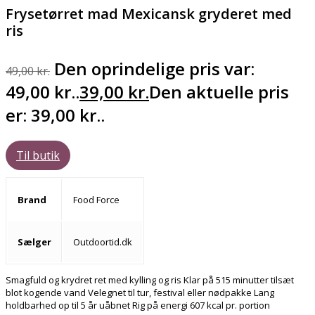
Frysetørret mad Mexicansk gryderet med
ris
Den oprindelige pris var:
49,00
kr.
49,00 kr..
39,00
kr.
Den aktuelle pris
er: 39,00 kr..
Til butik
Brand
Food Force
Sælger
Outdoortid.dk
Smagfuld og krydret ret med kylling og ris Klar på 515 minutter tilsæt
blot kogende vand Velegnet til tur, festival eller nødpakke Lang
holdbarhed op til 5 år uåbnet Rig på energi 607 kcal pr. portion