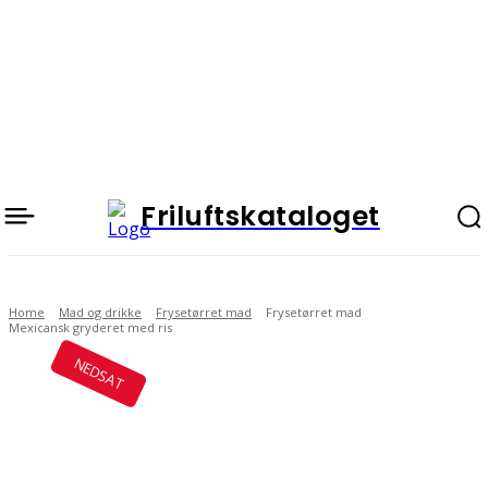
Friluftskataloget
Home
Mad og drikke
Frysetørret mad
Frysetørret mad
Mexicansk gryderet med ris
NEDSAT