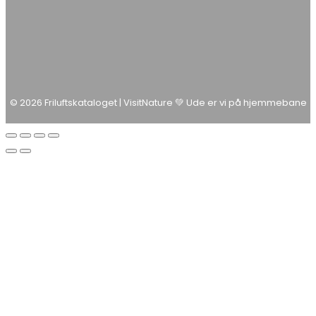
© 2026 Friluftskataloget | VisitNature 💚 Ude er vi på hjemmebane