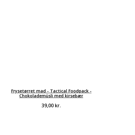
Frysetørret mad - Tactical Foodpack -
Chokolademüsli med kirsebær
39,00
kr.