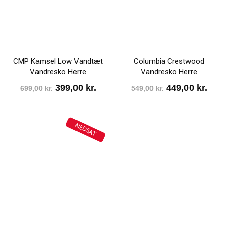
CMP Kamsel Low Vandtæt
Columbia Crestwood
Vandresko Herre
Vandresko Herre
Den
Den
Den
Den
399,00
kr.
449,00
kr.
699,00
kr.
549,00
kr.
oprindelige
aktuelle
oprindelige
aktu
pris
pris
pris
pris
NEDSAT
var:
er:
var:
er:
699,00 kr..
399,00 kr..
549,00 kr..
449,0