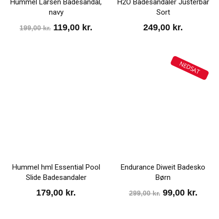
Hummel Larsen Badesandal,
H2O Badesandaler Justerbar
navy
Sort
Den
Den
119,00
kr.
249,00
kr.
199,00
kr.
oprindelige
aktuelle
pris
pris
NEDSAT
var:
er:
199,00 kr..
119,00 kr..
Hummel hml Essential Pool
Endurance Diweit Badesko
Slide Badesandaler
Børn
Den
Den
179,00
kr.
99,00
kr.
299,00
kr.
oprindelige
aktue