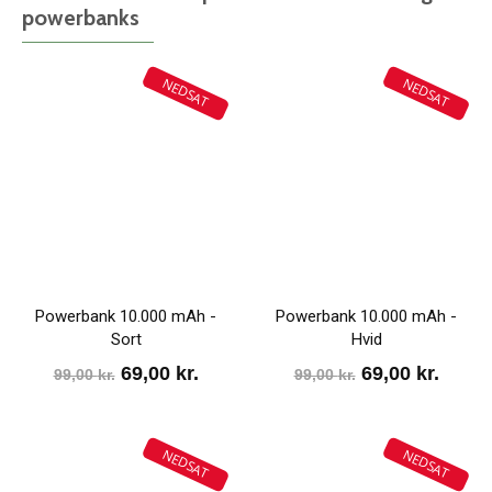
powerbanks
NEDSAT
NEDSAT
Powerbank 10.000 mAh -
Powerbank 10.000 mAh -
Sort
Hvid
Den
Den
Den
Den
69,00
kr.
69,00
kr.
99,00
kr.
99,00
kr.
oprindelige
aktuelle
oprindelige
aktue
pris
pris
pris
pris
NEDSAT
NEDSAT
var:
er:
var:
er: