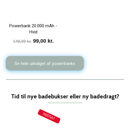
Powerbank 20.000 mAh -
Hvid
Den
Den
99,00
kr.
149,00
kr.
oprindelige
aktuelle
pris
pris
Se hele udvalget af powerbanks
var:
er:
149,00 kr..
99,00 kr..
Tid til nye badebukser eller ny badedragt?
NEDSAT