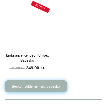
pris
pris
NEDSAT
var:
er:
299,00 kr..
99,00
Endurance Kendeon Unisex
Badesko
Den
Den
249,00
kr.
349,00
kr.
oprindelige
aktuelle
pris
pris
Beskyt fødderne med badesko
var:
er:
349,00 kr..
249,00 kr..