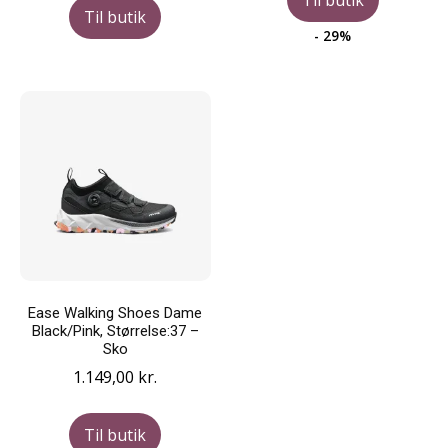
var:
er:
Til butik
1.200,00 kr..
853,0
- 29%
Ease Walking Shoes Dame
Black/Pink, Størrelse:37 –
Sko
1.149,00
kr.
Til butik