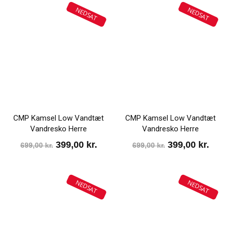
NEDSAT
NEDSAT
CMP Kamsel Low Vandtæt
CMP Kamsel Low Vandtæt
Vandresko Herre
Vandresko Herre
Den
Den
Den
Den
399,00
kr.
399,00
kr.
699,00
kr.
699,00
kr.
oprindelige
aktuelle
oprindelige
aktu
pris
pris
pris
pris
NEDSAT
NEDSAT
var:
er:
var:
er:
699,00 kr..
399,00 kr..
699,00 kr..
399,0