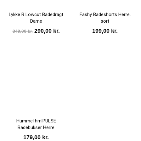
Lykke R Lowcut Badedragt
Fashy Badeshorts Herre,
Dame
sort
Den
Den
290,00
kr.
199,00
kr.
349,00
kr.
oprindelige
aktuelle
pris
pris
var:
er:
349,00 kr..
290,00 kr..
Hummel hmlPULSE
Badebukser Herre
179,00
kr.