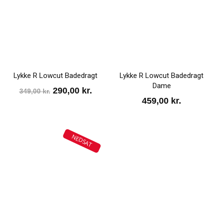
Lykke R Lowcut Badedragt
Lykke R Lowcut Badedragt
Dame
Den
Den
290,00
kr.
349,00
kr.
459,00
kr.
oprindelige
aktuelle
pris
pris
var:
er:
NEDSAT
349,00 kr..
290,00 kr..