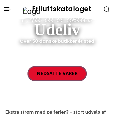
Friluftskataloget
Alt til et aktivt
Udeliv
Over 50 danske butikker ét sted
NEDSATTE VARER
Ekstra strøm med på ferien? - stort udvalg af