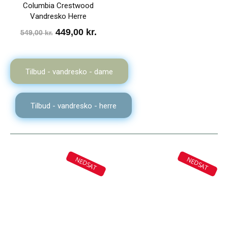
Columbia Crestwood
Vandresko Herre
Den
Den
449,00
kr.
549,00
kr.
oprindelige
aktuelle
pris
pris
Tilbud - vandresko - dame
var:
er:
549,00 kr..
449,00 kr..
Tilbud - vandresko - herre
NEDSAT
NEDSAT