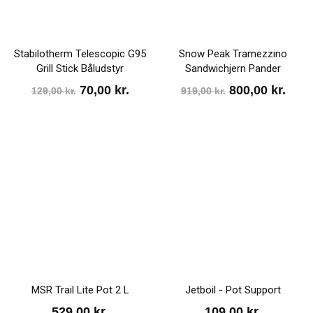
Stabilotherm Telescopic G95
Snow Peak Tramezzino
Grill Stick Båludstyr
Sandwichjern Pander
Den
Den
Den
Den
70,00
kr.
800,00
kr.
129,00
kr.
919,00
kr.
oprindelige
aktuelle
oprindelige
aktu
pris
pris
pris
pris
var:
er:
var:
er:
129,00 kr..
70,00 kr..
919,00 kr..
800,0
MSR Trail Lite Pot 2 L
Jetboil - Pot Support
529,00
kr.
109,00
kr.