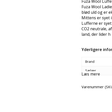
Fuza Wool Luffer
Fuza Wool Ladie
blød uld og er 
Mittens er syet 
Lufferne er sye
CO2 neutrale, af
land, der lider h
Yderligere inf
Brand
Sælger
Læs mere
Varenummer (SK
Del