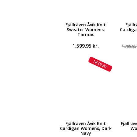
Fjällräven Ãvik Knit
Fjällr
Sweater Womens,
Cardiga
Tarmac
1.599,95
kr.
1.799,9
NEDSAT
Fjällräven Ãvik Knit
Fjällrä
Cardigan Womens, Dark
Wo
Navy