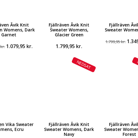
även Ãvik Knit
Fjällräven Ãvik Knit
Fjällräven Ãv
n Womens, Dark
Sweater Womens,
Sweater Women
Garnet
Glacier Green
Den
1.34
1.799,95
kr.
Den
Den
1.079,95
kr.
1.799,95
kr.
opri
5
kr.
oprindelige
aktuelle
pris
pris
pris
var:
NEDSAT
var:
er:
1.799
1.799,95 kr..
1.079,95 kr..
ven Vika Sweater
Fjällräven Ãvik Knit
Fjällräven Ãv
mens, Ecru
Sweater Womens, Dark
Sweater Women
Navy
Forest