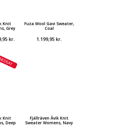
ik Knit
Fuza Wool Gavi Sweater,
s, Grey
Coal
Den
9,95
kr.
1.199,95
kr.
ndelige
aktuelle
pris
er:
NEDSAT
,95 kr..
1.349,95 kr..
ik Knit
Fjällräven Ãvik Knit
s, Deep
Sweater Womens, Navy