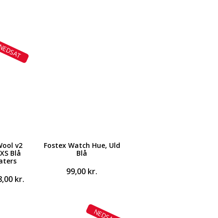
NEDSAT
Wool v2
Fostex Watch Hue, Uld
XS Blå
Blå
aters
99,00
kr.
Den
8,00
kr.
ndelige
aktuelle
pris
er:
NEDSAT
,00 kr..
1.098,00 kr..