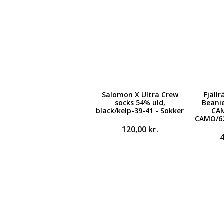
299,00 kr..
194,00 kr..
Salomon X Ultra Crew
Fjäll
socks 54% uld,
Beani
black/kelp-39-41 - Sokker
CA
CAMO/62
120,00
kr.