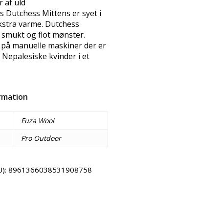
 af uld
s Dutchess Mittens er syet i
ekstra varme. Dutchess
i smukt og flot mønster.
t på manuelle maskiner der er
 Nepalesiske kvinder i et
ormation
Fuza Wool
Pro Outdoor
U):
8961366038531908758
Email
Copy URL