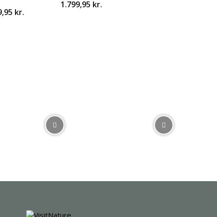
1.799,95
kr.
Den
9,95
kr.
ndelige
aktuelle
pris
er:
,95 kr..
1.349,95 kr..