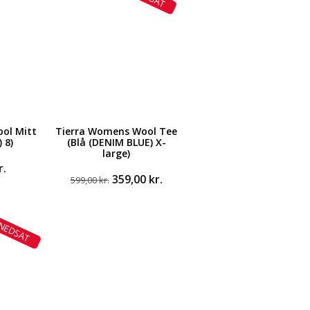
ool Mitt
Tierra Womens Wool Tee
 8)
(Blå (DENIM BLUE) X-
large)
r.
Den
Den
359,00
kr.
599,00
kr.
oprindelige
aktuelle
pris
pris
var:
er:
NEDSAT
599,00 kr..
359,00 kr..