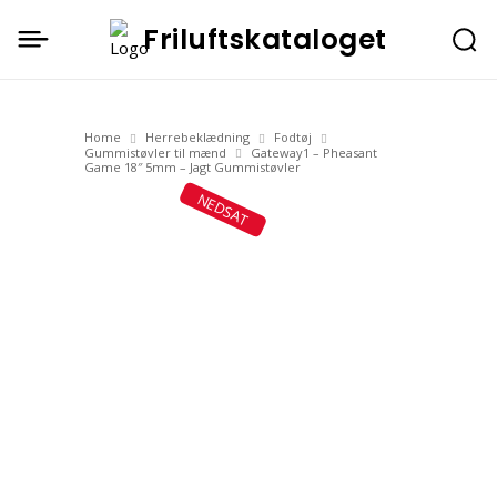
Friluftskataloget
Home
Herrebeklædning
Fodtøj
Gummistøvler til mænd
Gateway1 – Pheasant
Game 18″ 5mm – Jagt Gummistøvler
NEDSAT