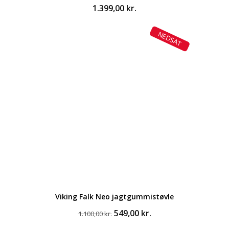
1.399,00
kr.
NEDSAT
Viking Falk Neo jagtgummistøvle
Den
Den
549,00
kr.
1.100,00
kr.
oprindelige
aktuelle