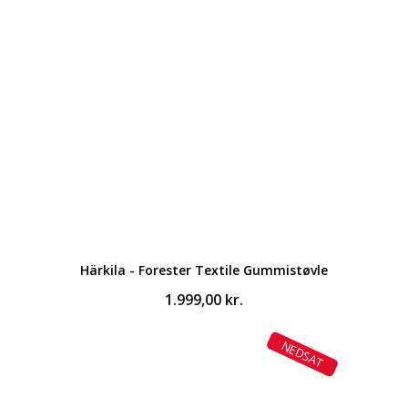
1.099,00 kr..
799,00 kr..
Härkila - Forester Textile Gummistøvle
1.999,00
kr.
NEDSAT