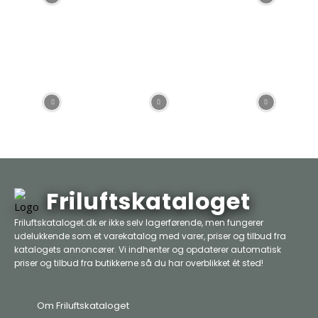
Friluftskataloget
Friluftskataloget.dk er ikke selv lagerførende, men fungerer
udelukkende som et varekatalog med varer, priser og tilbud fra
katalogets annoncører. Vi indhenter og opdaterer automatisk
priser og tilbud fra butikkerne så du har overblikket ét sted!
Om Friluftskataloget