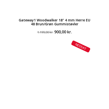
Gateway1 Woodwalker 18" 4 mm Herre EU
48 Brun/Grøn Gummistøvler
Den
Den
900,00
kr.
1.199,00
kr.
oprindelige
aktuelle
pris
pris
NEDSAT
var:
er:
1.199,00 kr..
900,00 kr..