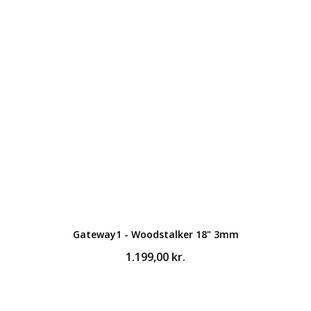
pris
pris
var:
er:
1.100,00 kr..
549,00 kr..
Gateway1 - Woodstalker 18" 3mm
1.199,00
kr.