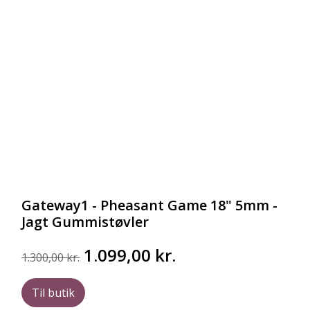
Gateway1 - Pheasant Game 18" 5mm -
Jagt Gummistøvler
Den
Den
1.099,00
kr.
1.300,00
kr.
oprindelige
aktuelle
pris
pris
Til butik
var:
er: