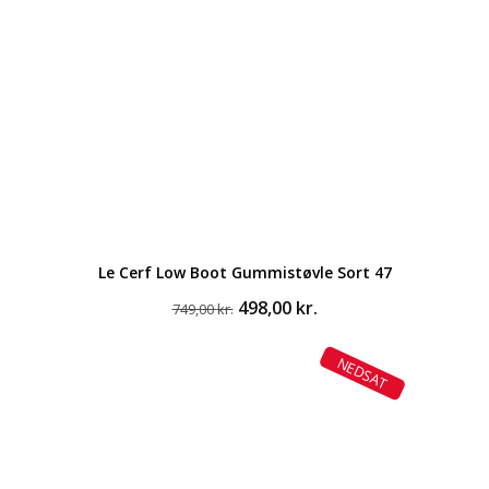
Le Cerf Low Boot Gummistøvle Sort 47
Den
Den
498,00
kr.
749,00
kr.
oprindelige
aktuelle
pris
pris
NEDSAT
var:
er:
749,00 kr..
498,00 kr..