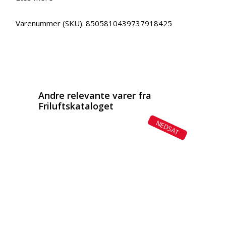
Varenummer (SKU):
8505810439737918425
Email
Copy URL
Andre relevante varer fra
Friluftskataloget
NEDSAT