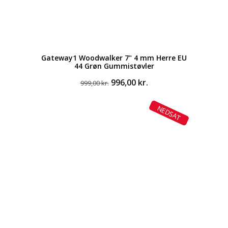
Gateway1 Woodwalker 7" 4 mm Herre EU
44 Grøn Gummistøvler
Den
Den
996,00
kr.
999,00
kr.
oprindelige
aktuelle
pris
pris
NEDSAT
var:
er:
999,00 kr..
996,00 kr..