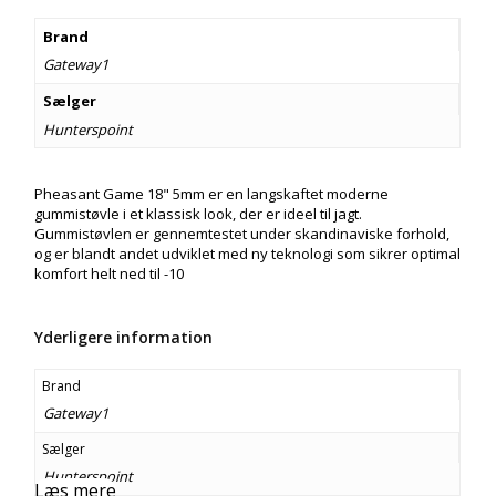
1.300,00 kr..
1.099,00 kr..
Brand
Gateway1
Sælger
Hunterspoint
Pheasant Game 18" 5mm er en langskaftet moderne
gummistøvle i et klassisk look, der er ideel til jagt.
Gummistøvlen er gennemtestet under skandinaviske forhold,
og er blandt andet udviklet med ny teknologi som sikrer optimal
komfort helt ned til -10
Yderligere information
Brand
Gateway1
Sælger
Hunterspoint
Læs mere