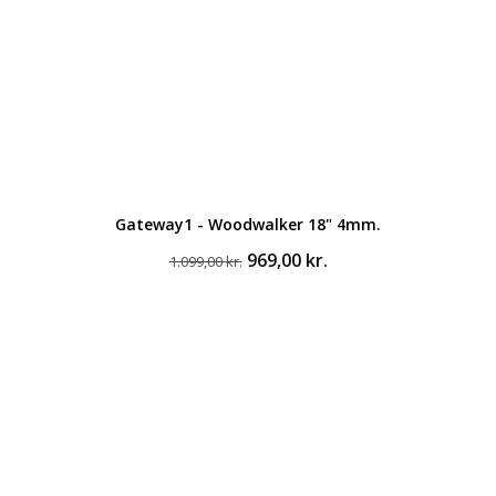
Gateway1 - Woodwalker 18" 4mm.
Den
Den
969,00
kr.
1.099,00
kr.
oprindelige
aktuelle
pris
pris
var:
er:
1.099,00 kr..
969,00 kr..