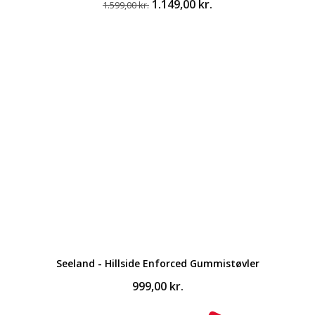
Den
Den
1.149,00
kr.
1.599,00
kr.
oprindelige
aktuelle
pris
pris
var:
er:
1.599,00 kr..
1.149,00 kr..
Seeland - Hillside Enforced Gummistøvler
999,00
kr.