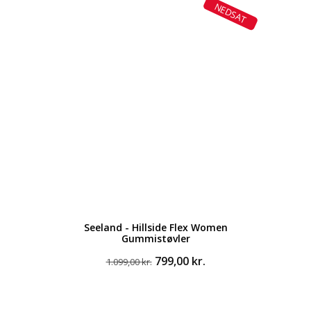
NEDSAT
Seeland - Hillside Flex Women
Gummistøvler
Den
Den
799,00
kr.
1.099,00
kr.
oprindelige
aktuelle
pris
pris
var:
er: