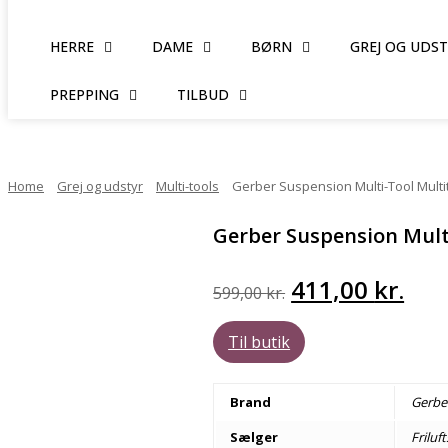
HERRE
DAME
BØRN
GREJ OG UDS
PREPPING
TILBUD
Home
Grej og udstyr
Multi-tools
Gerber Suspension Multi-Tool Multi
Gerber Suspension Mult
Den
De
411,00
kr.
599,00
kr.
oprindelige
akt
Til butik
pris
pris
var:
er:
Brand
Gerbe
599,00 kr..
411,
Sælger
Friluf