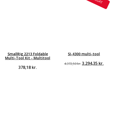
NEDSAT
SmallRig 2213 Foldable
SI-4300 multi-tool
Multi-Tool Kit - Multitool
Den
Den
3.294,35
kr.
4.372,50
kr.
378,18
kr.
oprindelige
aktu
pris
pris
var:
er:
4.372,50 kr..
3.294