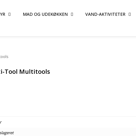
TYR
MAD OG UDEKØKKEN
VAND-AKTIVITETER
tools
i-Tool Multitools
n
uelle
r
00 kr..
tslageret