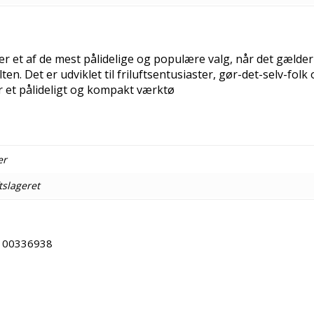
r et af de mest pålidelige og populære valg, når det gælder
lten. Det er udviklet til friluftsentusiaster, gør-det-selv-folk
r et pålideligt og kompakt værktø
er
ftslageret
100336938
Copy URL