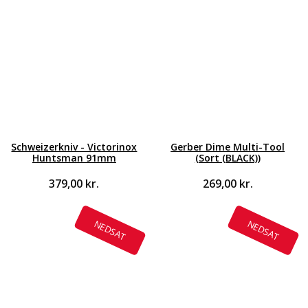
Schweizerkniv - Victorinox
Gerber Dime Multi-Tool
Huntsman 91mm
(Sort (BLACK))
379,00
kr.
269,00
kr.
elle
,35 kr..
NEDSAT
NEDSAT