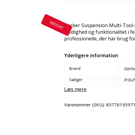
NEDSAT
Gerber Suspension Multi-Tool e
alsidighed og funktionalitet i fe
professionelle, der har brug fo
Yderligere information
Brand
Gerb
Sælger
Frilu
Læs mere
Varenummer (SKU):
8577619397
Del
Email