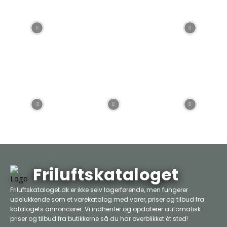
Friluftskataloget
Friluftskataloget.dk er ikke selv lagerførende, men fungerer
udelukkende som et varekatalog med varer, priser og tilbud fra
katalogets annoncører. Vi indhenter og opdaterer automatisk
priser og tilbud fra butikkerne så du har overblikket ét sted!