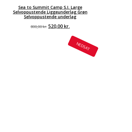
Sea to Summit Camp S.I. Large
Selvoppustende Liggeunderlag Grøn
Selvoppustende underlag
Den
Den
520,00
kr.
800,00
kr.
oprindelige
aktuelle
pris
pris
var:
er:
NEDSAT
800,00 kr..
520,00 kr..