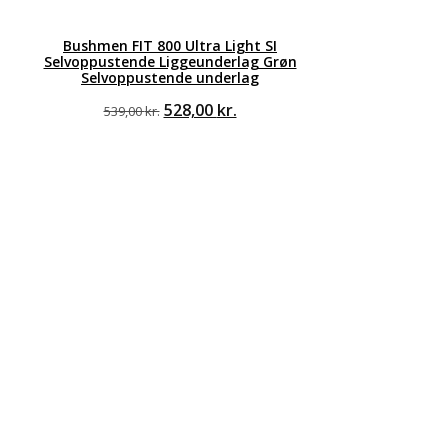
Bushmen FIT 800 Ultra Light SI
Selvoppustende Liggeunderlag Grøn
Selvoppustende underlag
Den
Den
528,00
kr.
539,00
kr.
oprindelige
aktuelle
pris
pris
var:
er:
539,00 kr..
528,00 kr..