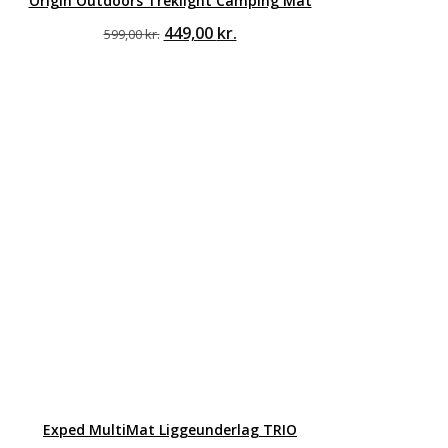
Origin Outdoors Treklight Camping Mat
Den
Den
449,00
kr.
599,00
kr.
oprindelige
aktuelle
pris
pris
var:
er:
599,00 kr..
449,00 kr..
Exped MultiMat Liggeunderlag TRIO