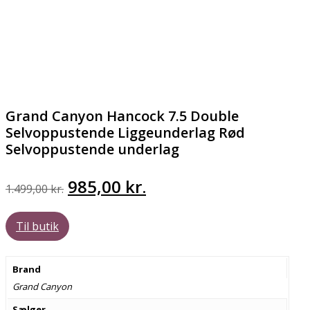
Grand Canyon Hancock 7.5 Double
Selvoppustende Liggeunderlag Rød
Selvoppustende underlag
Den
Den
985,00
kr.
1.499,00
kr.
oprindelige
aktuelle
Til butik
pris
pris
var:
er:
Brand
1.499,00 kr..
985,00 kr..
Grand Canyon
Sælger