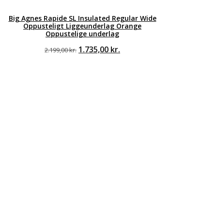
Big Agnes Rapide SL Insulated Regular Wide
Oppusteligt Liggeunderlag Orange
Oppustelige underlag
Den
Den
1.735,00
kr.
2.199,00
kr.
oprindelige
aktuelle
pris
pris
var:
er:
2.199,00 kr..
1.735,00 kr..