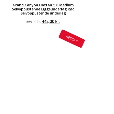
Grand Canyon Hattan 5.0 Medium
Selvoppustende Liggeunderlag Rød
Selvoppustende underlag
Den
Den
442,00
kr.
569,00
kr.
oprindelige
aktuelle
pris
pris
var:
er:
NEDSAT
569,00 kr..
442,00 kr..