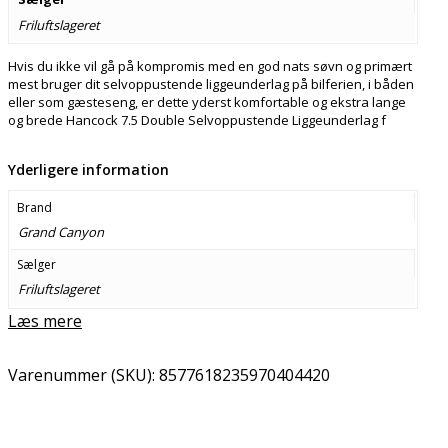
Friluftslageret
Hvis du ikke vil gå på kompromis med en god nats søvn og primært
mest bruger dit selvoppustende liggeunderlag på bilferien, i båden
eller som gæsteseng, er dette yderst komfortable og ekstra lange
og brede Hancock 7.5 Double Selvoppustende Liggeunderlag f
Yderligere information
Brand
Grand Canyon
Sælger
Friluftslageret
Læs mere
Varenummer (SKU):
8577618235970404420
Email
Copy URL