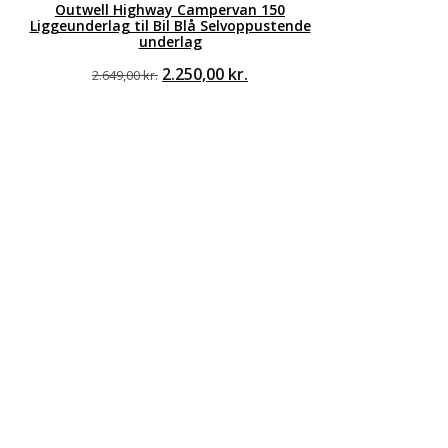
Outwell Highway Campervan 150
Liggeunderlag til Bil Blå Selvoppustende
underlag
Den
Den
2.250,00
kr.
2.649,00
kr.
oprindelige
aktuelle
pris
pris
var:
er:
2.649,00 kr..
2.250,00 kr..