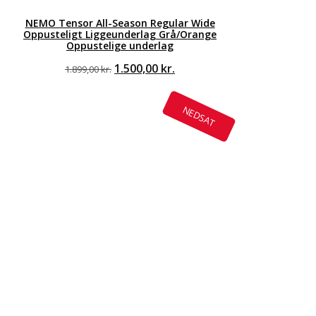
NEMO Tensor All-Season Regular Wide
Oppusteligt Liggeunderlag Grå/Orange
Oppustelige underlag
Den
Den
1.500,00
kr.
1.899,00
kr.
oprindelige
aktuelle
pris
pris
var:
er:
NEDSAT
1.899,00 kr..
1.500,00 kr..