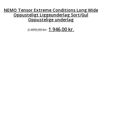
NEMO Tensor Extreme Conditions Long Wide
Oppusteligt Liggeunderlag Sort/Gul
Oppustelige underlag
Den
Den
1.946,00
kr.
2.499,00
kr.
oprindelige
aktuelle
pris
pris
var:
er:
2.499,00 kr..
1.946,00 kr..