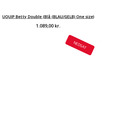
UQUIP Betty Double (Blå (BLAU/GELB) One size)
1.089,00
kr.
NEDSAT