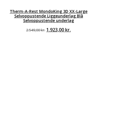
Therm-A-Rest MondoKing 3D XX-Large
Selvoppustende Liggeunderlag Blå
Selvoppustende underlag
Den
Den
1.923,00
kr.
2.549,00
kr.
oprindelige
aktuelle
pris
pris
var:
er:
2.549,00 kr..
1.923,00 kr..