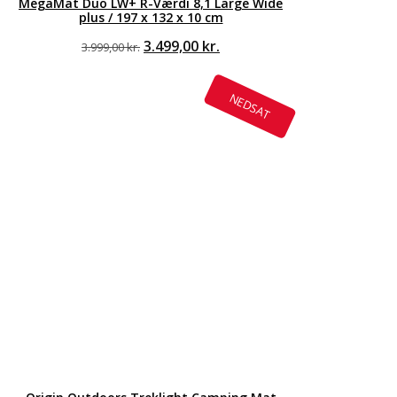
MegaMat Duo LW+ R-Værdi 8,1 Large Wide
plus / 197 x 132 x 10 cm
Den
Den
3.499,00
kr.
3.999,00
kr.
oprindelige
aktuelle
pris
pris
var:
er:
NEDSAT
3.999,00 kr..
3.499,00 kr..