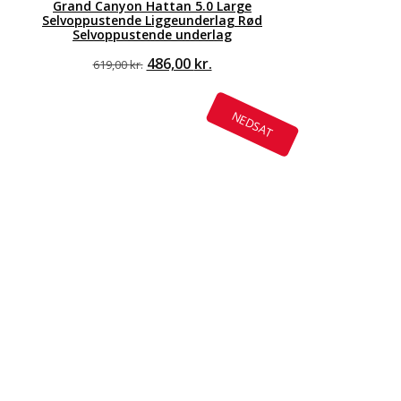
Grand Canyon Hattan 5.0 Large
Selvoppustende Liggeunderlag Rød
Selvoppustende underlag
Den
Den
486,00
kr.
619,00
kr.
oprindelige
aktuelle
pris
pris
var:
er:
NEDSAT
619,00 kr..
486,00 kr..