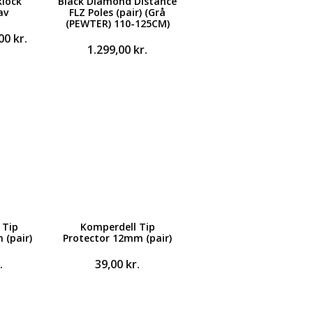
klock
Black Diamond Distance
av
FLZ Poles (pair) (Grå
(PEWTER) 110-125CM)
Den
,00
kr.
1.299,00
kr.
ndelige
aktuelle
pris
er:
0 kr..
249,00 kr..
 Tip
Komperdell Tip
 (pair)
Protector 12mm (pair)
.
39,00
kr.