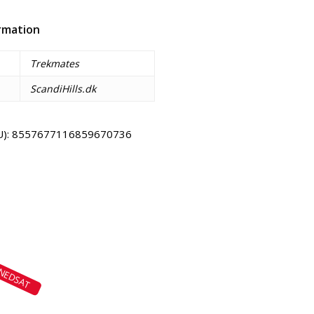
ormation
Trekmates
ScandiHills.dk
U):
8557677116859670736
Email
Copy URL
NEDSAT