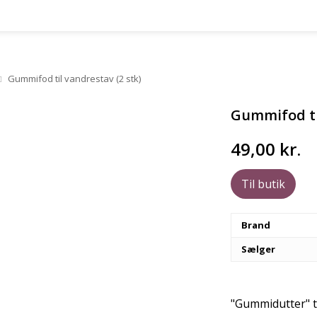
Gummifod til vandrestav (2 stk)
Gummifod til
49,00
kr.
Til butik
Brand
Sælger
"Gummidutter" t