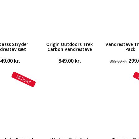
passs Stryder
Origin Outdoors Trek
Vandrestave T
drestav sæt
Carbon Vandrestave
Pack
Den
449,00
kr.
849,00
kr.
299
399,00
kr.
opri
pris
NEDSAT
var:
399,0