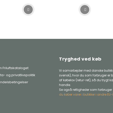
Tryghed ved køb
 Friluftskataloget
Vi samarbejder med danske butikke
ta- og privatlivspolitik
svensk), hvor du som forbruger er b
af købelov (retur-ret), så du trygt k
ndelsbetingelser
handle.
Se også rettigheder som forbruger 
du køber varer i butikker i andre EU