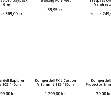
ss Apto Daypack
Walking Pole Feet
Trespass Qi
Grey
Vandrest
39,95
kr.
Den
Den
Den
369,00
kr.
249
0
kr.
329,00
kr.
oprindelige
aktuelle
opri
pris
pris
pris
var:
er:
var:
499,00 kr..
369,00 kr..
329,0
rdell Explorer
Komperdell FX L Carbon
Komperdell
o 105-140cm
V Summit 115-135cm
Protector 8mm
899,00
kr.
1.299,00
kr.
39,00
kr