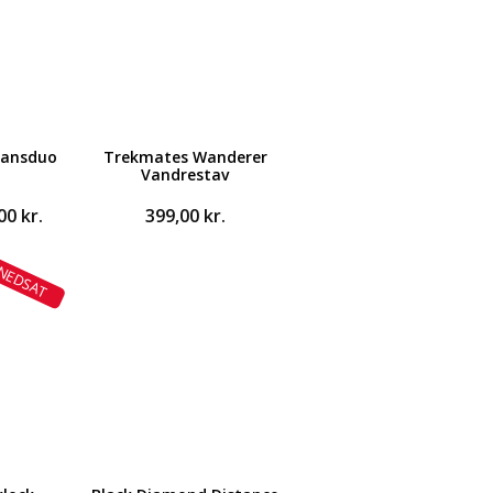
ransduo
Trekmates Wanderer
Vandrestav
Den
,00
kr.
399,00
kr.
ndelige
aktuelle
pris
NEDSAT
er:
0 kr..
299,00 kr..