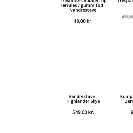
Trekmates Rubber Tip
Trespa
Ferrules / gummifod -
Vandrestave
499,0
49,00
kr.
Vandrestave -
Kompe
Highlander Skye
Zer
549,00
kr.