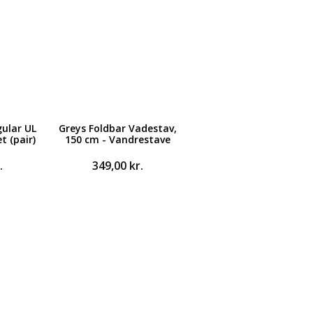
ular UL
Greys Foldbar Vadestav,
t (pair)
150 cm - Vandrestave
.
349,00
kr.