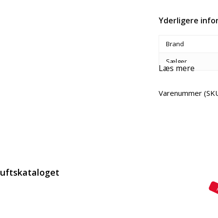
Yderligere inf
Brand
Sælger
Læs mere
Varenummer (SK
Del
luftskataloget