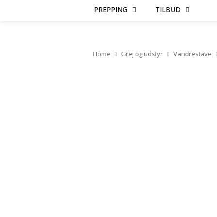
PREPPING
TILBUD
Home
Grej og udstyr
Vandrestave