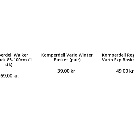
erdell Walker
Komperdell Vario Winter
Komperdell Reg
ock 85-100cm (1
Basket (pair)
Vario Fxp Baske
stk)
39,00
kr.
49,00
kr
369,00
kr.