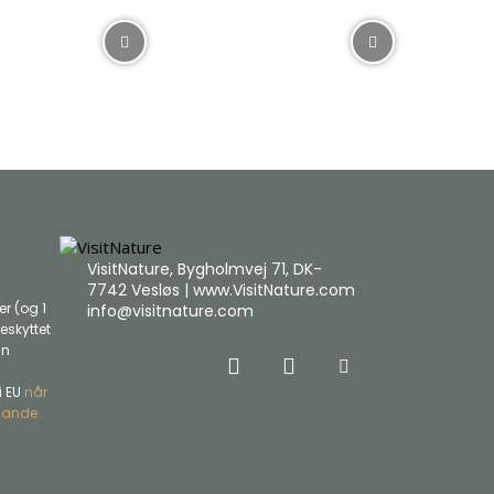
VisitNature, Bygholmvej 71, DK-
7742 Vesløs | www.VisitNature.com
r (og 1
info@visitnature.com
eskyttet
an
i EU
når
-lande