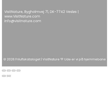
VisitNature, Bygholmvej 71, DK-7742 Vesløs |
www.VisitNature.com
info@visitnature.com
© 2026 Friluftskataloget | VisitNature 💚 Ude er vi på hjemmebane