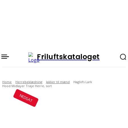
Friluftskataloget
Home
Herrebeklædning
Jakker til mænd
Haglöfs Lark
Hood Midlayer Trøje Herre, sort
NEDSAT