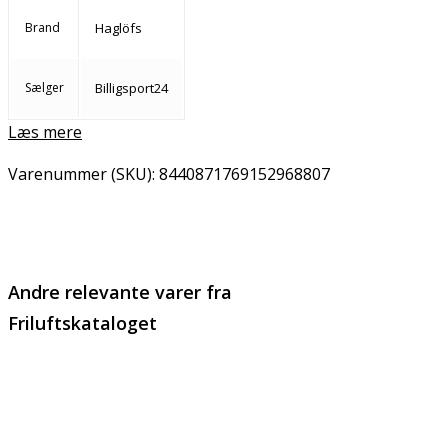
Brand
Haglöfs
Sælger
Billigsport24
Læs mere
Varenummer (SKU):
8440871769152968807
Email
Copy URL
Andre relevante varer fra
Friluftskataloget