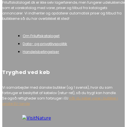
Friluftskataloget.dk er ikke selv lagerførende, men fungerer udelukkende
som et varekatalog med varer, priser og tilbud fra katalogets
annoncører. Vi indhenter og opdaterer automatisk priser og tilbud fra
butikkerne så du har overblikket ét sted!
Om Friluftskataloget
Data- og privatlivspolitik
Handelsbetingelser
Tryghed ved køb
Vi samarbejder med danske butikker (og 1 svensk), hvor du som
forbruger er beskyttet af købelov (retur-ret), så du trygt kan handle.
Se også rettigheder som forbruger i EU
når du køber varer i butikker i
andre EU-lande