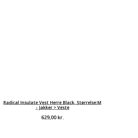
Radical Insulate Vest Herre Black, Størrelse:M
- Jakker > Veste
629,00
kr.