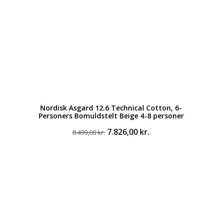
Nordisk Asgard 12.6 Technical Cotton, 6-
Personers Bomuldstelt Beige 4-8 personer
Den
Den
7.826,00
kr.
8.499,00
kr.
oprindelige
aktuelle
pris
pris
var:
er:
8.499,00 kr..
7.826,00 kr..