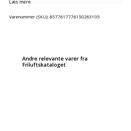
Læs mere
Varenummer (SKU):
8577617776150263105
Email
Copy URL
Andre relevante varer fra
Friluftskataloget