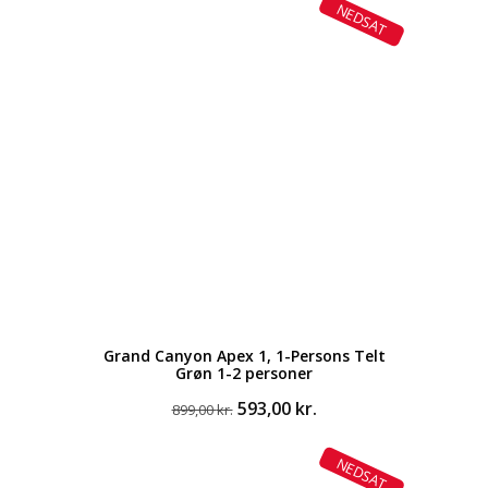
NEDSAT
Grand Canyon Apex 1, 1-Persons Telt
Grøn 1-2 personer
Den
Den
593,00
kr.
899,00
kr.
oprindelige
aktuelle
pris
pris
NEDSAT
var:
er: