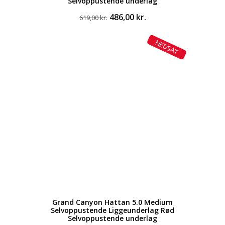
Selvoppustende underlag
Den
Den
486,00
kr.
619,00
kr.
oprindelige
aktuelle
pris
pris
NEDSAT
var:
er:
619,00 kr..
486,00 kr..
Grand Canyon Hattan 5.0 Medium
Selvoppustende Liggeunderlag Rød
Selvoppustende underlag