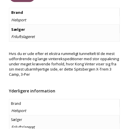
13.499,00 kr..
9.988,00 kr..
Brand
Helsport
Sælger
Friluftslageret
Hvis du er ude efter et ekstra rummeligt tunneltelt til de mest
udfordrende og lange vinterekspeditioner med stor oppakning
under meget krævende forhold, hvor Kong Vinter viser sig fra
sin mest ubarmhjertige side, er dette Spitsbergen X-Trem 3
Camp, 3-Per
Yderligere information
Brand
Helsport
Sælger
Friluftslageret