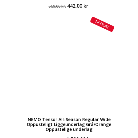
Den
Den
442,00
kr.
569,00
kr.
oprindelige
aktuelle
pris
pris
NEDSAT
var:
er:
569,00 kr..
442,00 kr..
NEMO Tensor All-Season Regular Wide
Oppusteligt Liggeunderlag Grå/Orange
Oppustelige underlag