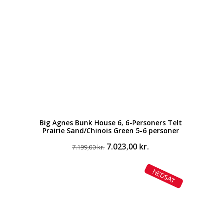
Big Agnes Bunk House 6, 6-Personers Telt
Prairie Sand/Chinois Green 5-6 personer
Den
Den
7.023,00
kr.
7.199,00
kr.
oprindelige
aktuelle
pris
pris
NEDSAT
var:
er:
7.199,00 kr..
7.023,00 kr..