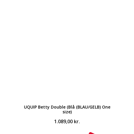
oprindelige
aktuelle
pris
pris
var:
er:
539,00 kr..
528,00 kr..
UQUIP Betty Double (Blå (BLAU/GELB) One
size)
1.089,00
kr.