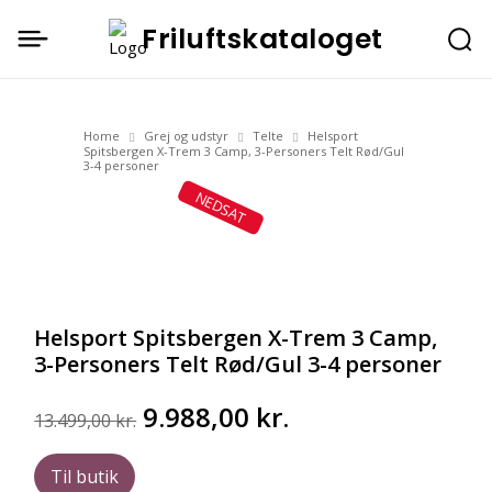
Friluftskataloget
Home
Grej og udstyr
Telte
Helsport
Spitsbergen X-Trem 3 Camp, 3-Personers Telt Rød/Gul
3-4 personer
NEDSAT
Helsport Spitsbergen X-Trem 3 Camp,
3-Personers Telt Rød/Gul 3-4 personer
Den
Den
9.988,00
kr.
13.499,00
kr.
oprindelige
aktuelle
pris
pris
Til butik
var:
er: