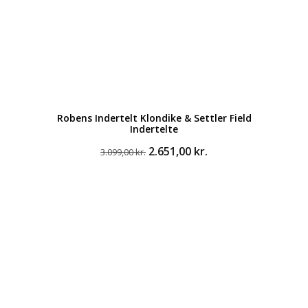
Robens Indertelt Klondike & Settler Field
Indertelte
Den
Den
2.651,00
kr.
3.099,00
kr.
oprindelige
aktuelle
pris
pris
var:
er:
3.099,00 kr..
2.651,00 kr..