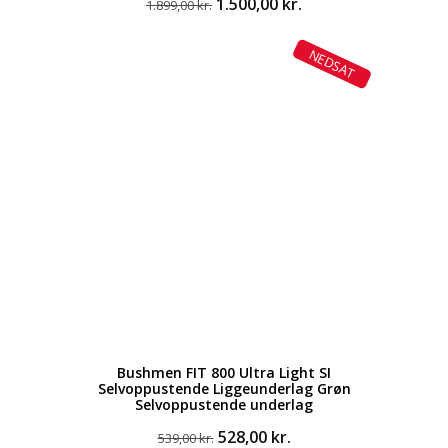
Den
Den
1.500,00
kr.
1.899,00
kr.
oprindelige
aktuelle
pris
pris
NEDSAT
var:
er:
1.899,00 kr..
1.500,00 kr..
Bushmen FIT 800 Ultra Light SI
Selvoppustende Liggeunderlag Grøn
Selvoppustende underlag
Den
Den
528,00
kr.
539,00
kr.