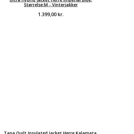
Størrelse:M - Vinterjakker
1.399,00
kr.
Tapa Quilt Insulated Jacket Herre Kalamata,