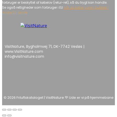
forbruger er beskyttet af købelov (retur-ret), så du trygt kan handle.
Se også rettigheder som forbruger i EU
når du køber varer i butikker i
andre EU-lande
VisitNature, Bygholmvej 71, DK-7742 Vesløs |
www.VisitNature.com
info@visitnature.com
© 2026 Friluftskataloget | VisitNature 💚 Ude er vi på hjemmebane