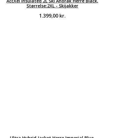
AccXel Insulated 2L Ski Anorak Herre Black,
Størrelse:2XL - Skijakker
1.399,00
kr.
Ultra Hybrid Jacket Herre Imperial Blue,