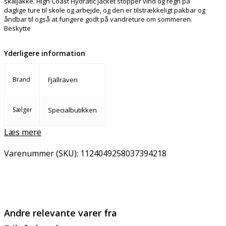
skaljakke. High Coast Hydratic Jacket stopper vind og regn på
daglige ture til skole og arbejde, og den er tilstrækkeligt pakbar og
åndbar til også at fungere godt på vandreture om sommeren.
Beskytte
Yderligere information
Brand
Fjällräven
Sælger
Specialbutikken
Læs mere
Varenummer (SKU):
1124049258037394218
Email
Copy URL
Andre relevante varer fra