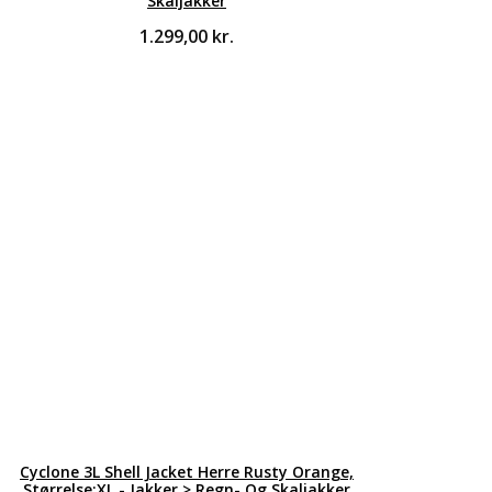
Skaljakker
1.299,00
kr.
Cyclone 3L Shell Jacket Herre Rusty Orange,
Størrelse:XL - Jakker > Regn- Og Skaljakker