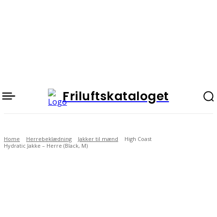
Friluftskataloget
Home
Herrebeklædning
Jakker til mænd
High Coast
Hydratic Jakke – Herre (Black, M)