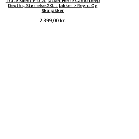
Trace Silent Pro 2L Jacket Herre Camo Deep
Depths, Størrelse:2XL - Jakker > Regn- Og
Skaljakker
2.399,00
kr.