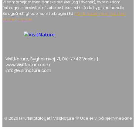
Vi samarbejder med danske butikker (og 1 svensk), hvor du som
forbruger er beskyttet af købelov (retur-ret), så du trygt kan handle.
Se også rettigheder som forbruger i EU
når du køber varer i butikker i
andre EU-lande
VisitNature, Bygholmvej 71, DK-7742 Vesløs |
www.VisitNature.com
info@visitnature.com
© 2026 Friluftskataloget | VisitNature 💚 Ude er vi på hjemmebane