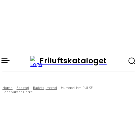
Friluftskataloget
Home
Badetøj
Badetøj mænd
Hummel hmlPULSE
Badebukser Herre