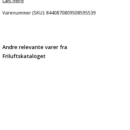
Læs mere
Varenummer (SKU):
8440870809508595539
Email
Copy URL
Andre relevante varer fra
Friluftskataloget