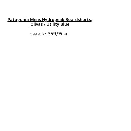
Patagonia Mens Hydropeak Boardshorts,
Olivas / Utility Blue
Den
Den
359,95
kr.
599,95
kr.
oprindelige
aktuelle
pris
pris
var:
er:
599,95 kr..
359,95 kr..