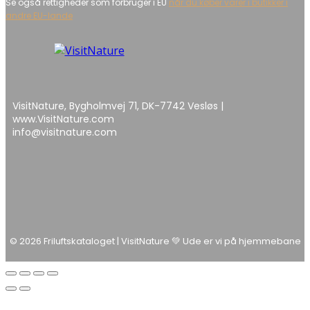
Se også rettigheder som forbruger i EU
når du køber varer i butikker i
andre EU-lande
VisitNature, Bygholmvej 71, DK-7742 Vesløs |
www.VisitNature.com
info@visitnature.com
© 2026 Friluftskataloget | VisitNature 💚 Ude er vi på hjemmebane