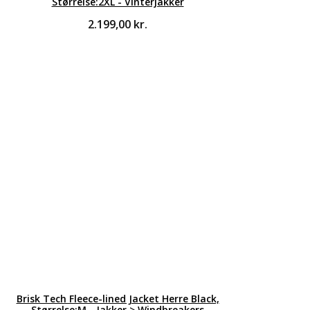
Størrelse:2XL - Vinterjakker
2.199,00
kr.
Brisk Tech Fleece-lined Jacket Herre Black,
Størrelse:M - Jakker > Windbreakers