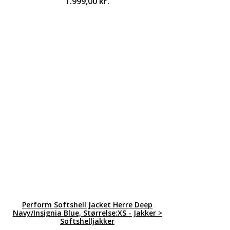
1.999,00
kr.
Perform Softshell Jacket Herre Deep
Navy/Insignia Blue, Størrelse:XS - Jakker >
Softshelljakker