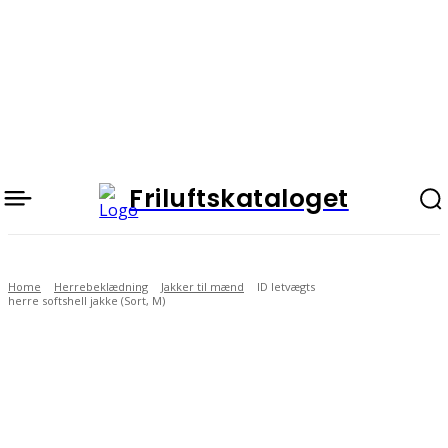
Friluftskataloget
Home
Herrebeklædning
Jakker til mænd
ID letvægts
herre softshell jakke (Sort, M)