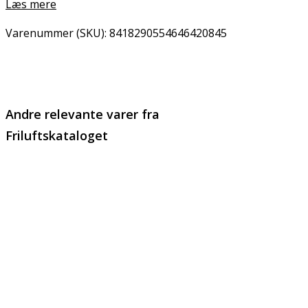
Læs mere
Varenummer (SKU):
8418290554646420845
Email
Copy URL
Andre relevante varer fra
Friluftskataloget