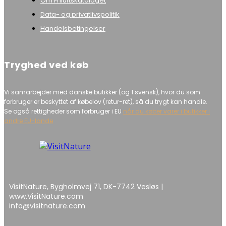
Om Friluftskataloget
Data- og privatlivspolitik
Handelsbetingelser
Tryghed ved køb
Vi samarbejder med danske butikker (og 1 svensk), hvor du som
forbruger er beskyttet af købelov (retur-ret), så du trygt kan handle.
Se også rettigheder som forbruger i EU
når du køber varer i butikker i
andre EU-lande
VisitNature, Bygholmvej 71, DK-7742 Vesløs |
www.VisitNature.com
info@visitnature.com