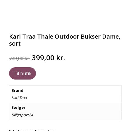
Kari Traa Thale Outdoor Bukser Dame,
sort
Den
Den
399,00
kr.
749,00
kr.
oprindelige
aktuelle
pris
pris
Til butik
var:
er:
749,00 kr..
399,00 kr..
Brand
Kari Traa
Sælger
Billigsport24