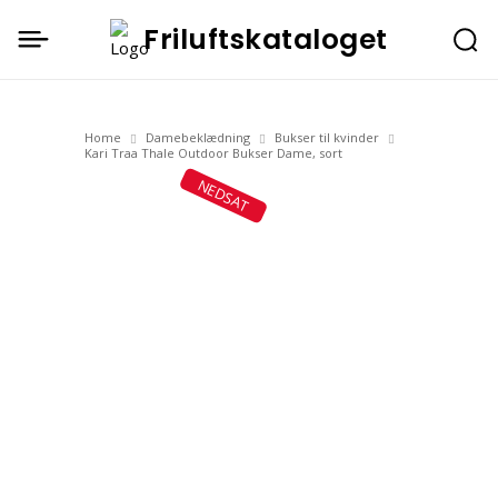
Friluftskataloget
Home
Damebeklædning
Bukser til kvinder
Kari Traa Thale Outdoor Bukser Dame, sort
NEDSAT