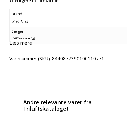
Yderligere information
Brand
Kari Traa
Sælger
Billigsport24
Læs mere
Varenummer (SKU):
8440877390100110771
Email
Copy URL
Andre relevante varer fra
Friluftskataloget