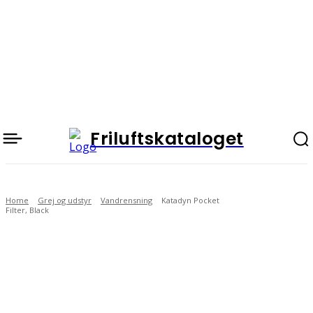
Friluftskataloget
Home
Grej og udstyr
Vandrensning
Katadyn Pocket
Filter, Black