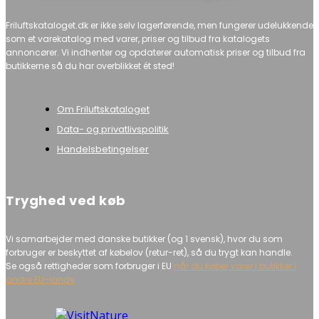
Friluftskataloget.dk er ikke selv lagerførende, men fungerer udelukkende
som et varekatalog med varer, priser og tilbud fra katalogets
annoncører. Vi indhenter og opdaterer automatisk priser og tilbud fra
butikkerne så du har overblikket ét sted!
Om Friluftskataloget
Data- og privatlivspolitik
Handelsbetingelser
Tryghed ved køb
Vi samarbejder med danske butikker (og 1 svensk), hvor du som
forbruger er beskyttet af købelov (retur-ret), så du trygt kan handle.
Se også rettigheder som forbruger i EU
når du køber varer i butikker i
andre EU-lande