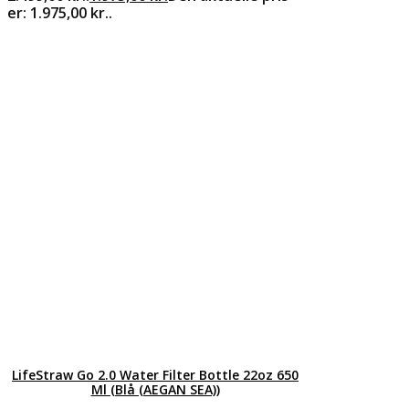
er: 1.975,00 kr..
LifeStraw Go 2.0 Water Filter Bottle 22oz 650
Ml (Blå (AEGAN SEA))