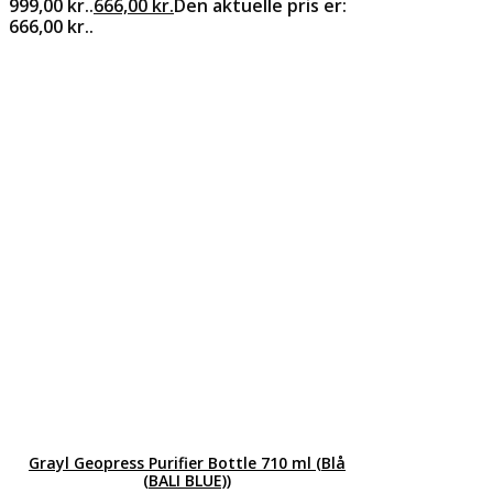
999,00 kr..
666,00
kr.
Den aktuelle pris er:
666,00 kr..
Grayl Geopress Purifier Bottle 710 ml (Blå
(BALI BLUE))