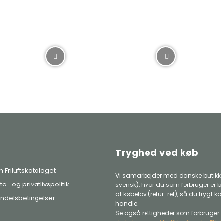
Tryghed ved køb
 Friluftskataloget
Vi samarbejder med danske butikke
ta- og privatlivspolitik
svensk), hvor du som forbruger er b
af købelov (retur-ret), så du trygt k
ndelsbetingelser
handle.
Se også rettigheder som forbruger 