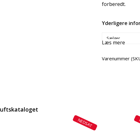
forberedt.
Yderligere inf
Sælger
Læs mere
Varenummer (SK
Del
luftskataloget
NEDSAT