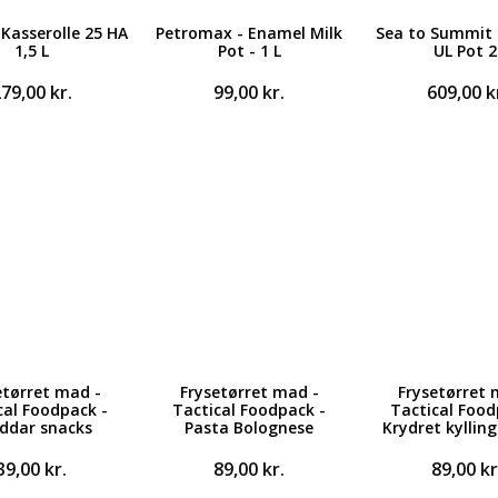
Kasserolle 25 HA
Petromax - Enamel Milk
Sea to Summit 
1,5 L
Pot - 1 L
UL Pot 2
279,00
kr.
99,00
kr.
609,00
k
etørret mad -
Frysetørret mad -
Frysetørret 
cal Foodpack -
Tactical Foodpack -
Tactical Food
ddar snacks
Pasta Bolognese
Krydret kylling
39,00
kr.
89,00
kr.
89,00
kr