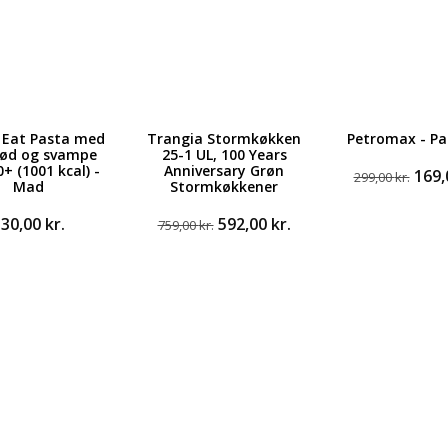
 Eat Pasta med
Trangia Stormkøkken
Petromax - Pa
ød og svampe
25-1 UL, 100 Years
+ (1001 kcal) -
Anniversary Grøn
Den
169
299,00
kr.
Mad
Stormkøkkener
opri
pris
Den
Den
130,00
kr.
592,00
kr.
759,00
kr.
var:
oprindelige
aktuelle
299,0
pris
pris
var:
er:
759,00 kr..
592,00 kr..