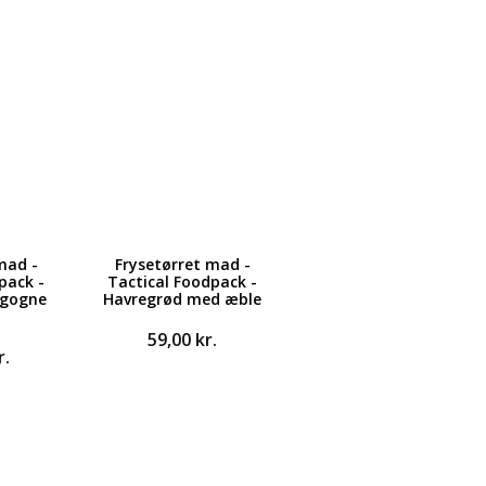
mad -
Frysetørret mad -
pack -
Tactical Foodpack -
rgogne
Havregrød med æble
59,00
kr.
r.