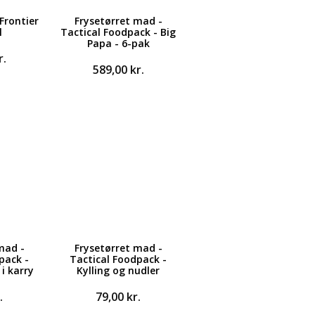
Frontier
Frysetørret mad -
l
Tactical Foodpack - Big
Papa - 6-pak
r.
589,00
kr.
mad -
Frysetørret mad -
pack -
Tactical Foodpack -
 i karry
Kylling og nudler
.
79,00
kr.