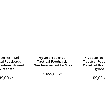
etørret mad -
Frysetørret mad -
Frysetørret 
cal Foodpack -
Tactical Foodpack -
Tactical Food
lademüsli med
Overlevelsespakke Mike
Oksekød Bou
kirsebær
gryde
1.859,00
kr.
39,00
kr.
109,00
k