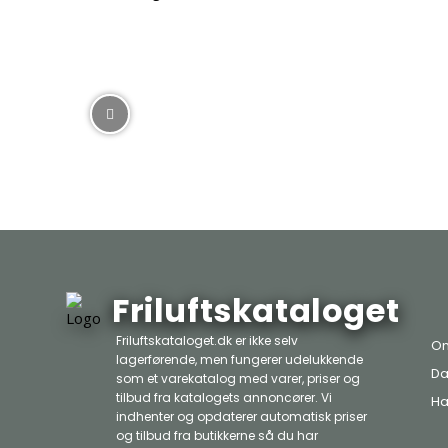
Friluftskataloget
Friluftskataloget.dk er ikke selv
Om
lagerførende, men fungerer udelukkende
Da
som et varekatalog med varer, priser og
tilbud fra katalogets annoncører. Vi
Ha
indhenter og opdaterer automatisk priser
og tilbud fra butikkerne så du har