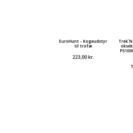
EuroHunt - Kogeudstyr
Trek´N
til trofæ
oksek
PS1000
223,00
kr.