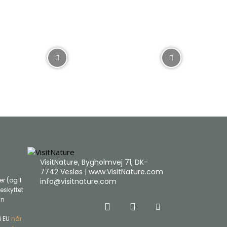
VisitNature, Bygholmvej 71, DK-
7742 Vesløs | www.VisitNature.com
r (og 1
info@visitnature.com
eskyttet
an
i EU
når