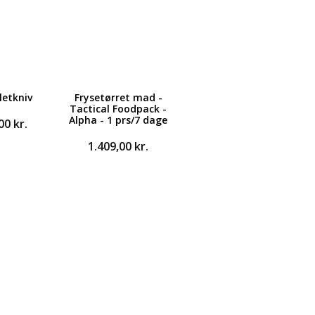
letkniv
Frysetørret mad -
Tactical Foodpack -
Alpha - 1 prs/7 dage
Den
,00
kr.
ndelige
aktuelle
1.409,00
kr.
pris
er:
0 kr..
169,00 kr..