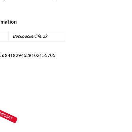
ormation
Backpackerlife.dk
U):
8418294628102155705
Email
Copy URL
NEDSAT