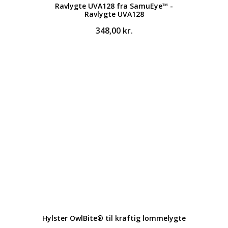
Ravlygte UVA128 fra SamuEye™ -
Ravlygte UVA128
348,00
kr.
Hylster OwlBite® til kraftig lommelygte