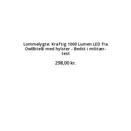
Lommelygte: Kraftig 1000 Lumen LED fra
OwlBite® med hylster - Bedst i militær-
test
298,00
kr.