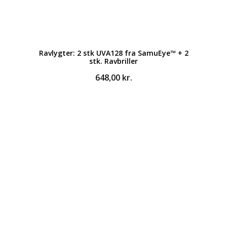
Ravlygter: 2 stk UVA128 fra SamuEye™ + 2
stk. Ravbriller
648,00
kr.