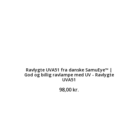
Ravlygte UVA51 fra danske SamuEye™ |
God og billig ravlampe med UV - Ravlygte
UVA51
98,00
kr.