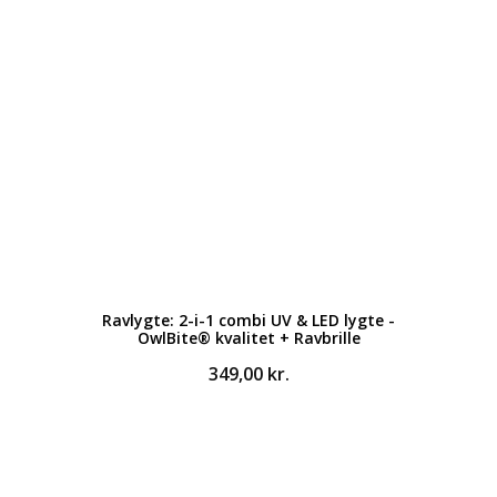
Ravlygte: 2-i-1 combi UV & LED lygte -
OwlBite® kvalitet + Ravbrille
349,00
kr.