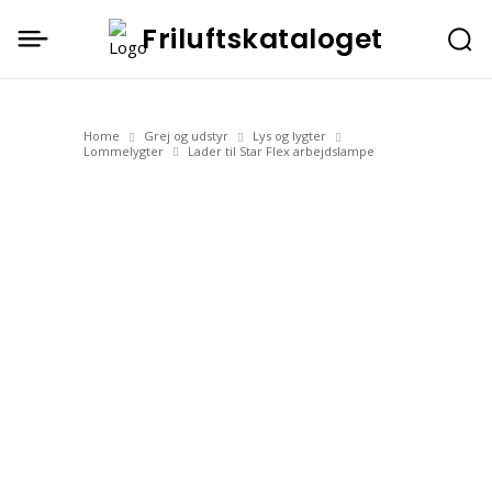
Friluftskataloget
Home
Grej og udstyr
Lys og lygter
Lommelygter
Lader til Star Flex arbejdslampe