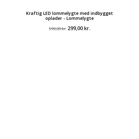
Kraftig LED lommelygte med indbygget
oplader - Lommelygte
Den
Den
299,00
kr.
599,00
kr.
oprindelige
aktuelle
pris
pris
var:
er:
599,00 kr..
299,00 kr..