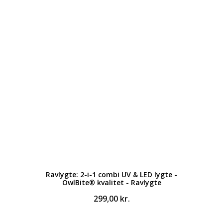
Ravlygte: 2-i-1 combi UV & LED lygte -
OwlBite® kvalitet - Ravlygte
299,00
kr.