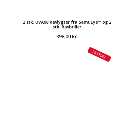
2 stk. UVA68 Ravlygter fra SamuEye™ og 2
stk. Ravbriller
398,00
kr.
NEDSAT