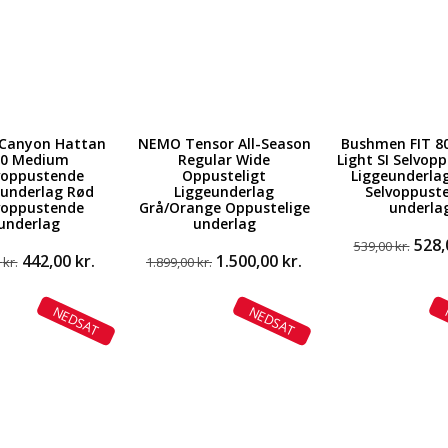
Canyon Hattan
NEMO Tensor All-Season
Bushmen FIT 80
.0 Medium
Regular Wide
Light SI Selvop
voppustende
Oppusteligt
Liggeunderla
eunderlag Rød
Liggeunderlag
Selvoppust
voppustende
Grå/Orange Oppustelige
underla
underlag
underlag
Den
528
539,00
kr.
Den
Den
Den
Den
442,00
kr.
1.500,00
kr.
opri
0
kr.
1.899,00
kr.
oprindelige
aktuelle
oprindelige
aktuelle
pris
pris
pris
pris
pris
var:
NEDSAT
NEDSAT
var:
er:
var:
er:
539,0
569,00 kr..
442,00 kr..
1.899,00 kr..
1.500,00 kr..