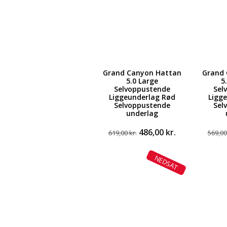
Grand Canyon Hattan
Grand 
5.0 Large
5
Selvoppustende
Sel
Liggeunderlag Rød
Ligg
Selvoppustende
Sel
underlag
Den
Den
486,00
kr.
619,00
kr.
569,0
oprindelige
aktuelle
pris
pris
NEDSAT
var:
er:
619,00 kr..
486,00 kr..