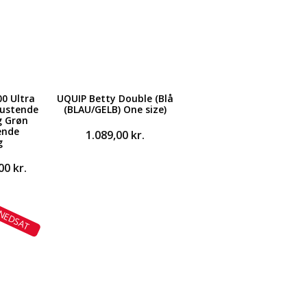
0 Ultra
UQUIP Betty Double (Blå
pustende
(BLAU/GELB) One size)
g Grøn
ende
1.089,00
kr.
g
Den
,00
kr.
ndelige
aktuelle
pris
er:
NEDSAT
0 kr..
528,00 kr..