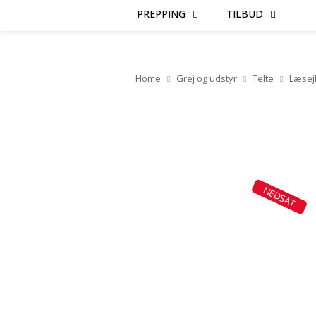
PREPPING
TILBUD
Home
Grej og udstyr
Telte
Læsejl
NEDSAT