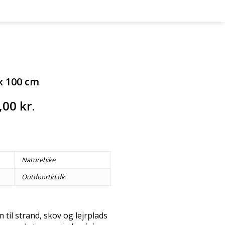
 x 100 cm
n
Den
,00
kr.
indelige
aktuelle
pris
er:
00 kr..
599,00 kr..
Naturehike
Outdoortid.dk
 til strand, skov og lejrplads