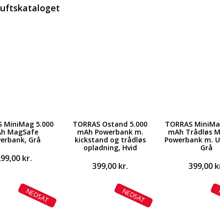
luftskataloget
 MiniMag 5.000
TORRAS Ostand 5.000
TORRAS MiniMa
h MagSafe
mAh Powerbank m.
mAh Trådløs 
erbank, Grå
kickstand og trådløs
Powerbank m. U
opladning, Hvid
Grå
299,00
kr.
399,00
kr.
399,00
k
NEDSAT
NEDSAT