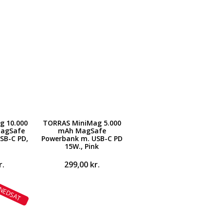
g 10.000
TORRAS MiniMag 5.000
MagSafe
mAh MagSafe
SB-C PD,
Powerbank m. USB-C PD
15W., Pink
r.
299,00
kr.
NEDSAT