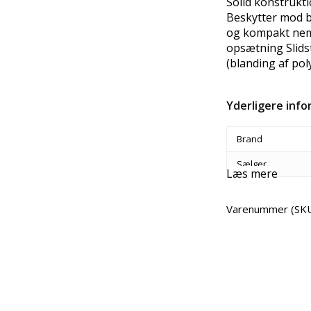
Solid konstrukt
Beskytter mod b
og kompakt nem 
opsætning Slids
(blanding af po
Yderligere inf
Brand
Sælger
Læs mere
Varenummer (SK
Del