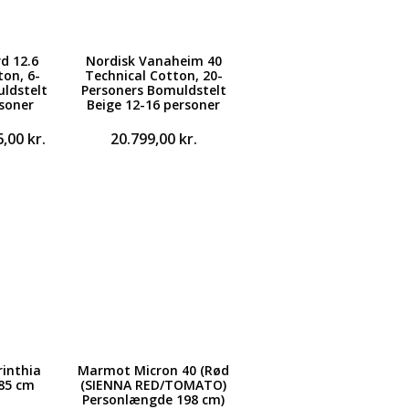
d 12.6
Nordisk Vanaheim 40
ton, 6-
Technical Cotton, 20-
ldstelt
Personers Bomuldstelt
rsoner
Beige 12-16 personer
Den
6,00
kr.
20.799,00
kr.
ndelige
aktuelle
pris
er:
,00 kr..
7.826,00 kr..
rinthia
Marmot Micron 40 (Rød
185 cm
(SIENNA RED/TOMATO)
Personlængde 198 cm)