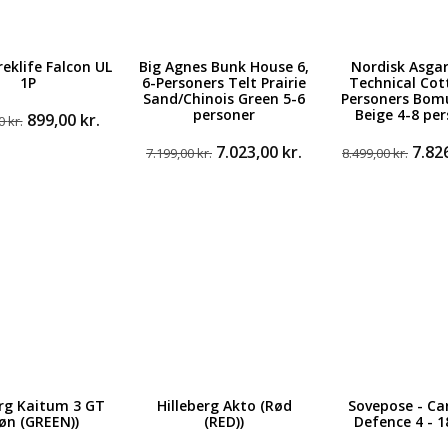
reklife Falcon UL
Big Agnes Bunk House 6,
Nordisk Asgar
1P
6-Personers Telt Prairie
Technical Cot
Sand/Chinois Green 5-6
Personers Bomu
personer
Beige 4-8 pe
Den
Den
899,00
kr.
00
kr.
oprindelige
aktuelle
Den
Den
Den
7.023,00
kr.
7.82
7.199,00
kr.
8.499,00
kr.
pris
pris
oprindelige
aktuelle
opri
var:
er:
pris
pris
pris
1.199,00 kr..
899,00 kr..
var:
er:
var:
7.199,00 kr..
7.023,00 kr..
8.499
erg Kaitum 3 GT
Hilleberg Akto (Rød
Sovepose - Ca
øn (GREEN))
(RED))
Defence 4 - 