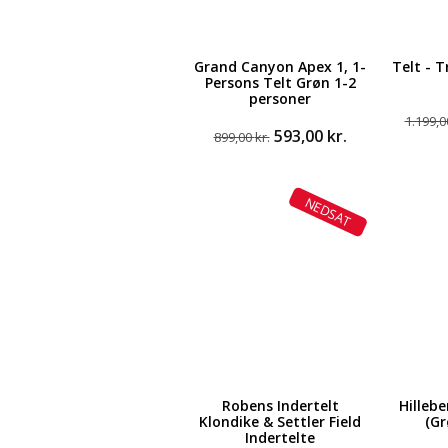
Grand Canyon Apex 1, 1-
Telt - T
Persons Telt Grøn 1-2
personer
1.199,
Den
Den
593,00
kr.
899,00
kr.
oprindelige
aktuelle
pris
pris
var:
er:
NEDSAT
899,00 kr..
593,00 kr..
Robens Indertelt
Hilleb
Klondike & Settler Field
(Gr
Indertelte