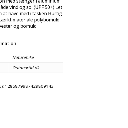
ion med stænger i aluminium
åde vind og sol (UPF 50+) Let
at have med i tasken Hurtig
tærkt materiale polybomuld
lyester og bomuld
ormation
Naturehike
Outdoortid.dk
U):
1285879987429809143
Email
Copy URL