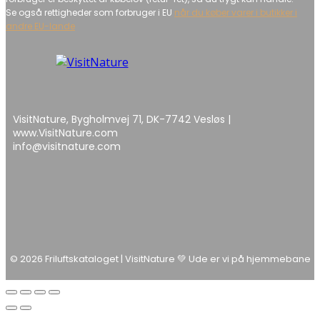
Se også rettigheder som forbruger i EU
når du køber varer i butikker i
andre EU-lande
VisitNature, Bygholmvej 71, DK-7742 Vesløs |
www.VisitNature.com
info@visitnature.com
© 2026 Friluftskataloget | VisitNature 💚 Ude er vi på hjemmebane