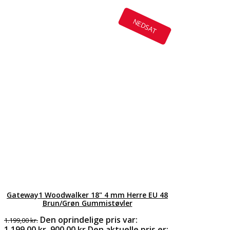
NEDSAT
Gateway1 Woodwalker 18" 4 mm Herre EU 48
Brun/Grøn Gummistøvler
Den oprindelige pris var:
1.199,00
kr.
1.199,00 kr..
900,00
kr.
Den aktuelle pris er: