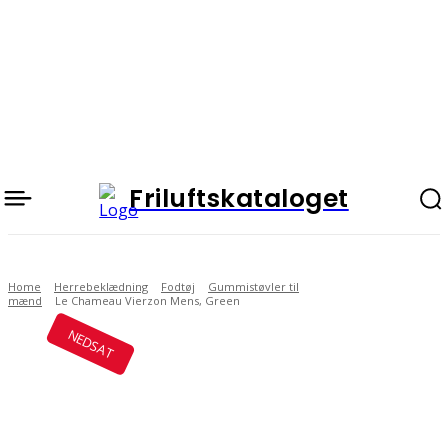
Friluftskataloget
Home
Herrebeklædning
Fodtøj
Gummistøvler til
mænd
Le Chameau Vierzon Mens, Green
NEDSAT