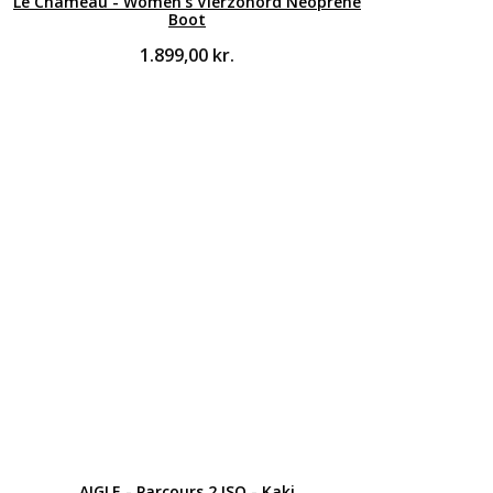
Le Chameau - Women's Vierzonord Neoprene
Boot
1.899,00
kr.
AIGLE - Parcours 2 ISO - Kaki