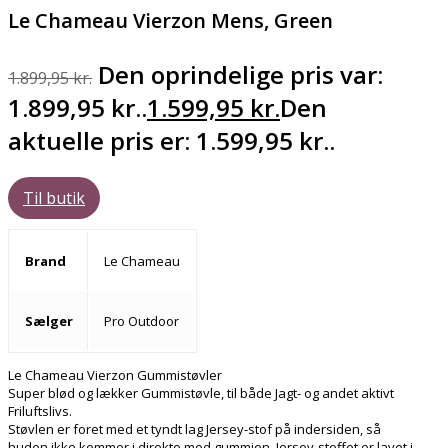
Le Chameau Vierzon Mens, Green
Den oprindelige pris var:
1.899,95
kr.
1.899,95 kr..
1.599,95
kr.
Den
aktuelle pris er: 1.599,95 kr..
Til butik
Brand
Le Chameau
Sælger
Pro Outdoor
Le Chameau Vierzon Gummistøvler
Super blød og lækker Gummistøvle, til både Jagt- og andet aktivt
Friluftslivs.
Støvlen er foret med et tyndt lag Jersey-stof på indersiden, så
huden ikke kommer i direkte med gummien. Jersey-stoffet er lavet i