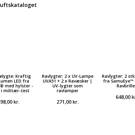
luftskataloget
lygte: Kraftig
Ravlygter: 2 x UV-Lampe
Ravlygter: 2 st
Lumen LED fra
UVA51 + 2 x Ravæsker |
fra SamuEye™ +
® med hylster -
UV-lygter som
Ravbrille
 i militær-test
ravlamper
648,00
k
298,00
kr.
271,00
kr.