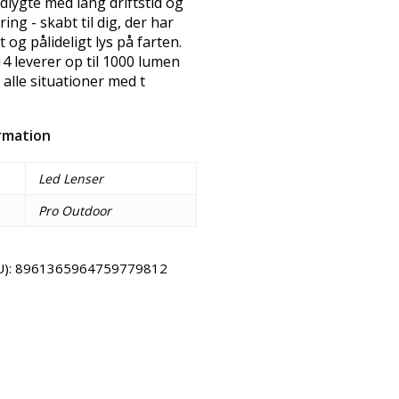
dlygte med lang driftstid og
ring - skabt til dig, der har
t og pålideligt lys på farten.
 leverer op til 1000 lumen
 alle situationer med t
ormation
Led Lenser
Pro Outdoor
U):
8961365964759779812
Email
Copy URL