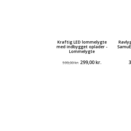
Kraftig LED lommelygte
Ravly
med indbygget oplader -
SamuE
Lommelygte
Den
Den
299,00
kr.
599,00
kr.
oprindelige
aktuelle
pris
pris
var:
er:
599,00 kr..
299,00 kr..