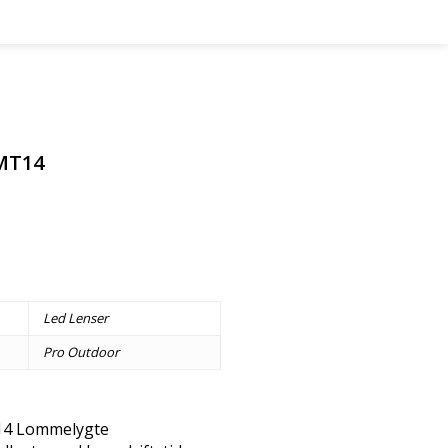
 MT14
Led Lenser
Pro Outdoor
14 Lommelygte