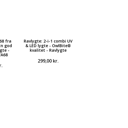
68 fra
Ravlygte: 2-i-1 combi UV
En god
& LED lygte - OwlBite®
gte -
kvalitet - Ravlygte
VA68
299,00
kr.
r.