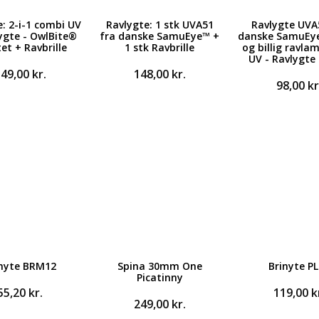
: 2-i-1 combi UV
Ravlygte: 1 stk UVA51
Ravlygte UVA
ygte - OwlBite®
fra danske SamuEye™ +
danske SamuEy
tet + Ravbrille
1 stk Ravbrille
og billig ravl
UV - Ravlygte
349,00
kr.
148,00
kr.
98,00
kr
inyte BRM12
Spina 30mm One
Brinyte P
Picatinny
55,20
kr.
119,00
k
249,00
kr.