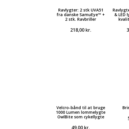
Ravlygter: 2 stk UVA51
Ravlygte
fra danske SamuEye™ +
& LED l
2 stk. Ravbriller
kvali
218,00
kr.
Velcro-bånd til at bruge
Br
1000 Lumen lommelygte
OwlBite som cykellygte
49,00
kr.