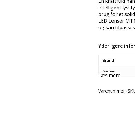
En kraftfuld hån
intelligent lyssty
brug for et solid
LED Lenser MT14
og kan tilpasses
Yderligere inf
Brand
Sælger
Læs mere
Varenummer (SK
Del