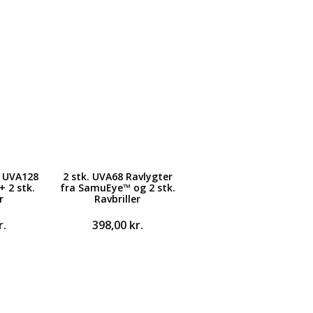
k UVA128
2 stk. UVA68 Ravlygter
 2 stk.
fra SamuEye™ og 2 stk.
r
Ravbriller
r.
398,00
kr.