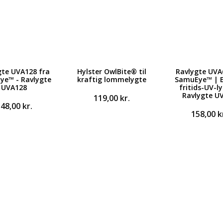
gte UVA128 fra
Hylster OwlBite® til
Ravlygte UVA
ye™ - Ravlygte
kraftig lommelygte
SamuEye™ | 
UVA128
fritids-UV-ly
Ravlygte U
119,00
kr.
348,00
kr.
158,00
k