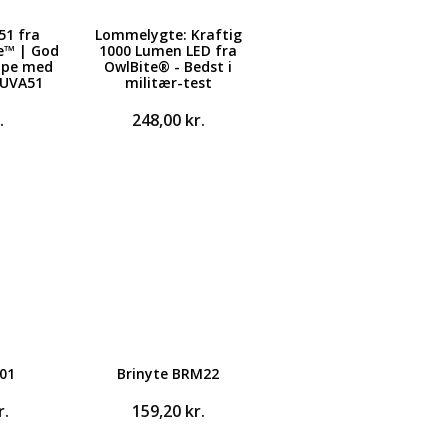
51 fra
Lommelygte: Kraftig
e™ | God
1000 Lumen LED fra
ampe med
OwlBite® - Bedst i
 UVA51
militær-test
.
248,00
kr.
L01
Brinyte BRM22
r.
159,20
kr.