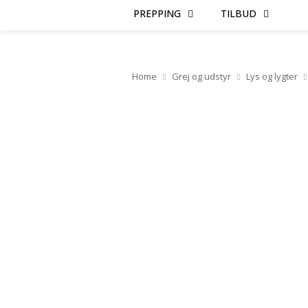
PREPPING
TILBUD
Home
Grej og udstyr
Lys og lygter