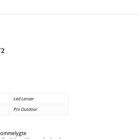
T2
Led Lenser
Pro Outdoor
Lommelygte