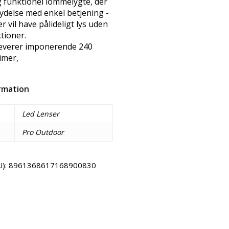
g funktionel lommelygte, der
ydelse med enkel betjening -
der vil have pålideligt lys uden
tioner.
leverer imponerende 240
timer,
ormation
Led Lenser
Pro Outdoor
U):
8961368617168900830
Email
Copy URL