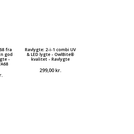
68 fra
Ravlygte: 2-i-1 combi UV
En god
& LED lygte - OwlBite®
gte -
kvalitet - Ravlygte
VA68
299,00
kr.
r.