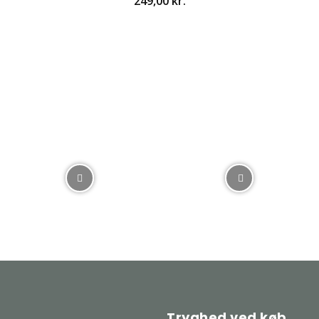
249,00
kr.
Tryghed ved køb