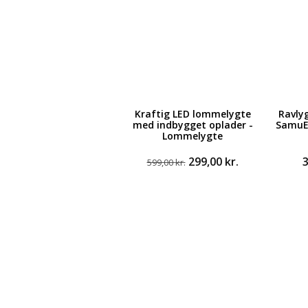
Kraftig LED lommelygte
Ravly
med indbygget oplader -
SamuE
Lommelygte
Den
Den
299,00
kr.
599,00
kr.
oprindelige
aktuelle
pris
pris
var:
er:
599,00 kr..
299,00 kr..