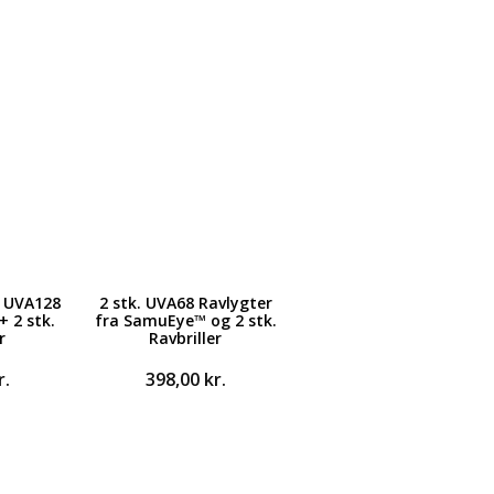
k UVA128
2 stk. UVA68 Ravlygter
 2 stk.
fra SamuEye™ og 2 stk.
r
Ravbriller
r.
398,00
kr.