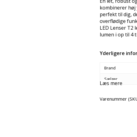
En let, robust o
kombinerer høj 
perfekt til dig, 
overflødige funk
LED Lenser T2 
lumen i op til 4 
Yderligere inf
Brand
Sælger
Læs mere
Varenummer (SK
Del