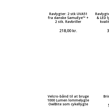
Ravlygter: 2 stk UVA51
Ravlygte
fra danske SamuEye™ +
& LED l
2 stk. Ravbriller
kvali
218,00
kr.
Velcro-bånd til at bruge
Br
1000 Lumen lommelygte
OwlBite som cykellygte