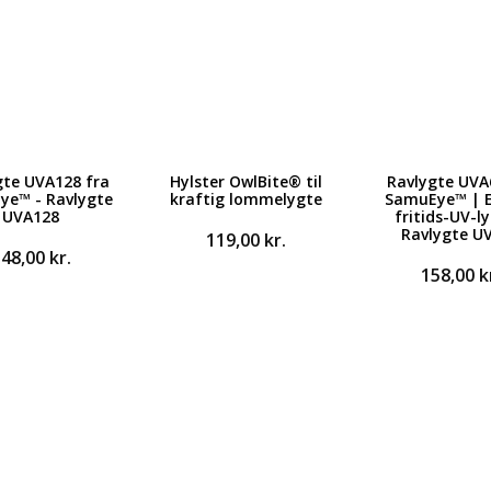
gte UVA128 fra
Hylster OwlBite® til
Ravlygte UVA
ye™ - Ravlygte
kraftig lommelygte
SamuEye™ | 
UVA128
fritids-UV-ly
Ravlygte U
119,00
kr.
348,00
kr.
158,00
k