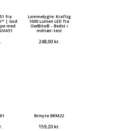
51 fra
Lommelygte: Kraftig
e™ | God
1000 Lumen LED fra
ampe med
OwlBite® - Bedst i
 UVA51
militær-test
.
248,00
kr.
L01
Brinyte BRM22
r.
159,20
kr.