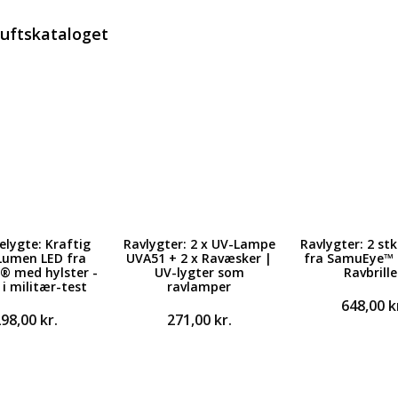
luftskataloget
lygte: Kraftig
Ravlygter: 2 x UV-Lampe
Ravlygter: 2 st
Lumen LED fra
UVA51 + 2 x Ravæsker |
fra SamuEye™ +
® med hylster -
UV-lygter som
Ravbrille
 i militær-test
ravlamper
648,00
k
298,00
kr.
271,00
kr.