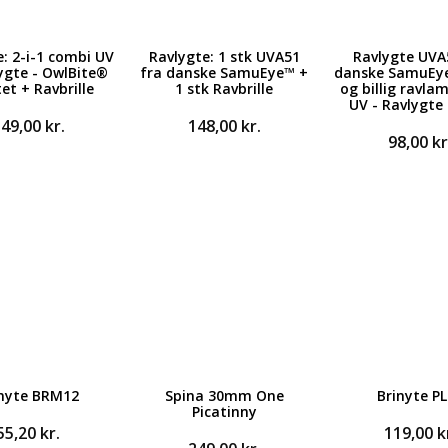
: 2-i-1 combi UV
Ravlygte: 1 stk UVA51
Ravlygte UVA
ygte - OwlBite®
fra danske SamuEye™ +
danske SamuEy
tet + Ravbrille
1 stk Ravbrille
og billig ravl
UV - Ravlygte
349,00
kr.
148,00
kr.
98,00
kr
inyte BRM12
Spina 30mm One
Brinyte P
Picatinny
55,20
kr.
119,00
k