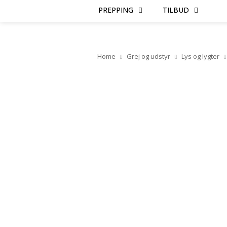
PREPPING
TILBUD
Home
Grej og udstyr
Lys og lygter