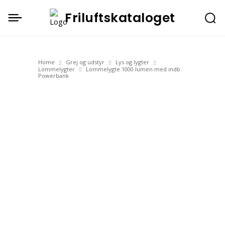
Friluftskataloget
Home
Grej og udstyr
Lys og lygter
Lommelygter
Lommelygte 1000 lumen med indb.
Powerbank