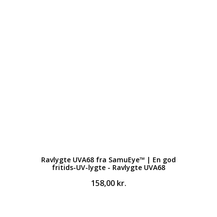
Ravlygte UVA68 fra SamuEye™ | En god
fritids-UV-lygte - Ravlygte UVA68
158,00
kr.