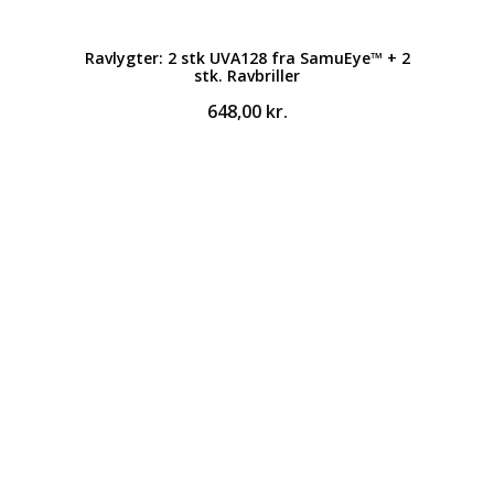
Ravlygter: 2 stk UVA128 fra SamuEye™ + 2
stk. Ravbriller
648,00
kr.