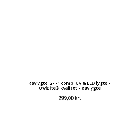
Ravlygte: 2-i-1 combi UV & LED lygte -
OwlBite® kvalitet - Ravlygte
299,00
kr.