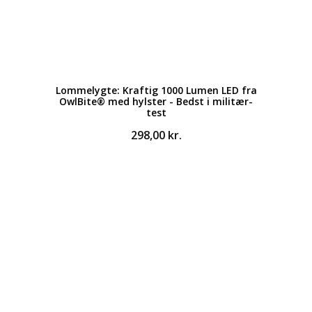
Lommelygte: Kraftig 1000 Lumen LED fra
OwlBite® med hylster - Bedst i militær-
test
298,00
kr.