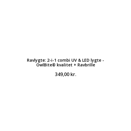
Ravlygte: 2-i-1 combi UV & LED lygte -
OwlBite® kvalitet + Ravbrille
349,00
kr.