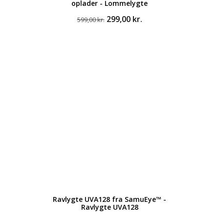
oplader - Lommelygte
Den
Den
299,00
kr.
599,00
kr.
oprindelige
aktuelle
pris
pris
var:
er:
599,00 kr..
299,00 kr..
Ravlygte UVA128 fra SamuEye™ -
Ravlygte UVA128