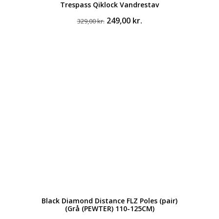
Trespass Qiklock Vandrestav
Den
Den
249,00
kr.
329,00
kr.
oprindelige
aktuelle
pris
pris
var:
er:
329,00 kr..
249,00 kr..
Black Diamond Distance FLZ Poles (pair)
(Grå (PEWTER) 110-125CM)