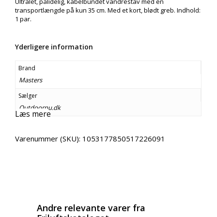
Ultralet, pålidelig, kabelbundet vandrestav med en
transportlængde på kun 35 cm. Med et kort, blødt greb. Indhold:
1 par.
Yderligere information
Brand
Masters
Sælger
Outdoornu.dk
Læs mere
Varenummer (SKU):
1053177850517226091
Email
Copy URL
Andre relevante varer fra