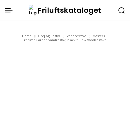
Friluftskataloget
Home
Grej og udstyr
Vandrestave
Masters
Trecime Carbon vandrestav, black/blue – Vandrestave