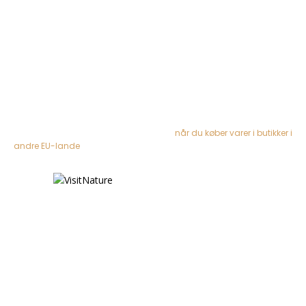
Om Friluftskataloget
Data- og privatlivspolitik
Handelsbetingelser
Tryghed ved køb
Vi samarbejder med danske butikker (og 1 svensk), hvor du som
forbruger er beskyttet af købelov (retur-ret), så du trygt kan handle.
Se også rettigheder som forbruger i EU
når du køber varer i butikker i
andre EU-lande
VisitNature, Bygholmvej 71, DK-7742 Vesløs |
www.VisitNature.com
info@visitnature.com