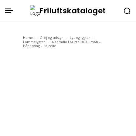
Friluftskataloget
Home
Grej og udstyr
Lys og lygter
Lommelygter
Nødradio FM Pro 20.000mAh –
Håndsving – Solcelle