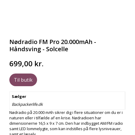
Nødradio FM Pro 20.000mAh -
Håndsving - Solcelle
699,00
kr.
Til butik
Sælger
Backpackerlife.dk
Nødradio på 20.000 mAh sikrer dig i flere situationer om du er i
naturen eller i tilfælde af en krise. Nødradioen har
dimensionerne 16,5 x 9 x 7 cm. Den har indbygget AM/FM radio
samt LED lommelygte, som kan indstilles på flere lysniveauer,
samt et læsely