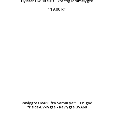
Hylster OwlBite® til kraftig lommelygte
119,00
kr.
Ravlygte UVA68 fra SamuEye™ | En god
fritids-UV-lygte - Ravlygte UVA68