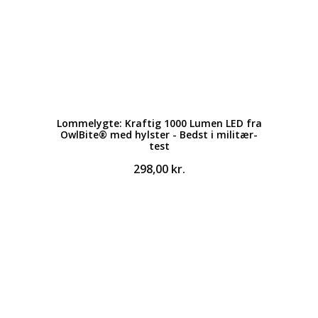
Lommelygte: Kraftig 1000 Lumen LED fra
OwlBite® med hylster - Bedst i militær-
test
298,00
kr.