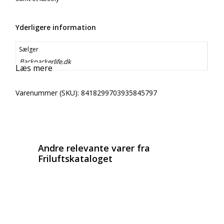
Yderligere information
Sælger
Backpackerlife.dk
Læs mere
Varenummer (SKU):
8418299703935845797
Email
Copy URL
Andre relevante varer fra
Friluftskataloget