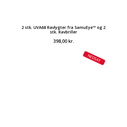
2 stk. UVA68 Ravlygter fra SamuEye™ og 2
stk. Ravbriller
398,00
kr.
NEDSAT