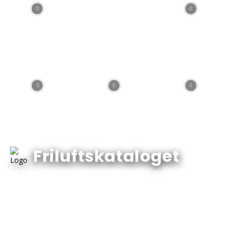
Friluftskataloget
Friluftskataloget.dk er ikke selv lagerførende, men fungerer
udelukkende som et varekatalog med varer, priser og tilbud fra
katalogets annoncører. Vi indhenter og opdaterer automatisk
priser og tilbud fra butikkerne så du har overblikket ét sted!