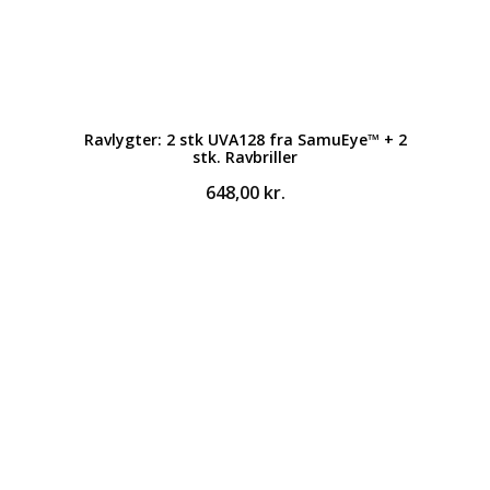
Ravlygter: 2 stk UVA128 fra SamuEye™ + 2
stk. Ravbriller
648,00
kr.