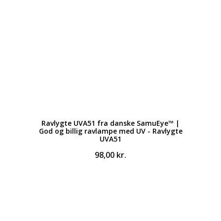
Ravlygte UVA51 fra danske SamuEye™ |
God og billig ravlampe med UV - Ravlygte
UVA51
98,00
kr.