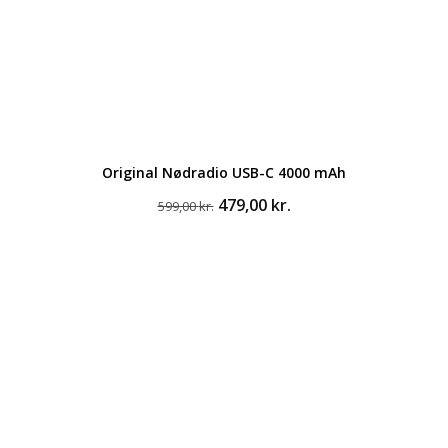
Original Nødradio USB-C 4000 mAh
Den
Den
479,00
kr.
599,00
kr.
oprindelige
aktuelle
pris
pris
var:
er:
599,00 kr..
479,00 kr..