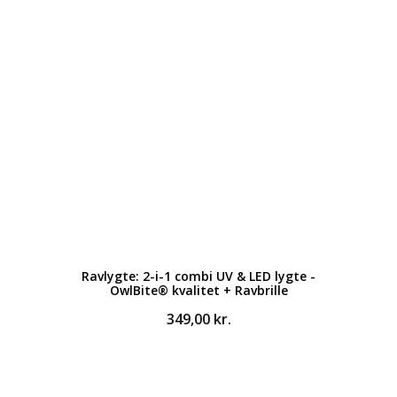
Ravlygte: 2-i-1 combi UV & LED lygte -
OwlBite® kvalitet + Ravbrille
349,00
kr.