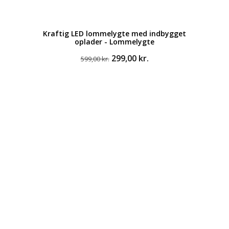
Kraftig LED lommelygte med indbygget
oplader - Lommelygte
Den
Den
299,00
kr.
599,00
kr.
oprindelige
aktuelle
pris
pris
var:
er:
599,00 kr..
299,00 kr..