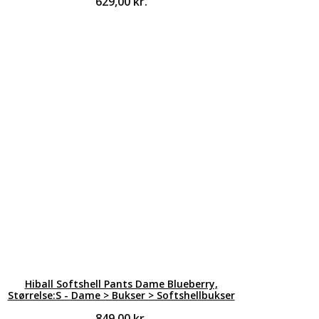
629,00
kr.
Hiball Softshell Pants Dame Blueberry,
Størrelse:S - Dame > Bukser > Softshellbukser
849,00
kr.