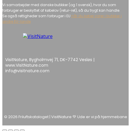
Vi samarbejder med danske butikker (og 1 svensk), hvor du som
forbruger er beskyttet af købelov (retur-ret), så du trygt kan handle.
Se også rettigheder som forbruger i EU
når du køber varer i butikker i
andre EU-lande
VisitNature, Bygholmvej 71, DK-7742 Vesløs |
www.VisitNature.com
info@visitnature.com
© 2026 Friluftskataloget | VisitNature 💚 Ude er vi på hjemmebane