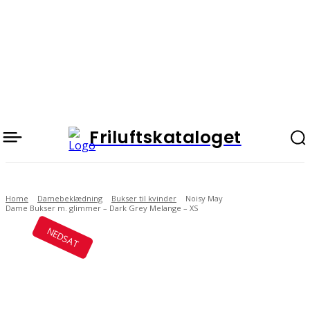
Friluftskataloget
Home
Damebeklædning
Bukser til kvinder
Noisy May
Dame Bukser m. glimmer – Dark Grey Melange – XS
NEDSAT