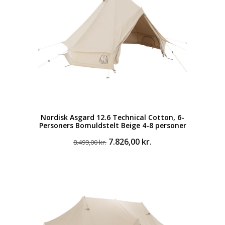
Nordisk Asgard 12.6 Technical Cotton, 6-
Personers Bomuldstelt Beige 4-8 personer
Den
Den
7.826,00
kr.
8.499,00
kr.
oprindelige
aktuelle
pris
pris
var:
er:
8.499,00 kr..
7.826,00 kr..