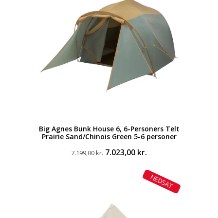
Big Agnes Bunk House 6, 6-Personers Telt
Prairie Sand/Chinois Green 5-6 personer
Den
Den
7.023,00
kr.
7.199,00
kr.
oprindelige
aktuelle
pris
pris
NEDSAT
var:
er:
7.199,00 kr..
7.023,00 kr..