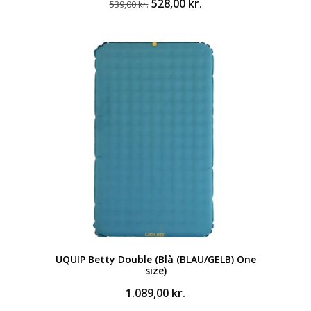
Den
Den
528,00
kr.
539,00
kr.
oprindelige
aktuelle
pris
pris
var:
er:
539,00 kr..
528,00 kr..
UQUIP Betty Double (Blå (BLAU/GELB) One
size)
1.089,00
kr.