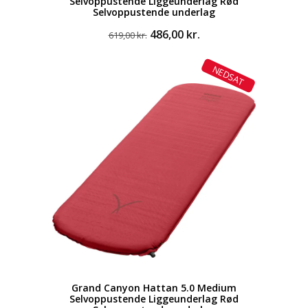
Selvoppustende Liggeunderlag Rød
Selvoppustende underlag
Den
Den
486,00
kr.
619,00
kr.
oprindelige
aktuelle
pris
pris
NEDSAT
var:
er:
619,00 kr..
486,00 kr..
Grand Canyon Hattan 5.0 Medium
Selvoppustende Liggeunderlag Rød