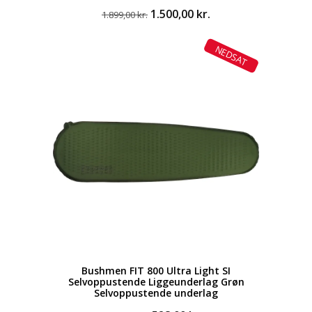
Den
Den
1.500,00
kr.
1.899,00
kr.
oprindelige
aktuelle
pris
pris
NEDSAT
var:
er:
1.899,00 kr..
1.500,00 kr..
Bushmen FIT 800 Ultra Light SI
Selvoppustende Liggeunderlag Grøn
Selvoppustende underlag